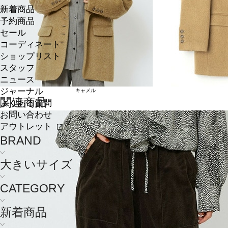
新着商品
予約商品
セール
コーディネート
ショップリスト
スタッフ
ニュース
ジャーナル
キャメル
関連商品
よくある質問
お問い合わせ
アウトレット
BRAND
大きいサイズ
CATEGORY
新着商品