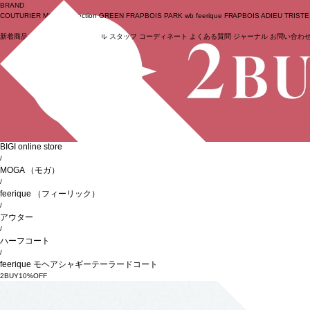
BRAND
COUTURIER
MOGA Collection
GREEN
FRAPBOIS PARK
wb
feerique
FRAPBOIS
ADIEU TRIST
新着商品
(ライブ)
ニュース
セール
スタッフ
コーディネート
よくある質問
ジャーナル
お問い合わ
ログイン
BIGI online store
/
MOGA
（モガ）
/
feerique
（フィーリック）
/
アウター
/
ハーフコート
/
feerique モヘアシャギーテーラードコート
2BUY10%OFF