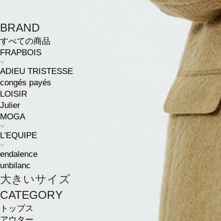
BRAND
すべての商品
FRAPBOIS
ADIEU TRISTESSE
congés payés
LOISIR
Julier
MOGA
L'EQUIPE
endalence
unbilanc
大きいサイズ
CATEGORY
トップス
アウター