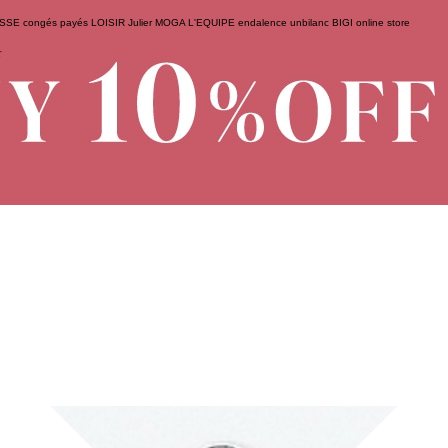
ESSE
congés payés
LOISIR
Julier
MOGA
L'EQUIPE
endalence
unbilanc
BIGI online store
せ