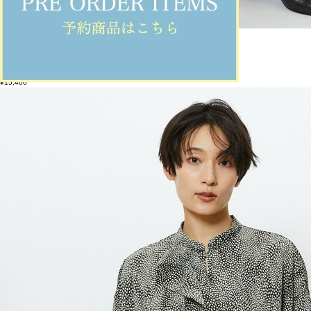
feerique
パンツ
(ぱんつ)
/
¥15,400