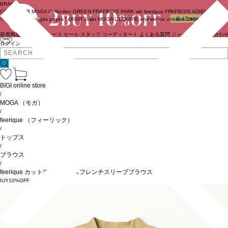
BRAND
COUTURIER
MOGA Collection
GREEN
FRAPBOIS PARK
wb
feerique
FRAPBOIS
ADIEU
TRISTESSE
congés payés
LOISIR
Julier
MOGA
L'EQUIPE
endalence
unbilanc
BIGI online store
新着商品
(ライブ)
ニュース
セール
スタッフ
コーディネート
よくある質問
ジャーナル
お問い合わ
ログイン
BIGI online store
/
MOGA
（モガ）
/
feerique
（フィーリック）
/
トップス
/
ブラウス
/
feerique カットワークレースフレンチスリーブブラウス
BUY10%OFF