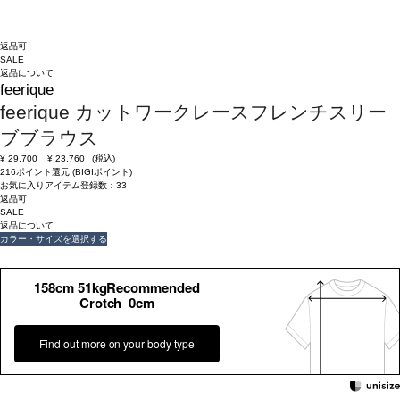
返品可
SALE
返品について
feerique
feerique カットワークレースフレンチスリー
ブブラウス
¥
29,700
¥
23,760
(税込)
216ポイント還元 (BIGIポイント)
お気に入りアイテム登録数：
33
返品可
SALE
返品について
カラー・サイズを選択する
158cm 51kgRecommended
Crotch 0cm
Find out more on your body type