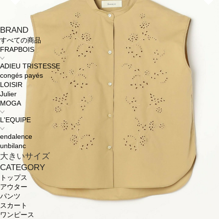
BRAND
すべての商品
FRAPBOIS
ADIEU TRISTESSE
congés payés
LOISIR
Julier
MOGA
L'EQUIPE
endalence
unbilanc
大きいサイズ
CATEGORY
トップス
アウター
パンツ
スカート
ワンピース