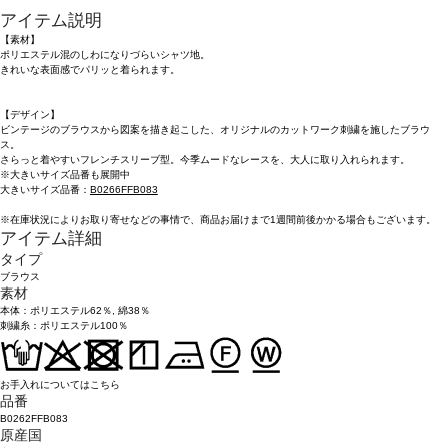
アイテム説明
【素材】
ポリエステル混のしわになりづらいシャツ地。
きれいな表面感でパリッと着られます。
【デザイン】
ビンテージのブラウスから図案を描き起こした、オリジナルのカットワーク刺繍を施したブラウ
ス。
さらっと着やすいフレンチスリーブ型。今季ムードなレースを、大人に取り入れられます。
※大きいサイズ品番も展開中
大きいサイズ品番：
B0266FFB083
※在庫状況によりお取り寄せなどの事情で、商品お届けまで1週間前後かかる場合もございます。
アイテム詳細
タイプ
ブラウス
素材
本体：ポリエステル62％, 綿38％
刺繍糸：ポリエステル100％
お手入れについてはこちら
品番
B0262FFB083
原産国