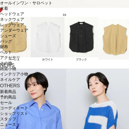
オールインワン・サロペット
水着
ヘッドウェア
33
ネックウェア
レッグウェア
アンダーウェア
シューズ
バッグ
財布
ベルト
アクセサリ
ベージュ
ホワイト
ブラック
その他
NEWS
雑貨小物
インテリア小物
ネイルケア
OTHERS
新着商品
予約商品
セール
コーディネート
ショップリスト
スタッフ
ニュース