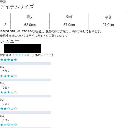
中国
アイテムサイズ
着丈
身幅
ゆき
2
63.0cm
57.0cm
27.0cm
※BIGI ONLINE STOREの商品は、独自の採寸方法により採寸をしております。
※採寸方法については
サイズガイド
をご覧ください。
レビュー
レビューを投稿する
総合評価
☆☆☆☆☆
0
（0件のレビュー）
★★★★★
0人
（0％）
★★★★☆
0人
（0％）
★★★☆☆
0人
（0％）
★★☆☆☆
0人
（0％）
★☆☆☆☆