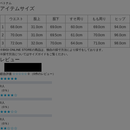
ベトナム
アイテムサイズ
ウエスト
股上
股下
すそ周り
もも周り
ヒップ
1
68.0cm
31.0cm
69.0cm
60.0cm
69.0cm
94.0cm
2
70.0cm
31.0cm
69.5cm
61.0cm
70.0cm
96.0cm
3
72.0cm
32.0cm
70.0cm
64.0cm
71.0cm
98.0cm
※BIGI ONLINE STOREの商品は、独自の採寸方法により採寸をしております。
※採寸方法については
サイズガイド
をご覧ください。
レビュー
レビューを投稿する
総合評価
☆☆☆☆☆
0
（0件のレビュー）
★★★★★
0人
（0％）
★★★★☆
0人
（0％）
★★★☆☆
0人
（0％）
★★☆☆☆