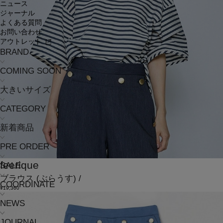
ニュース
ジャーナル
よくある質問
お問い合わせ
アウトレット
BRAND
COMING SOON
大きいサイズ
CATEGORY
新着商品
PRE ORDER
feerique
SALE
ブラウス
(ぶらうす)
/
COORDINATE
¥19,360
NEWS
JOURNAL