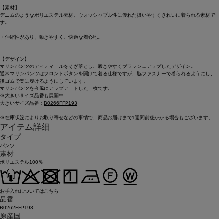
【素材】
デニムのようなポリエステル素材。ウォッシャブル性に優れた扱いやすくきれいに着られる素材で
す。
・伸縮性があり、動きやすく、快適な着心地。
【デザイン】
マリンパンツのディティールをそぎ落とし、履きやすくブラッシュアップしたデザイン。
通常マリンパンツはフロントボタンを開けて着る仕様ですが、脇ファスナーで着られるようにし、
後ゴムで楽に履けるようにしています。
マリンパンツを今風にアップデートした一枚です。
※大きいサイズ品番も展開中
大きいサイズ品番：
B0266FFP193
※在庫状況によりお取り寄せなどの事情で、商品お届けまで1週間前後かかる場合もございます。
アイテム詳細
タイプ
パンツ
素材
ポリエステル100％
お手入れについてはこちら
品番
B0262FFP193
原産国