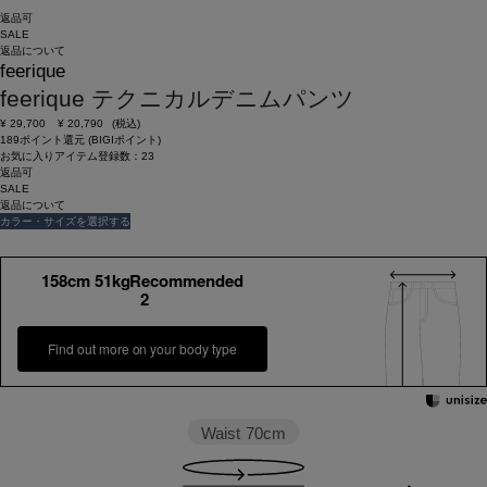
返品可
SALE
返品について
feerique
feerique テクニカルデニムパンツ
¥
29,700
¥
20,790
(税込)
189ポイント還元 (BIGIポイント)
お気に入りアイテム登録数：
23
返品可
SALE
返品について
カラー・サイズを選択する
158cm 51kgRecommended
2
Find out more on your body type
Waist
70cm