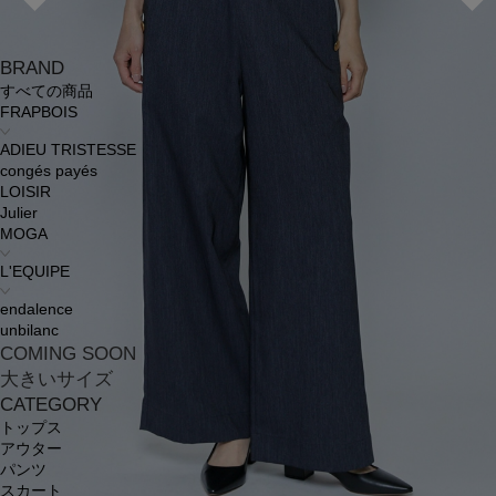
BRAND
すべての商品
FRAPBOIS
ADIEU TRISTESSE
congés payés
LOISIR
Julier
MOGA
L'EQUIPE
endalence
unbilanc
COMING SOON
大きいサイズ
CATEGORY
トップス
アウター
パンツ
スカート