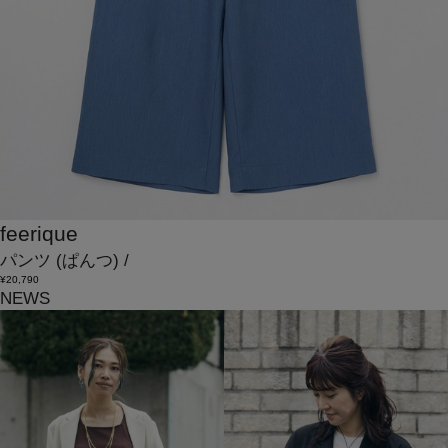
feerique
パンツ
(ぱんつ)
/
¥20,790
NEWS