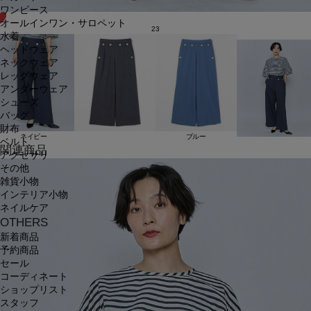
ワンピース
オールインワン・サロペット
23
水着
ヘッドウェア
ネックウェア
レッグウェア
アンダーウェア
シューズ
バッグ
財布
ネイビー
ブルー
ベルト
関連商品
アクセサリ
その他
雑貨小物
インテリア小物
ネイルケア
OTHERS
新着商品
予約商品
セール
コーディネート
ショップリスト
スタッフ