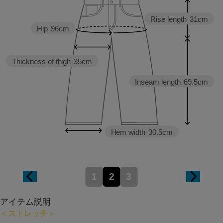
Rise length
31cm
Hip
96cm
Thickness of thigh
35cm
Inseam length
69.5cm
Hem width
30.5cm
1
2
3
アイテム説明
＜ストレッチ＞