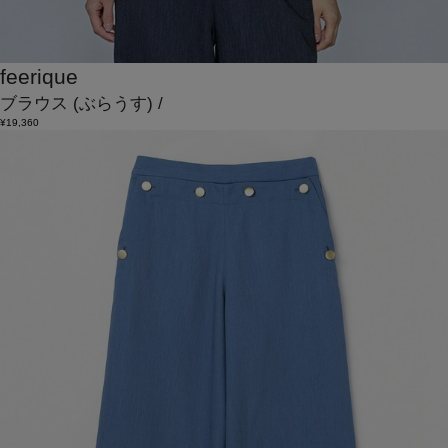
feerique
ブラウス
(ぶらうす)
/
¥19,360