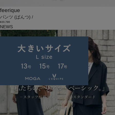
feerique
パンツ
(ぱんつ)
/
¥20,790
NEWS