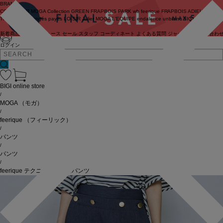
BRAND
COUTURIER
MOGA Collection
GREEN
FRAPBOIS PARK
wb
feerique
FRAPBOIS
ADIEU
TRISTESSE
congés payés
LOISIR
Julier
MOGA
L'EQUIPE
endalence
unbilanc
BIGI online store
新着商品
(ライブ)
ニュース
セール
スタッフ
コーディネート
よくある質問
ジャーナル
お問い合わ
ログイン
BIGI online store
/
MOGA
（モガ）
/
feerique
（フィーリック）
/
パンツ
/
パンツ
/
feerique テクニカルデニムパンツ