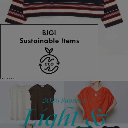
feerique
Tシャツ
(てぃーしゃつ)
/
¥9,350
NEWS