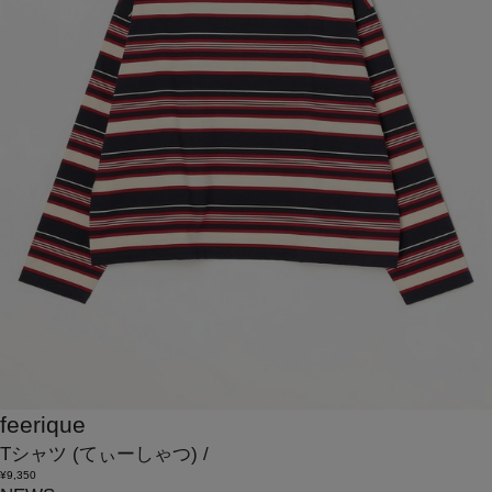
feerique
Tシャツ
(てぃーしゃつ)
/
¥9,350