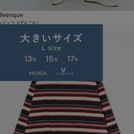
feerique
パンツ
(ぱんつ)
/
¥14,850