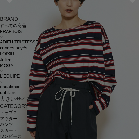
BRAND
すべての商品
FRAPBOIS
ADIEU TRISTESSE
congés payés
LOISIR
Julier
MOGA
L'EQUIPE
endalence
unbilanc
大きいサイズ
CATEGORY
トップス
アウター
パンツ
スカート
ワンピース