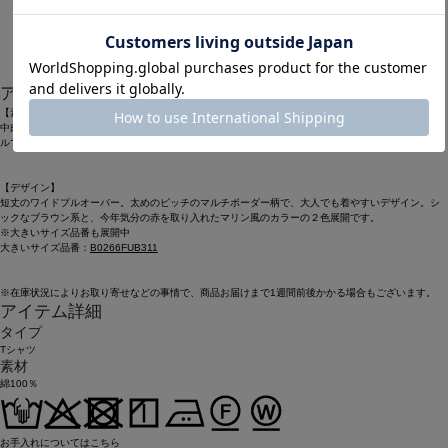
2
アイテム説明
【素材】
中肉のきれいな表面感のコットン１00パーセントの天竺素材。ボーダーのピッチを完全にオリジナ
ルで組んで作っています。ハリ感があり着こなしやすい素材です。
【デザイン】
短丈のワイドプルオーバー。太めのピッチのマルチボーダー柄で、大人でも着やすいデザイン。シ
ックなブラウン系と、今年気分の赤を取り入れたマリン風のカラーの２色展開です。
※大きいサイズ品番も展開中
大きいサイズ品番：
B0266FUB311
※在庫状況によりお取り寄せなどの事情で、商品お届けまで1週間前後かかる場合もございます。
アイテム詳細
タイプ
Tシャツ
素材
綿100％
お手入れについてはこちら