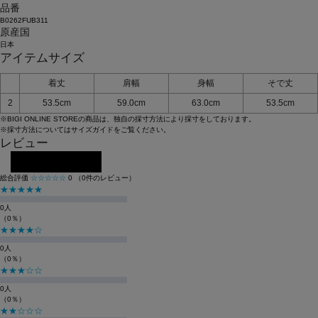
品番
B0262FUB311
原産国
日本
アイテムサイズ
着丈
肩幅
身幅
そで丈
2
53.5cm
59.0cm
63.0cm
53.5cm
※BIGI ONLINE STOREの商品は、独自の採寸方法により採寸をしております。
※採寸方法については
サイズガイド
をご覧ください。
レビュー
レビューを投稿する
総合評価
☆☆☆☆☆
0
（0件のレビュー）
★★★★★
0人
（0％）
★★★★☆
0人
（0％）
★★★☆☆
0人
（0％）
★★☆☆☆