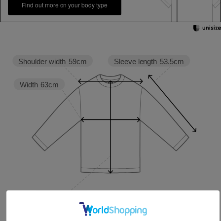
Find out more on your body type
Sleeve length
53.5cm
Shoulder width
59cm
Width
63cm
Length
53.5cm