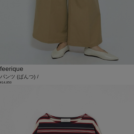
feerique
パンツ
(ぱんつ)
/
¥14,850