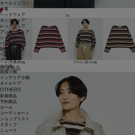
オールインワン・サロペット
水着
ヘッドウェア
20
ネックウェア
レッグウェア
アンダーウェア
シューズ
バッグ
財布
ベルト
アクセサリ
レッド系その他
ブラウン系その他
その他
関連商品
雑貨小物
インテリア小物
ネイルケア
OTHERS
新着商品
予約商品
セール
コーディネート
ショップリスト
スタッフ
ニュース