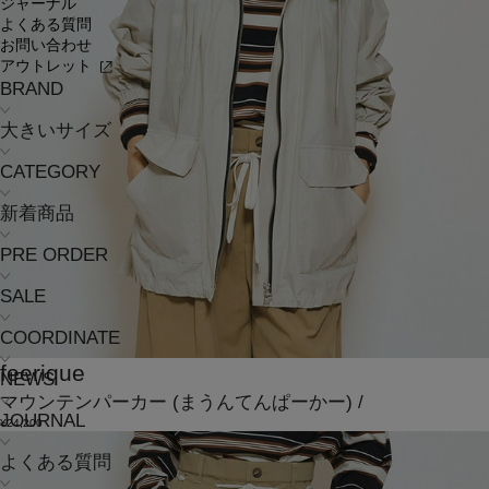
ジャーナル
よくある質問
お問い合わせ
アウトレット
BRAND
大きいサイズ
CATEGORY
新着商品
PRE ORDER
SALE
COORDINATE
feerique
NEWS
マウンテンパーカー
(まうんてんぱーかー)
/
JOURNAL
¥24,200
よくある質問