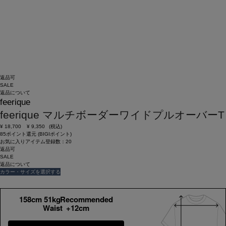
返品可
SALE
返品について
feerique
feerique マルチボーダーワイドプルオーバーT
¥
18,700
¥
9,350
(税込)
85ポイント還元 (BIGIポイント)
お気に入りアイテム登録数：
20
返品可
SALE
返品について
カラー・サイズを選択する
158cm 51kgRecommended
Waist +12cm