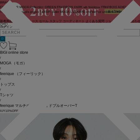
BRAND
COUTURIER
MOGA Collection
GREEN
FRAPBOIS PARK
wb
feerique
FRAPBOIS
ADIEU
TRISTESSE
congés payés
LOISIR
Julier
MOGA
L'EQUIPE
endalence
unbilanc
BIGI online store
新着商品
(ライブ)
ニュース
セール
スタッフ
コーディネート
よくある質問
ジャーナル
お問い合わ
ログイン
BIGI online store
/
MOGA
（モガ）
/
feerique
（フィーリック）
/
トップス
/
Tシャツ
/
feerique マルチボーダーワイドプルオーバーT
BUY10%OFF