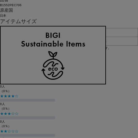
B1552PEC706
原産国
日本
アイテムサイズ
高さ
足のサイズ
F
23cm
24cm~27cm
※BIGI ONLINE STOREの商品は、独自の採寸方法により採寸をしております。
※採寸方法については
サイズガイド
をご覧ください。
レビュー
レビューを投稿する
総合評価
☆☆☆☆☆
0
（0件のレビュー）
★★★★★
0人
（0％）
★★★★☆
0人
（0％）
★★★☆☆
0人
（0％）
★★☆☆☆