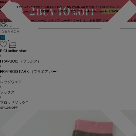
BRAND
COUTURIER
MOGA Collection
GREEN
FRAPBOIS PARK
wb
feerique
FRAPBOIS
ADIEU
TRISTESSE
congés payés
LOISIR
Julier
MOGA
L'EQUIPE
endalence
unbilanc
BIGI online store
新着商品
(ライブ)
ニュース
セール
スタッフ
コーディネート
よくある質問
ジャーナル
お問い合わ
ログイン
BIGI online store
/
FRAPBOIS
（フラボア）
/
FRAPBOIS PARK
（フラボア パーク）
/
レッグウェア
/
ソックス
/
ブロッサソックス
BUY10%OFF