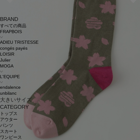
BRAND
すべての商品
FRAPBOIS
ADIEU TRISTESSE
congés payés
LOISIR
Julier
MOGA
L'EQUIPE
endalence
unbilanc
大きいサイズ
CATEGORY
トップス
アウター
パンツ
スカート
ワンピース