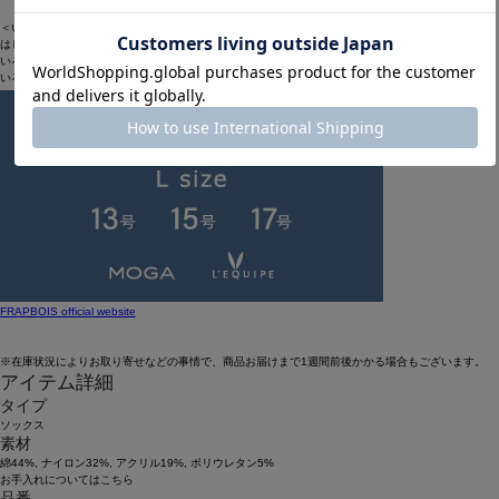
＜いろいろな人が集まるところ＞
はじめましてやそうじゃない人にも
いろいろなスタイルに
いろいろとプラスできる
いろいろなアイテムをそろえました。
この［PARK（パーク）］レーベルは
JOIN/ジョインをキーワードに、
いろいろなクリエイターやアーティスト、
今、気になるモノ・コトなどを取り入れて
アイテムを製作していきます。
ジェンダーや年齢をこえた
いろいろな人たちにお楽しみいただけるよう、
スタンダードなアイテムを中心に
サイズ展開の幅を広げています。
FRAPBOIS official website
※在庫状況によりお取り寄せなどの事情で、商品お届けまで1週間前後かかる場合もございます。
アイテム詳細
タイプ
ソックス
素材
綿44%, ナイロン32%, アクリル19%, ポリウレタン5%
お手入れについてはこちら
品番