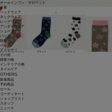
オールインワン・サロペット
水着
ヘッドウェア
7
ネックウェア
レッグウェア
アンダーウェア
シューズ
バッグ
財布
ベルト
アクセサリ
グレイッシュベージュ
ブラック
ホワイト
その他
雑貨小物
インテリア小物
ネイルケア
OTHERS
新着商品
予約商品
セール
コーディネート
ショップリスト
スタッフ
ニュース