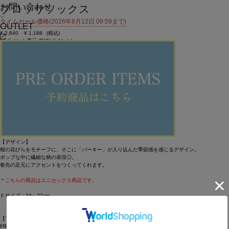
お問い合わせ
ブロッサソックス
タイムセール価格(2026年8月12日 09:59まで)
OUTLET
¥
2,640
¥
1,188
(税込)
10ポイント還元 (BIGIポイント)
お気に入りアイテム登録数：
7
SOLDOUT
返品不可
SALE
返品について
カラー・サイズを選択する
アイテム説明
【素材】
肌触りの良さとキレイな発色がポイントの細番手の糸を使ったソックス。
【デザイン】
桜の花びらをモチーフに、そこに「パーキー」が入り込んだ季節感を感じるデザイン。
ポップな中に繊細な柄の表現◎。
春先の足元にアクセントをつくってくれます。
＊こちらの商品はユニセックス商品です。
Ｆサイズ：24～27cm
【ブランド情報】
FRAPBOIS PARK/フラボア パーク