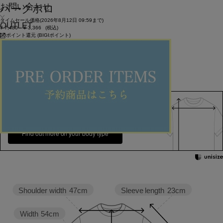
お問い合わせ
パークポロ
タイムセール価格(2026年8月12日 09:59まで)
OUTLET
¥
7,480
¥
3,366
(税込)
30ポイント還元 (BIGIポイント)
★★★★★
1件のレビュー
お気に入りアイテム登録数：
20
SOLDOUT
返品可
SALE
返品について
カラー・サイズを選択する
158cm 51kgRecommended
1
Find out more on your body type
Sleeve length
23cm
Shoulder width
47cm
Width
54cm