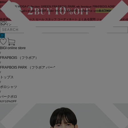
BRAND
COUTURIER
MOGA Collection
GREEN
FRAPBOIS PARK
wb
feerique
FRAPBOIS
ADIEU
TRISTESSE
congés payés
LOISIR
Julier
MOGA
L'EQUIPE
endalence
unbilanc
BIGI online store
新着商品
(ライブ)
ニュース
セール
スタッフ
コーディネート
よくある質問
ジャーナル
お問い合わ
ログイン
BIGI online store
/
FRAPBOIS
（フラボア）
/
FRAPBOIS PARK
（フラボア パーク）
/
トップス
/
ポロシャツ
/
パークポロ
BUY10%OFF