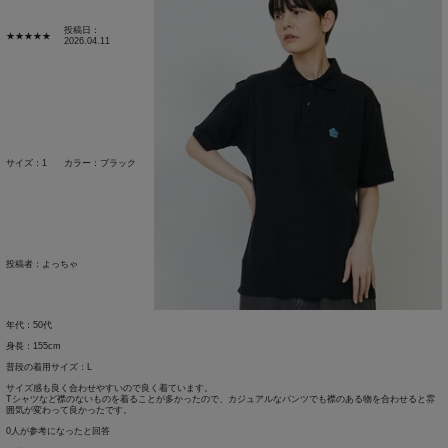
投稿日：
★★★★★
2026.04.11
サイズ：1
カラー：ブラック
投稿者：
よっちゃ
年代：50代
身長：155cm
普段の着用サイズ：L
サイズ感も良く合わせやすいので良く着ています。
Tシャツなど襟のないものを着ることが多かったので、カジュアルなパンツでも襟のある物を合わせると雰
囲気が変わって良かったです。
0人が参考になったと回答