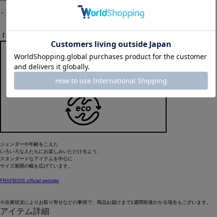
＊こちらの商品はユニセックス商品です。
【ブランド情報】
FRAPBOIS PARK/フラボア パーク
＜いろいろな人が集まるところ＞
はじめましてやそうじゃない人にも
いろいろなスタイルに
いろいろとプラスできる
いろいろなアイテムをそろえました。
この［PARK（パーク）］レーベルは
JOIN/ジョインをキーワードに、
いろいろなクリエイターやアーティスト、
今、気になるモノ・コトなどを取り入れて
アイテムを製作していきます。
ジェンダーや年齢をこえた
いろいろな人たちにお楽しみいただけるよう、
スタンダードなアイテムを中心に
サイズ展開の幅を広げています。
FRAPBOIS official website
※在庫状況によりお取り寄せなどの事情で、商品お届けまで1週間前後かかる場合もございます。
アイテム詳細