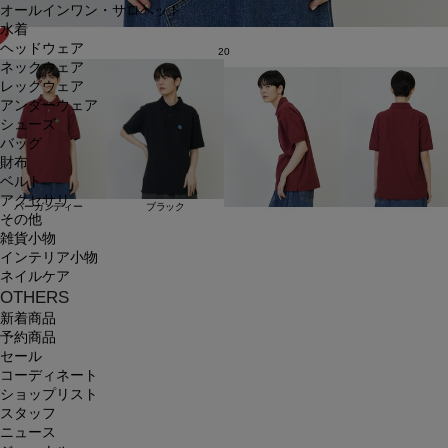
オールインワン・サロペット
水着
ヘッドウェア
20
ネックウェア
レッグウェア
アンダーウェア
シューズ
バッグ
財布
ベルト
アクセサリ
バーガンディー
ブラック
その他
雑貨小物
インテリア小物
ネイルケア
OTHERS
新着商品
予約商品
セール
コーディネート
ショップリスト
スタッフ
ニュース