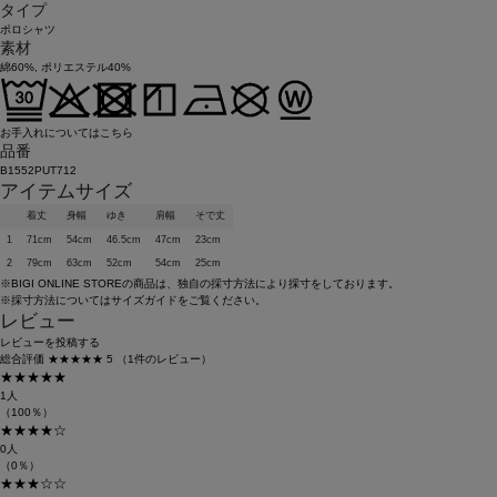
タイプ
ポロシャツ
素材
綿60%, ポリエステル40%
お手入れについてはこちら
品番
B1552PUT712
アイテムサイズ
着丈
身幅
ゆき
肩幅
そで丈
1
71cm
54cm
46.5cm
47cm
23cm
2
79cm
63cm
52cm
54cm
25cm
※BIGI ONLINE STOREの商品は、独自の採寸方法により採寸をしております。
※採寸方法については
サイズガイド
をご覧ください。
レビュー
レビューを投稿する
総合評価
★★★★★
5
（1件のレビュー）
★★★★★
1人
（100％）
★★★★☆
0人
（0％）
★★★☆☆