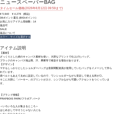
ニュースペーパーBAG
タイムセール価格(2026年8月12日 09:59まで)
¥
5,940
¥
4,276
(税込)
38ポイント還元 (BIGIポイント)
お気に入りアイテム登録数：
14
返品可
SALE
返品について
カラー・サイズを選択する
アイテム説明
【素材】
ざっくりとした綿のキャンバス素材を使い、大胆なプリントで仕上げたバッグ。
ブラックのキャンバス地は雨、汗、摩擦等で移染する場合があります。
【デザイン】
マチもしっかりとしたショルダーバッグは昔新聞配達員が使用していたバッグをイメージして作ら
れています。
肩ベルトもあえて太めに設定しているので、ワンショルダーながら安定して使える所が◎。
そこに大胆に「パーキー」のプリントが入り、シンプルながら可愛いアクセントをつくっていま
す。
【ブランド情報】
FRAPBOIS PARK/フラボア パーク
＜いろいろな人が集まるところ＞
はじめましてやそうじゃない人にも
いろいろなスタイルに