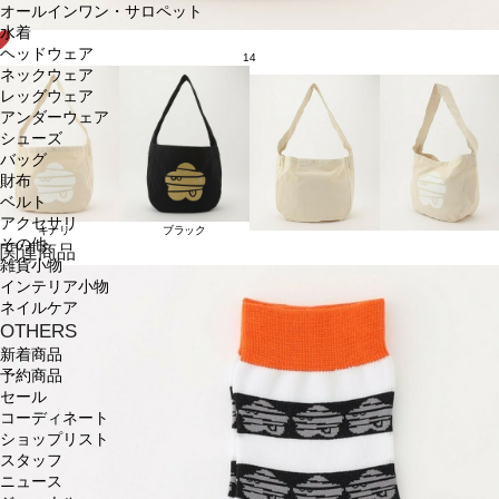
オールインワン・サロペット
水着
ヘッドウェア
14
ネックウェア
レッグウェア
アンダーウェア
シューズ
バッグ
財布
ベルト
アクセサリ
キナリ
ブラック
その他
関連商品
雑貨小物
インテリア小物
ネイルケア
OTHERS
新着商品
予約商品
セール
コーディネート
ショップリスト
スタッフ
ニュース