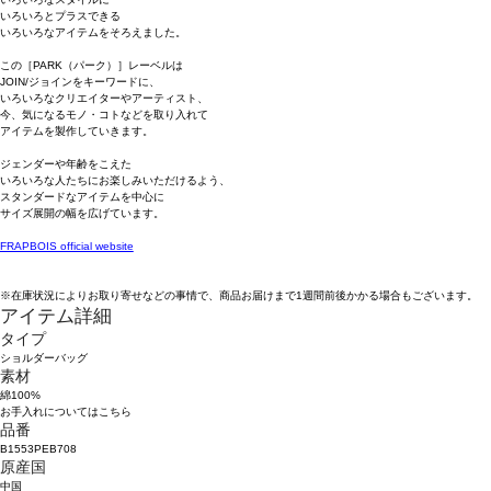
いろいろとプラスできる
いろいろなアイテムをそろえました。
この［PARK（パーク）］レーベルは
JOIN/ジョインをキーワードに、
いろいろなクリエイターやアーティスト、
今、気になるモノ・コトなどを取り入れて
アイテムを製作していきます。
ジェンダーや年齢をこえた
いろいろな人たちにお楽しみいただけるよう、
スタンダードなアイテムを中心に
サイズ展開の幅を広げています。
FRAPBOIS official website
※在庫状況によりお取り寄せなどの事情で、商品お届けまで1週間前後かかる場合もございます。
アイテム詳細
タイプ
ショルダーバッグ
素材
綿100%
お手入れについてはこちら
品番
B1553PEB708
原産国
中国