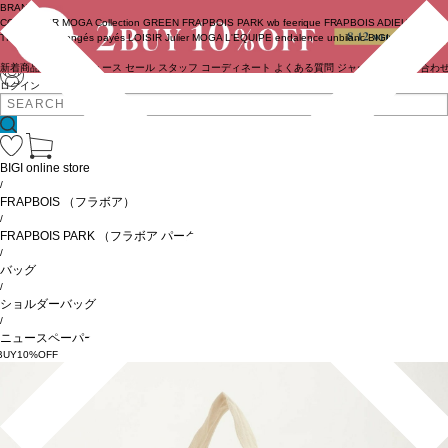
BRAND
COUTURIER
MOGA Collection
GREEN
FRAPBOIS PARK
wb
feerique
FRAPBOIS
ADIEU
TRISTESSE
congés payés
LOISIR
Julier
MOGA
L'EQUIPE
endalence
unbilanc
BIGI online store
新着商品
(ライブ)
ニュース
セール
スタッフ
コーディネート
よくある質問
ジャーナル
お問い合わ
ログイン
BIGI online store
/
FRAPBOIS
（フラボア）
/
FRAPBOIS PARK
（フラボア パーク）
/
バッグ
/
ショルダーバッグ
/
ニュースペーパーBAG
BUY10%OFF