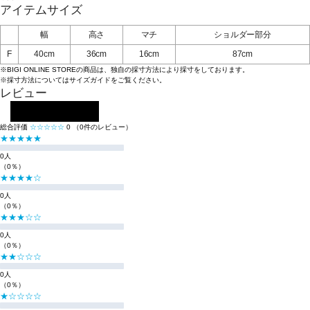
アイテムサイズ
幅
高さ
マチ
ショルダー部分
F
40cm
36cm
16cm
87cm
※BIGI ONLINE STOREの商品は、独自の採寸方法により採寸をしております。
※採寸方法については
サイズガイド
をご覧ください。
レビュー
レビューを投稿する
総合評価
☆☆☆☆☆
0
（0件のレビュー）
★★★★★
0人
（0％）
★★★★☆
0人
（0％）
★★★☆☆
0人
（0％）
★★☆☆☆
0人
（0％）
★☆☆☆☆