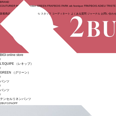
BRAND
COUTURIER
MOGA Collection
GREEN
FRAPBOIS PARK
wb
feerique
FRAPBOIS
ADIEU TRIST
新着商品
(ライブ)
ニュース
セール
スタッフ
コーディネート
よくある質問
ジャーナル
お問い合わ
ログイン
BIGI online store
/
L'EQUIPE
（レキップ）
/
GREEN
（グリーン）
/
パンツ
/
パンツ
/
テンセルリネンパンツ
2BUY10%OFF