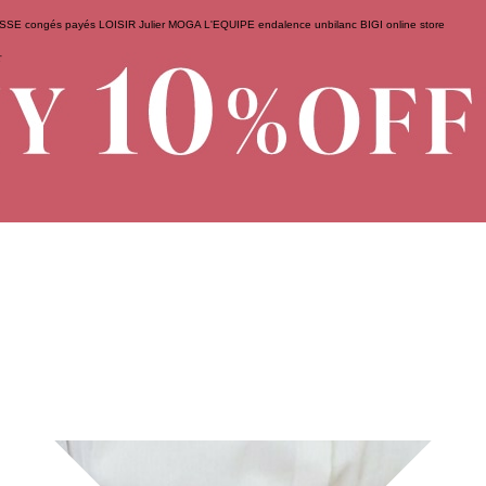
ESSE
congés payés
LOISIR
Julier
MOGA
L'EQUIPE
endalence
unbilanc
BIGI online store
せ