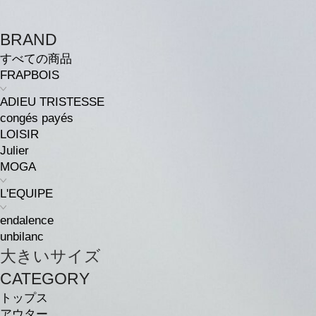
BRAND
すべての商品
FRAPBOIS
ADIEU TRISTESSE
congés payés
LOISIR
Julier
MOGA
L'EQUIPE
endalence
unbilanc
大きいサイズ
CATEGORY
トップス
アウター