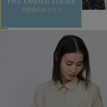
GREEN
カットソー
(かっとそー)
/
¥8,800