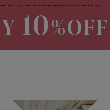
ESSE
congés payés
LOISIR
Julier
MOGA
L'EQUIPE
endalence
unbilanc
BIGI online store
せ