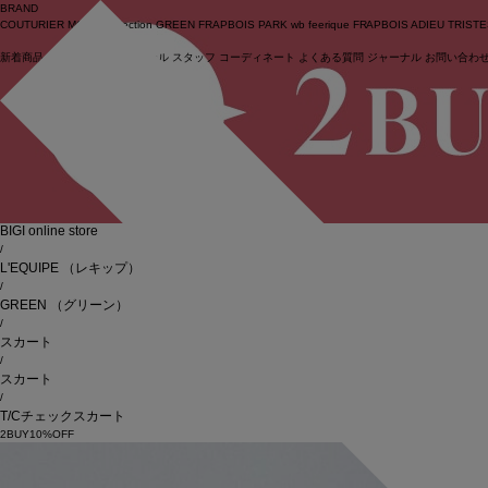
BRAND
COUTURIER
MOGA Collection
GREEN
FRAPBOIS PARK
wb
feerique
FRAPBOIS
ADIEU TRIST
新着商品
(ライブ)
ニュース
セール
スタッフ
コーディネート
よくある質問
ジャーナル
お問い合わ
ログイン
BIGI online store
/
L'EQUIPE
（レキップ）
/
GREEN
（グリーン）
/
スカート
/
スカート
/
T/Cチェックスカート
2BUY10%OFF