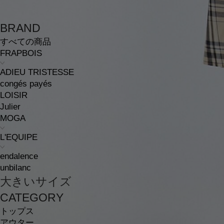
BRAND
すべての商品
FRAPBOIS
ADIEU TRISTESSE
congés payés
LOISIR
Julier
MOGA
L'EQUIPE
endalence
unbilanc
大きいサイズ
CATEGORY
トップス
アウター