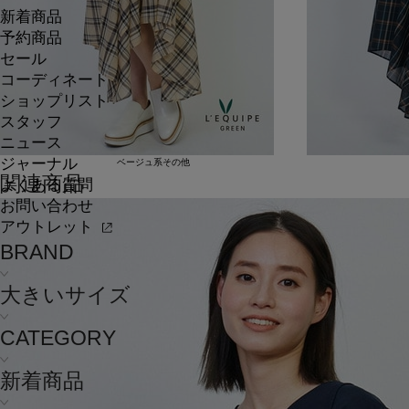
新着商品
予約商品
セール
コーディネート
ショップリスト
スタッフ
ニュース
ジャーナル
ベージュ系その他
関連商品
よくある質問
お問い合わせ
アウトレット
BRAND
大きいサイズ
CATEGORY
新着商品