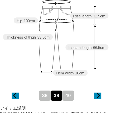
Rise length
32.5cm
Hip
100cm
Thickness of thigh
33.5cm
Inseam length
66.5cm
Hem width
18cm
36
38
40
アイテム説明