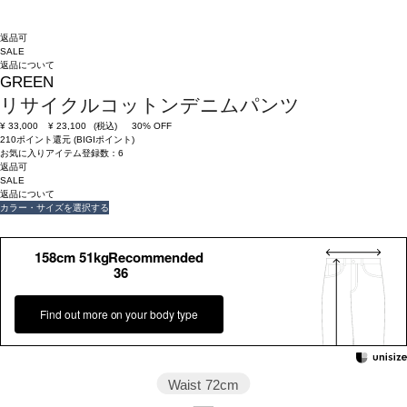
返品可
SALE
返品について
GREEN
リサイクルコットンデニムパンツ
¥
33,000
¥
23,100
(税込)
30% OFF
210ポイント還元 (BIGIポイント)
お気に入りアイテム登録数：
6
返品可
SALE
返品について
カラー・サイズを選択する
158cm 51kgRecommended
36
Find out more on your body type
Waist
72cm