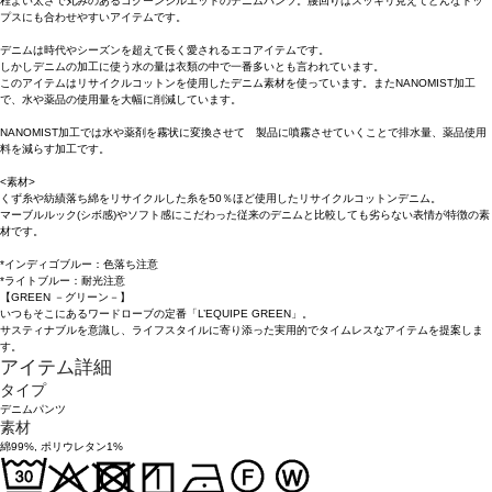
程よい太さで丸みのあるコクーンシルエットのデニムパンツ。腰回りはスッキリ見えてどんなトッ
プスにも合わせやすいアイテムです。
デニムは時代やシーズンを超えて長く愛されるエコアイテムです。
しかしデニムの加工に使う水の量は衣類の中で一番多いとも言われています。
このアイテムはリサイクルコットンを使用したデニム素材を使っています。またNANOMIST加工
で、水や薬品の使用量を大幅に削減しています。
NANOMIST加工では水や薬剤を霧状に変換させて 製品に噴霧させていくことで排水量、薬品使用
料を減らす加工です。
<素材>
くず糸や紡績落ち綿をリサイクルした糸を50％ほど使用したリサイクルコットンデニム。
マーブルルック(シボ感)やソフト感にこだわった従来のデニムと比較しても劣らない表情が特徴の素
材です。
*インディゴブルー：色落ち注意
*ライトブルー：耐光注意
【GREEN －グリーン－】
いつもそこにあるワードローブの定番「L’EQUIPE GREEN」。
サスティナブルを意識し、ライフスタイルに寄り添った実用的でタイムレスなアイテムを提案しま
す。
アイテム詳細
タイプ
デニムパンツ
素材
綿99%, ポリウレタン1%