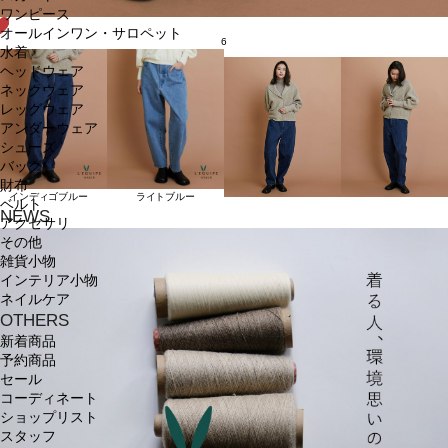
ワンピース
オールインワン・サロペット
6
水着
ヘッドウェア
ネックウェア
レッグウェア
アンダーウェア
シューズ
バッグ
財布
インディゴブルー
ライトブルー
ベルト
NEWS
アクセサリ
その他
雑貨小物
インテリア小物
ネイルケア
OTHERS
新着商品
予約商品
セール
コーディネート
ショップリスト
スタッフ