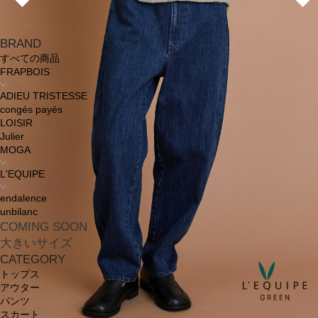
BRAND
すべての商品
FRAPBOIS
ADIEU TRISTESSE
congés payés
LOISIR
Julier
MOGA
L'EQUIPE
endalence
unbilanc
COMING SOON
大きいサイズ
CATEGORY
トップス
アウター
パンツ
スカート