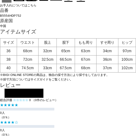
お手入れについてはこちら
品番
B5554HDP752
原産国
中国
アイテムサイズ
サイズ
ウエスト
股上
股下
もも周り
すそ周り
ヒップ
36
68cm
32cm
65cm
63cm
34cm
97cm
38
72cm
32.5cm
66.5cm
67cm
36cm
100cm
40
74.5cm
33cm
67.5cm
68cm
37cm
102cm
※BIGI ONLINE STOREの商品は、独自の採寸方法により採寸をしております。
※採寸方法については
サイズガイド
をご覧ください。
レビュー
レビューを投稿する
総合評価
☆☆☆☆☆
0
（0件のレビュー）
★★★★★
0人
（0％）
★★★★☆
0人
（0％）