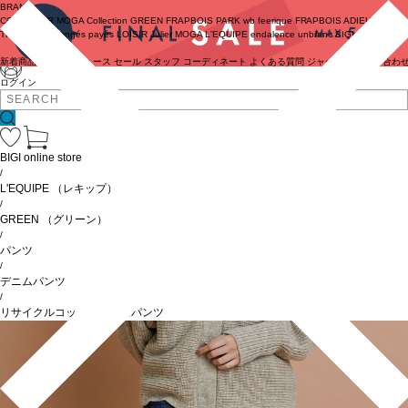
BRAND
COUTURIER
MOGA Collection
GREEN
FRAPBOIS PARK
wb
feerique
FRAPBOIS
ADIEU
TRISTESSE
congés payés
LOISIR
Julier
MOGA
L'EQUIPE
endalence
unbilanc
BIGI online store
新着商品
(ライブ)
ニュース
セール
スタッフ
コーディネート
よくある質問
ジャーナル
お問い合わ
ログイン
BIGI online store
/
L'EQUIPE
（レキップ）
/
GREEN
（グリーン）
/
パンツ
/
デニムパンツ
/
リサイクルコットンデニムパンツ