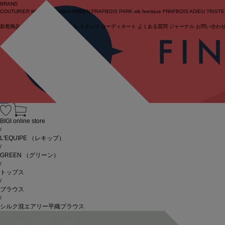
BRAND
COUTURIER
MOGA Collection
GREEN
FRAPBOIS PARK
wb
feerique
FRAPBOIS
ADIEU TRIST
新着商品
(ライブ)
ニュース
セール
スタッフ
コーディネート
よくある質問
ジャーナル
お問い合わ
ログイン
BIGI online store
/
L'EQUIPE
（レキップ）
/
GREEN
（グリーン）
/
トップス
/
ブラウス
/
シルク混エアリー平織ブラウス