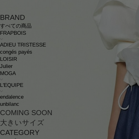
BRAND
すべての商品
FRAPBOIS
ADIEU TRISTESSE
congés payés
LOISIR
Julier
MOGA
L'EQUIPE
endalence
unbilanc
COMING SOON
大きいサイズ
CATEGORY