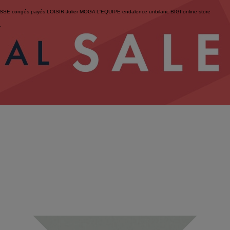
ESSE
congés payés
LOISIR
Julier
MOGA
L'EQUIPE
endalence
unbilanc
BIGI online store
せ