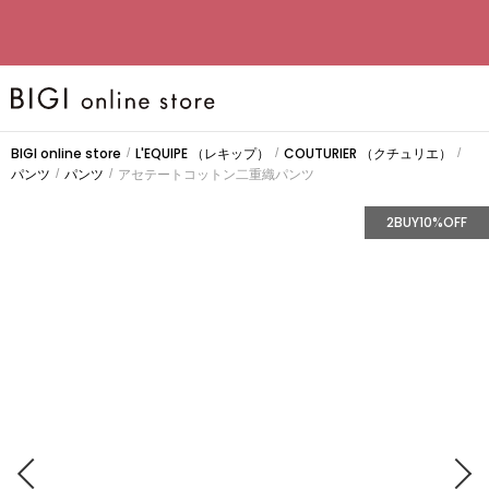
BRAND
BIGI online store
L'EQUIPE
（レキップ）
COUTURIER
（クチュリエ）
/
/
/
パンツ
パンツ
アセテートコットン二重織パンツ
/
/
大きいサ
2BUY10%OFF
CATEGO
新着商品
PRE ORD
SALE