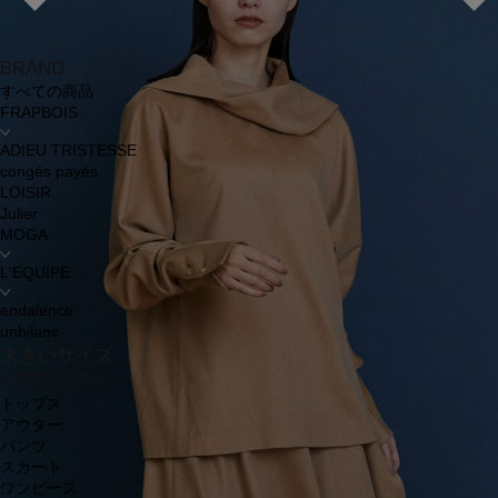
BRAND
すべての商品
FRAPBOIS
ADIEU TRISTESSE
congés payés
LOISIR
Julier
MOGA
L'EQUIPE
endalence
unbilanc
大きいサイズ
CATEGORY
トップス
アウター
パンツ
スカート
ワンピース