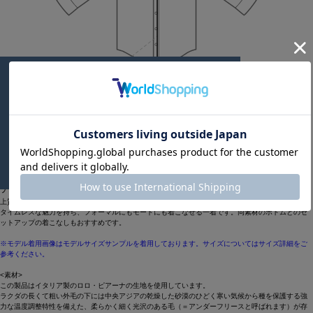
Length
61cm
38
アイテム説明
上質な素材が生み出すなめらかで美しい落ち感と襟元の繊細なドレープが印象的なトップスです。
タイムレスな魅力を持ち、フォーマルにもモードにも着こなせる一着です。同素材のボトムとのセ
ットアップの着こなしもおすすめです。
※モデル着用画像はモデルサイズサンプルを着用しております。サイズについてはサイズ詳細をご
参考ください。
<素材>
この製品はイタリア製のロロ・ピアーナの生地を使用しています。
ラクダの長くて粗い外毛の下には中央アジアの乾燥した砂漠のひどく寒い気候から種を保護する強
力な温度調整特性を備えた、柔らかく細く光沢のある毛（＝アンダーフリースと呼ばれます）が存