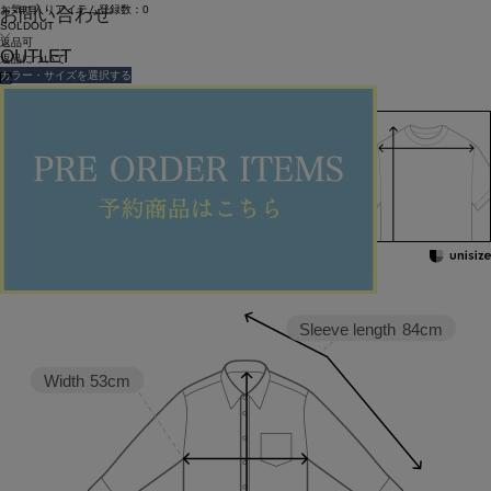
お気に入りアイテム登録数：
0
お問い合わせ
SOLDOUT
返品可
OUTLET
返品について
カラー・サイズを選択する
158cm 51kgRecommended
Crotch -2cm
Find out more on your body type
Sleeve length
84cm
Width
53cm