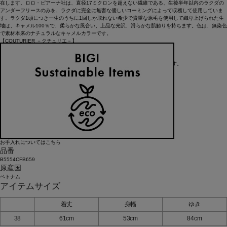
在します。ロロ・ピアーナ社は、直径17ミクロンを超えない繊維である、生後半年以内のラクダの
アンダーフリースのみを、ラクダに完全に無害な優しいコーミングによって収穫して使用していま
す。ラクダ1頭につき一生のうちに1回しか取れない希少で貴重な原毛を使用して織り上げられた生
地は、キャメル100％で、柔らかな風合い、上品な光沢、滑らかな肌触りを持ちます。色は、無染色
で素材本来のナチュラルなキャメルカラーです。
【COUTURIER －クチュリエ－】
洗練されたモダンなデザインと上質なファブリック
丁寧な仕立てにより生み出される
着心地の良さを纏うことで気分を高揚させてくれる“究極 の一着”を提案します。
アイテム詳細
タイプ
ブラウス
素材
キャメル100%
お手入れについてはこちら
品番
B5554CFB659
原産国
ベトナム
アイテムサイズ
着丈
身幅
ゆき
38
61cm
53cm
84cm