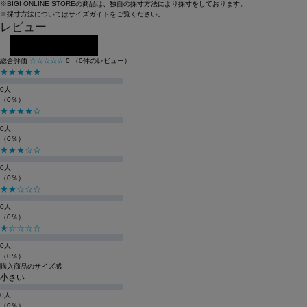
※BIGI ONLINE STOREの商品は、独自の採寸方法により採寸をしております。
※採寸方法については
サイズガイド
をご覧ください。
レビュー
レビューを投稿する
総合評価
☆☆☆☆☆
0
（0件のレビュー）
★★★★★
0人
（0％）
★★★★☆
0人
（0％）
★★★☆☆
0人
（0％）
★★☆☆☆
0人
（0％）
★☆☆☆☆
0人
（0％）
購入商品のサイズ感
小さい
0人
（0％）