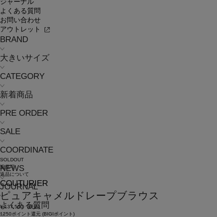
ジャーナル
よくある質問
お問い合わせ
アウトレット
BRAND
大きいサイズ
CATEGORY
新着商品
PRE ORDER
SALE
COORDINATE
SOLDOUT
NEWS
返品可
返品について
COUTURIER
JOURNAL
ピュアキャメルドレープブラウス
よくある質問
¥
137,500
(税込)
1250ポイント還元 (BIGIポイント)