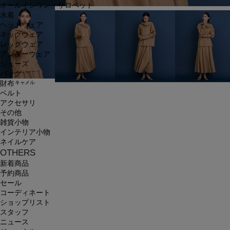
オールインワン・サロペット
水着
ヘッドウェア
ネックウェア
レッグウェア
アンダーウェア
シューズ
バッグ
キャメル
財布
ベルト
アクセサリ
その他
雑貨小物
インテリア小物
ネイルケア
OTHERS
新着商品
予約商品
セール
コーディネート
ショップリスト
スタッフ
ニュース