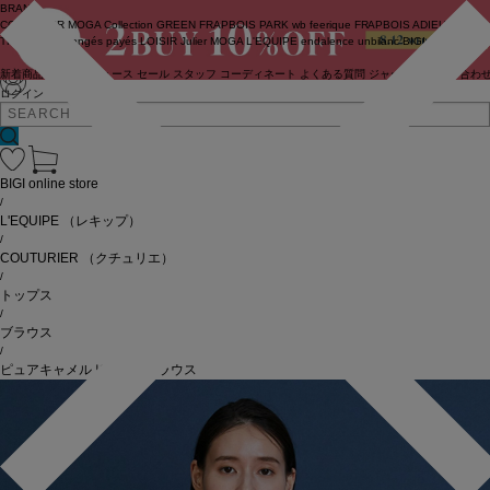
BRAND
COUTURIER
MOGA Collection
GREEN
FRAPBOIS PARK
wb
feerique
FRAPBOIS
ADIEU
TRISTESSE
congés payés
LOISIR
Julier
MOGA
L'EQUIPE
endalence
unbilanc
BIGI online store
新着商品
(ライブ)
ニュース
セール
スタッフ
コーディネート
よくある質問
ジャーナル
お問い合わ
ログイン
BIGI online store
/
L'EQUIPE
（レキップ）
/
COUTURIER
（クチュリエ）
/
トップス
/
ブラウス
/
ピュアキャメルドレープブラウス