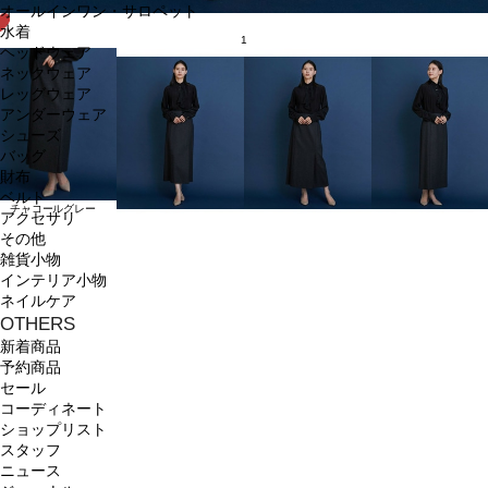
オールインワン・サロペット
水着
1
ヘッドウェア
ネックウェア
レッグウェア
アンダーウェア
シューズ
バッグ
財布
ベルト
チャコールグレー
アクセサリ
その他
雑貨小物
インテリア小物
ネイルケア
OTHERS
新着商品
予約商品
セール
コーディネート
ショップリスト
スタッフ
ニュース