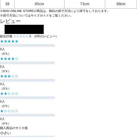
38
85cm
73cm
98cm
※BIGI ONLINE STOREの商品は、独自の採寸方法により採寸をしております。
※採寸方法については
サイズガイド
をご覧ください。
レビュー
レビューを投稿する
総合評価
☆☆☆☆☆
0
（0件のレビュー）
★★★★★
0人
（0％）
★★★★☆
0人
（0％）
★★★☆☆
0人
（0％）
★★☆☆☆
0人
（0％）
★☆☆☆☆
0人
（0％）
購入商品のサイズ感
小さい