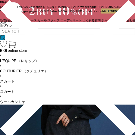
BRAND
COUTURIER
MOGA Collection
GREEN
FRAPBOIS PARK
wb
feerique
FRAPBOIS
ADIEU
TRISTESSE
congés payés
LOISIR
Julier
MOGA
L'EQUIPE
endalence
unbilanc
BIGI online store
新着商品
(ライブ)
ニュース
セール
スタッフ
コーディネート
よくある質問
ジャーナル
お問い合わ
ログイン
BIGI online store
/
L'EQUIPE
（レキップ）
/
COUTURIER
（クチュリエ）
/
スカート
/
スカート
/
ウールカシミヤスカート