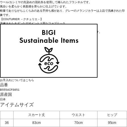
ウール/カシミヤの先染めの混紡糸を使用して織られたフランネルです。
風合いを柔らかく表面感を滑らかに仕上げています。
軽量でありながらふくらみのある手持ち感があり、グレーのメランジカラーは上品で洗練された印
象です。
【COUTURIER －クチュリエ－】
洗練されたモダンなデザインと上質なファブリック
丁寧な仕立てにより生み出される
着心地の良さを纏うことで気分を高揚させてくれる“究極 の一着”を提案します。
アイテム詳細
タイプ
スカート
素材
表地：毛89%, カシミヤ11%
裏地：キュプラ100%
お手入れについてはこちら
品番
B5554CFS651
原産国
日本
アイテムサイズ
スカート丈
ウエスト
ヒップ
36
83cm
70cm
95cm