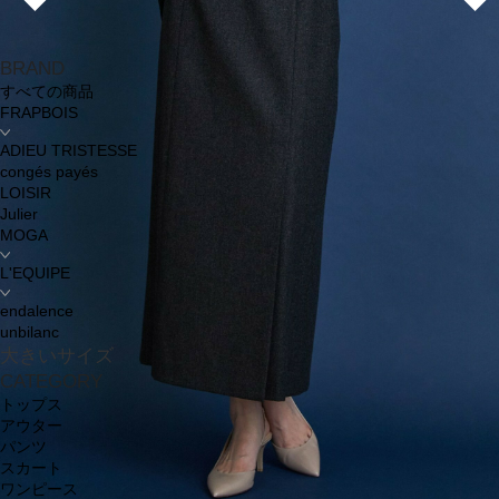
BRAND
すべての商品
FRAPBOIS
ADIEU TRISTESSE
congés payés
LOISIR
Julier
MOGA
L'EQUIPE
endalence
unbilanc
大きいサイズ
CATEGORY
トップス
アウター
パンツ
スカート
ワンピース