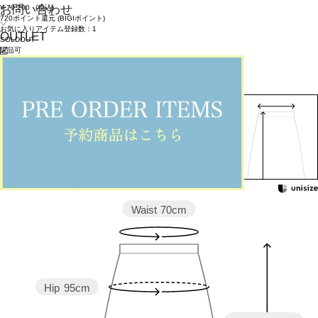
お問い合わせ
¥
79,200
(税込)
720ポイント還元 (BIGIポイント)
お気に入りアイテム登録数：
1
OUTLET
SOLDOUT
返品可
返品について
カラー・サイズを選択する
158cm 51kgRecommended
38
Find out more on your body type
Waist
70cm
Hip
95cm