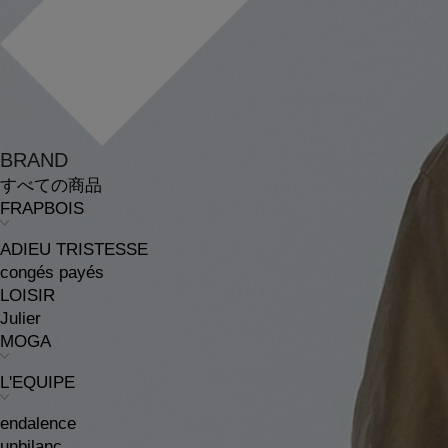
BRAND
すべての商品
FRAPBOIS
ADIEU TRISTESSE
congés payés
LOISIR
Julier
MOGA
L'EQUIPE
endalence
unbilanc