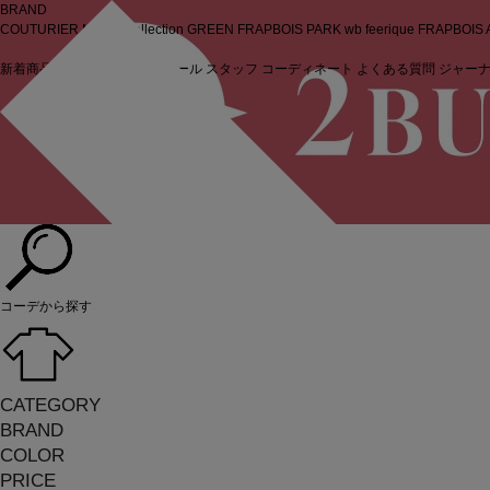
BRAND
COUTURIER
MOGA Collection
GREEN
FRAPBOIS PARK
wb
feerique
FRAPBOIS
新着商品
(ライブ)
ニュース
セール
スタッフ
コーディネート
よくある質問
ジャー
ログイン
商品から探す
コーデから探す
CATEGORY
BRAND
COLOR
PRICE