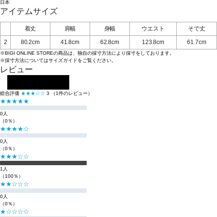
日本
アイテムサイズ
着丈
肩幅
身幅
ウエスト
そで丈
2
80.2cm
41.8cm
62.8cm
123.8cm
61.7cm
※BIGI ONLINE STOREの商品は、独自の採寸方法により採寸をしております。
※採寸方法については
サイズガイド
をご覧ください。
レビュー
レビューを投稿する
総合評価
★★★☆☆
3
（1件のレビュー）
★★★★★
0人
（0％）
★★★★☆
0人
（0％）
★★★☆☆
1人
（100％）
★★☆☆☆
0人
（0％）
★☆☆☆☆