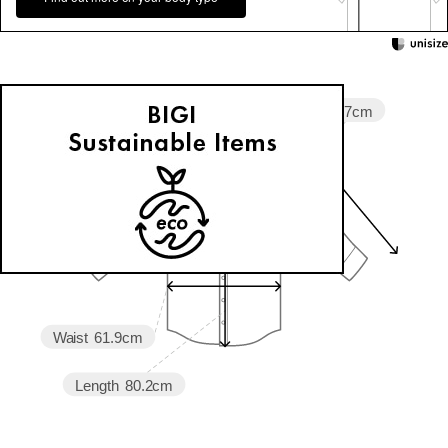
Sleeve length
61.7cm
Shoulder width
41.8cm
Width
62.8cm
Waist
61.9cm
Length
80.2cm