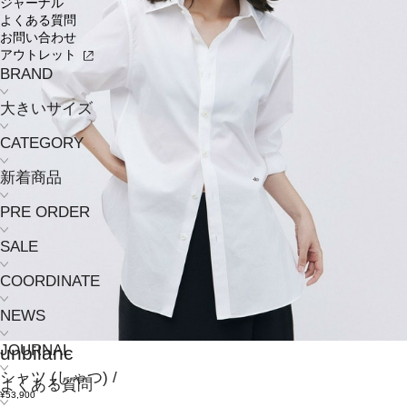
ジャーナル
よくある質問
お問い合わせ
アウトレット
BRAND
大きいサイズ
CATEGORY
新着商品
PRE ORDER
SALE
COORDINATE
NEWS
JOURNAL
unbilanc
シャツ
(しゃつ)
/
よくある質問
¥53,900