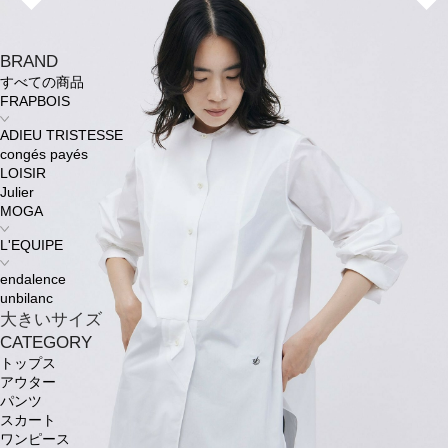
BRAND
すべての商品
FRAPBOIS
ADIEU TRISTESSE
congés payés
LOISIR
Julier
MOGA
L'EQUIPE
endalence
unbilanc
大きいサイズ
CATEGORY
トップス
アウター
パンツ
スカート
ワンピース