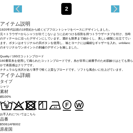
2
アイテム説明
1920年代以前の19世紀から続くビブフロントシャツをベースにデザインしました。
元々トラウザーからシャツが出てこないように止めつける役割を持つトラウザータブを付け、当時
のディテールに沿ったデザインにしています。運針も限界まで細かくし、美しい縫製に仕立ててい
ます。ボタンはオリジナルの貝ボタンを使用し、袖とヨークには繊細なギャザーを入れ、unbilanc
のオリジナルワンポイントの刺繡のデザインを施しました。
Quality / 160/2コットンブロード
160番双糸を使用して織られたコットンブロードです。糸が非常に細番手のため肌触りはとても滑ら
かで表面感はクリアです。
ナチュラルな光沢があり薄手で軽く上質なブロードです。ソフトな風合いに仕上げています。
アイテム詳細
タイプ
シャツ
素材
綿100%
お手入れについてはこちら
品番
B5061AFB002
原産国