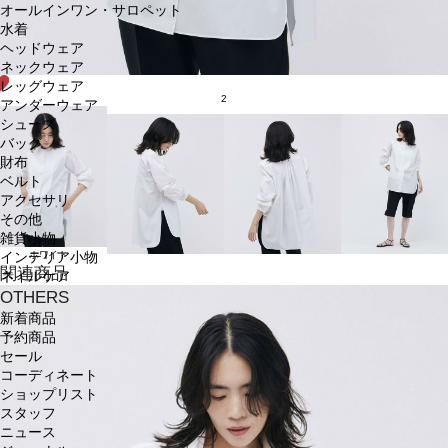
オールインワン・サロペット
水着
ヘッドウェア
ネックウェア
レッグウェア
2
アンダーウェア
シューズ
バッグ
財布
ベルト
アクセサリ
その他
雑貨小物
ホワイト
インテリア小物
関連商品
ネイルケア
OTHERS
新着商品
予約商品
セール
コーディネート
ショップリスト
スタッフ
ニュース