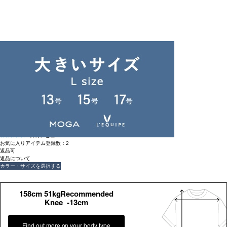
返品可
返品について
unbilanc
ブラッドフォードシャツ
¥
52,800
(税込)
480ポイント還元 (BIGIポイント)
★★★☆☆
1件のレビュー
お気に入りアイテム登録数：
2
返品可
返品について
カラー・サイズを選択する
158cm 51kgRecommended
Knee -13cm
Find out more on your body type