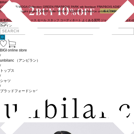
BRAND
COUTURIER
MOGA Collection
GREEN
FRAPBOIS PARK
wb
feerique
FRAPBOIS
ADIEU
TRISTESSE
congés payés
LOISIR
Julier
MOGA
L'EQUIPE
endalence
unbilanc
BIGI online store
新着商品
(ライブ)
ニュース
セール
スタッフ
コーディネート
よくある質問
ジャーナル
お問い合わ
ログイン
BIGI online store
/
unbilanc
（アンビラン）
/
トップス
/
シャツ
/
ブラッドフォードシャツ