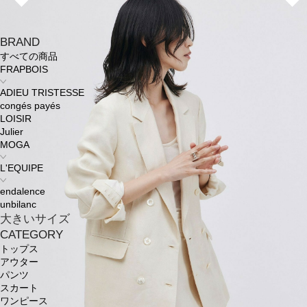
BRAND
すべての商品
FRAPBOIS
ADIEU TRISTESSE
congés payés
LOISIR
Julier
MOGA
L'EQUIPE
endalence
unbilanc
大きいサイズ
CATEGORY
トップス
アウター
パンツ
スカート
ワンピース