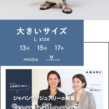
unbilanc
スカート
(すかーと)
/
¥97,900
NEWS