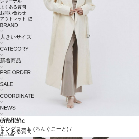
ジャーナル
よくある質問
お問い合わせ
アウトレット
BRAND
大きいサイズ
CATEGORY
新着商品
PRE ORDER
SALE
COORDINATE
NEWS
JOURNAL
unbilanc
ロングコート
(ろんぐこーと)
/
よくある質問
¥198,000