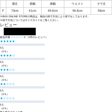
着丈
肩幅
身幅
ウエスト
そで丈
F
70cm
41cm
49.8cm
96.8cm
58cm
※BIGI ONLINE STOREの商品は、独自の採寸方法により採寸をしております。
※採寸方法については
サイズガイド
をご覧ください。
レビュー
レビューを投稿する
総合評価
☆☆☆☆☆
0
（0件のレビュー）
★★★★★
0人
（0％）
★★★★☆
0人
（0％）
★★★☆☆
0人
（0％）
★★☆☆☆
0人
（0％）
★☆☆☆☆
0人
（0％）