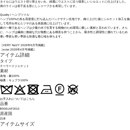
タイルにはウエスト切り替えをいれ、綺麗にウエストに沿う様美しいシルエットに仕上げました。
肩のラインは若干反る形にしシャープさを表現しています。
Quality / ヘンプツイル
ヘンプ100%の糸を高密度に打ち込んだバックサテン生地です。織り上げた後にシルケット加工を施
して毛羽を抑えたツヤのある表面感に仕上げています。
麻の一種であるヘンプは少量の水で生育する植物のため環境に優しい素材と言われています。さら
に、ヘンプは繊維に微細な穴が無数にある構造を持つことから、吸水性と調湿性に優れているため
暑い季節も寒い季節も快適な着心地を保ちます。
［VERY NaVY 2026年6月号掲載］
［eclat 2026年4月号掲載］
アイテム詳細
タイプ
テーラードジャケット
素材
表地：麻100%
袖裏：キュプラ100%
お手入れについてはこちら
品番
B5061AFJ010
原産国
日本
アイテムサイズ