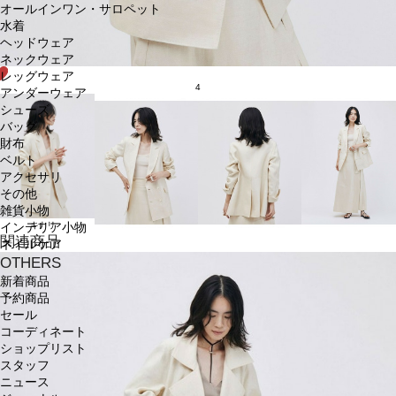
オールインワン・サロペット
水着
ヘッドウェア
ネックウェア
レッグウェア
4
アンダーウェア
シューズ
バッグ
財布
ベルト
アクセサリ
その他
雑貨小物
キナリ
インテリア小物
関連商品
ネイルケア
OTHERS
新着商品
予約商品
セール
コーディネート
ショップリスト
スタッフ
ニュース