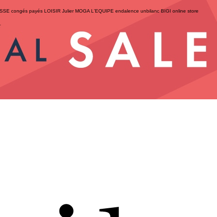
ESSE
congés payés
LOISIR
Julier
MOGA
L'EQUIPE
endalence
unbilanc
BIGI online store
せ