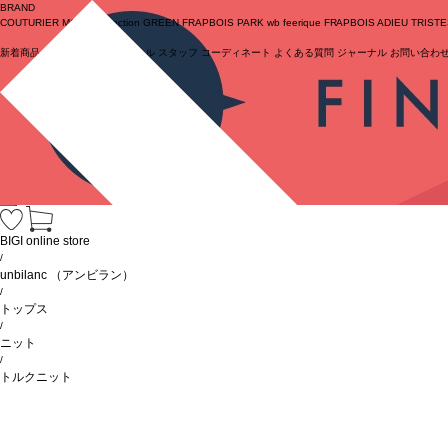
BRAND
COUTURIER
MOGA Collection
GREEN
FRAPBOIS PARK
wb
feerique
FRAPBOIS
ADIEU TRIST
新着商品
(ライブ)
ニュース
セール
スタッフ
コーディネート
よくある質問
ジャーナル
お問い合わ
ログイン
BIGI online store
/
unbilanc
（アンビラン）
/
トップス
/
ニット
/
トルクニット