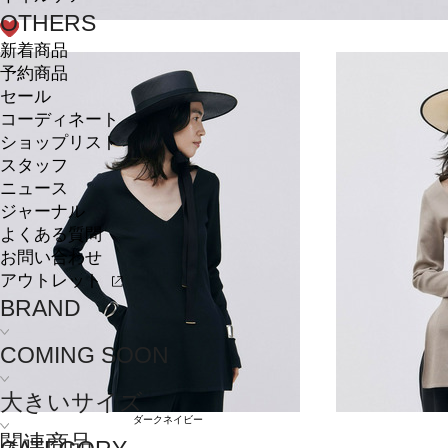
OTHERS
新着商品
予約商品
セール
コーディネート
ショップリスト
スタッフ
ニュース
ジャーナル
よくある質問
お問い合わせ
アウトレット
BRAND
COMING SOON
大きいサイズ
ダークネイビー
関連商品