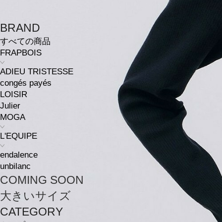
BRAND
すべての商品
FRAPBOIS
ADIEU TRISTESSE
congés payés
LOISIR
Julier
MOGA
L'EQUIPE
endalence
unbilanc
COMING SOON
大きいサイズ
CATEGORY