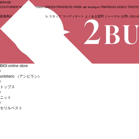
BRAND
COUTURIER
MOGA Collection
GREEN
FRAPBOIS PARK
wb
feerique
FRAPBOIS
ADIEU TRIST
新着商品
(ライブ)
ニュース
セール
スタッフ
コーディネート
よくある質問
ジャーナル
お問い合わ
ログイン
BIGI online store
/
unbilanc
（アンビラン）
/
トップス
/
ニット
/
セリルベスト