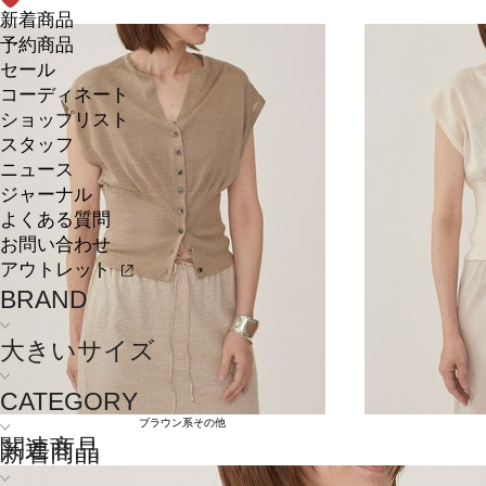
新着商品
予約商品
セール
コーディネート
ショップリスト
スタッフ
ニュース
ジャーナル
よくある質問
お問い合わせ
アウトレット
BRAND
大きいサイズ
CATEGORY
ブラウン系その他
関連商品
新着商品