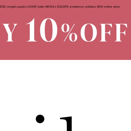
ESSE
congés payés
LOISIR
Julier
MOGA
L'EQUIPE
endalence
unbilanc
BIGI online store
せ