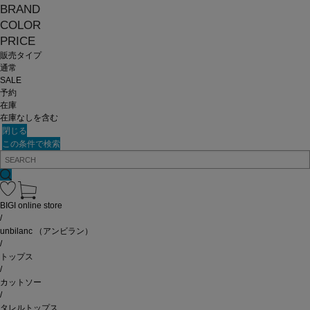
BRAND
COLOR
PRICE
販売タイプ
通常
SALE
予約
在庫
在庫なしを含む
閉じる
この条件で検索
BIGI online store
/
unbilanc
（アンビラン）
/
トップス
/
カットソー
/
タレルトップス