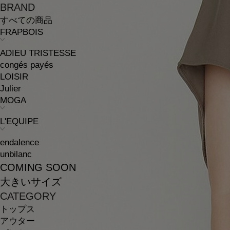
BRAND
すべての商品
FRAPBOIS
ADIEU TRISTESSE
congés payés
LOISIR
Julier
MOGA
L'EQUIPE
endalence
unbilanc
COMING SOON
大きいサイズ
CATEGORY
トップス
アウター