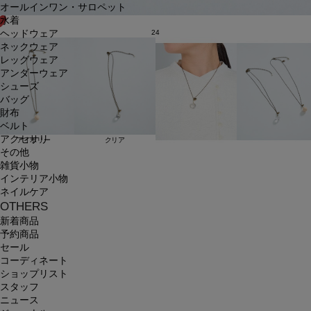
オールインワン・サロペット
水着
ヘッドウェア
24
ネックウェア
レッグウェア
アンダーウェア
シューズ
バッグ
財布
ベルト
アクセサリ
アイボリー
クリア
その他
雑貨小物
インテリア小物
ネイルケア
OTHERS
新着商品
予約商品
セール
コーディネート
ショップリスト
スタッフ
ニュース