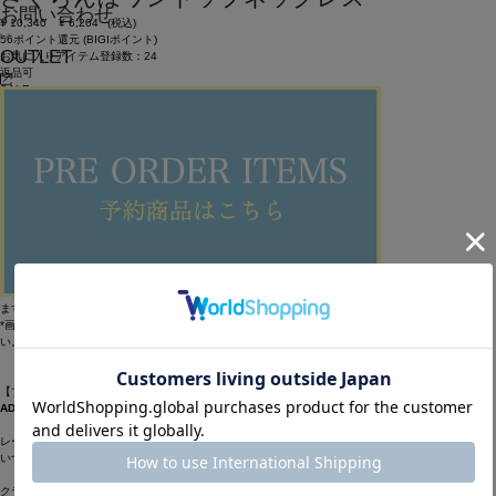
お問い合わせ
¥
10,340
¥
6,204
(税込)
56ポイント還元 (BIGIポイント)
OUTLET
お気に入りアイテム登録数：
24
返品可
SALE
返品について
カラー・サイズを選択する
アイテム説明
サクランボモチーフのワントップネックレスです。
ポリエステル樹脂と真鍮かけ合わせで
透明感のあるクリア、不透明なアイボリー、
どちらも合わせやすい色味にしています。
*画像の商品はサンプルです。実際の商品とは仕様・加工・サイズ・素材が若干異なる場合がござい
ます。
*画像の商品は光の照射や角度により、実物と色味が異なる場合がございます。予めご了承くださ
い。
【ブランド情報】
ADIEU TRISTESSE/アデュー トリステス
レースや刺繍、花柄のワンピース。
いつかみた絵画のような色合い。
クラシックで甘さのあるものにモダンな要素を取り入れた、服を自由に楽しむ女性のための日常