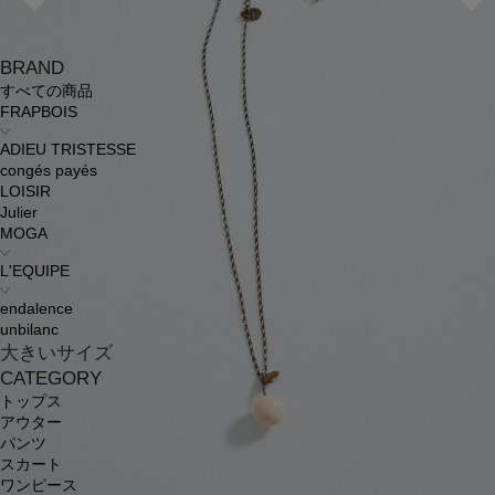
BRAND
すべての商品
FRAPBOIS
ADIEU TRISTESSE
congés payés
LOISIR
Julier
MOGA
L'EQUIPE
endalence
unbilanc
大きいサイズ
CATEGORY
トップス
アウター
パンツ
スカート
ワンピース