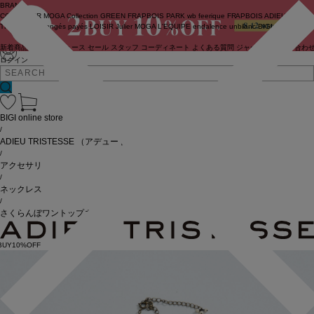
BRAND
COUTURIER
MOGA Collection
GREEN
FRAPBOIS PARK
wb
feerique
FRAPBOIS
ADIEU
TRISTESSE
congés payés
LOISIR
Julier
MOGA
L'EQUIPE
endalence
unbilanc
BIGI online store
新着商品
(ライブ)
ニュース
セール
スタッフ
コーディネート
よくある質問
ジャーナル
お問い合わ
ログイン
BIGI online store
/
ADIEU TRISTESSE
（アデュートリステス）
/
アクセサリ
/
ネックレス
/
さくらんぼワントップネックレス
BUY10%OFF