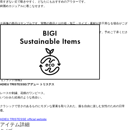
長すぎない丈で動きやすく、どなたにもおすすめのアウターです。
綺麗めカジュアルに着こなせます。
※画像の商品はサンプルです。実際の商品とは仕様・加工・サイズ・素材が若干異なる場合がござ
います。
※画像の商品は光の照射や角度により、実物と色味が異なる場合がございます。予めご了承くださ
い。
----------------------------------------------------------------------
■洗濯：家庭洗濯×
■透け感：なし
■裏地：あり
■伸縮性：なし
■光沢感：なし
----------------------------------------------------------------------
【ブランド情報】
ADIEU TRISTESSE/アデュー トリステス
レースや刺繍、花柄のワンピース。
いつかみた絵画のような色合い。
クラシックで甘さのあるものにモダンな要素を取り入れた、服を自由に楽しむ女性のための日常
着。
ADIEU TRISTESSE official website
アイテム詳細