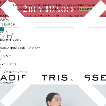
BRAND
COUTURIER
MOGA Collection
GREEN
FRAPBOIS PARK
wb
feerique
FRAPBOIS
ADIEU
TRISTESSE
congés payés
LOISIR
Julier
MOGA
L'EQUIPE
endalence
unbilanc
BIGI online store
新着商品
(ライブ)
ニュース
セール
スタッフ
コーディネート
よくある質問
ジャーナル
お問い合わ
ログイン
BIGI online store
/
ADIEU TRISTESSE
（アデュートリステス）
/
アウター
/
ハーフコート
/
リブ付きハーフコート
BUY10%OFF