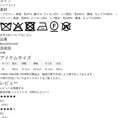
タイプ
ハーフコート
素材
＜ブラウン＞表地：毛75％, 麻17％, ナイロン8％ リブ部分：毛100％ 裏地：キュプラ100％ ＜
ブラック＞表地：毛90%, ナイロン10% リブ部分：毛100% 裏地：キュプラ100%
お手入れについてはこちら
品番
B0154AFC035
原産国
中国
アイテムサイズ
サイズ
着丈
肩幅
身幅
そで丈
ゆき
38
90cm
57.3cm
63.6cm
51.3cm
80cm
※BIGI ONLINE STOREの商品は、独自の採寸方法により採寸をしております。
※採寸方法については
サイズガイド
をご覧ください。
レビュー
レビューを投稿する
総合評価
☆☆☆☆☆
0
（0件のレビュー）
★★★★★
0人
（0％）
★★★★☆
0人
（0％）