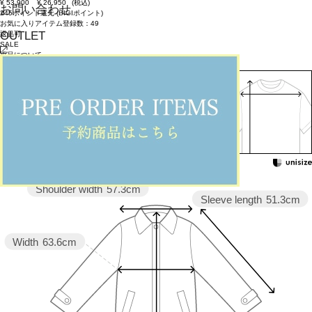
¥
53,900
¥
26,950
(税込)
お問い合わせ
245ポイント還元 (BIGIポイント)
お気に入りアイテム登録数：
49
OUTLET
返品可
SALE
返品について
カラー・サイズを選択する
158cm 51kgRecommended
Knee -3cm
Find out more on your body type
Shoulder width
57.3cm
Sleeve length
51.3cm
Width
63.6cm