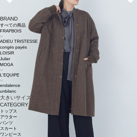
BRAND
すべての商品
FRAPBOIS
ADIEU TRISTESSE
congés payés
LOISIR
Julier
MOGA
L'EQUIPE
endalence
unbilanc
大きいサイズ
CATEGORY
トップス
アウター
パンツ
スカート
ワンピース