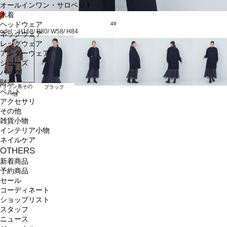
オールインワン・サロペット
水着
ヘッドウェア
49
odel：H168/ B80/ W58/ H84
ネックウェア
レッグウェア
アンダーウェア
シューズ
バッグ
財布
ブラウン系その
ブラック
ベルト
他
アクセサリ
その他
雑貨小物
インテリア小物
ネイルケア
OTHERS
新着商品
予約商品
セール
コーディネート
ショップリスト
スタッフ
ニュース