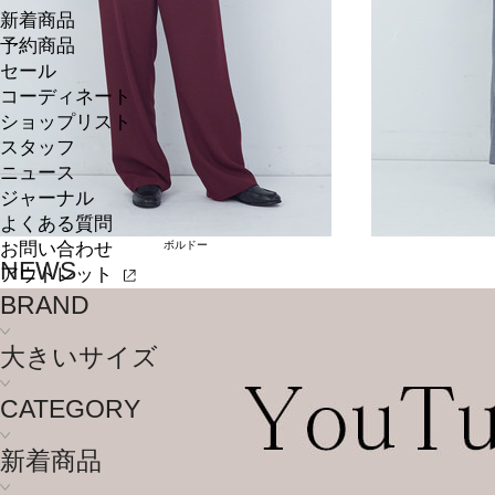
新着商品
予約商品
セール
コーディネート
ショップリスト
スタッフ
ニュース
ジャーナル
よくある質問
お問い合わせ
ボルドー
NEWS
アウトレット
BRAND
大きいサイズ
CATEGORY
新着商品