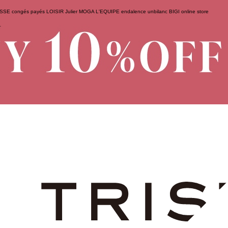
ESSE
congés payés
LOISIR
Julier
MOGA
L'EQUIPE
endalence
unbilanc
BIGI online store
せ