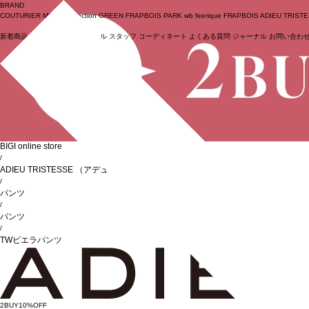
BRAND
COUTURIER
MOGA Collection
GREEN
FRAPBOIS PARK
wb
feerique
FRAPBOIS
ADIEU TRIST
新着商品
(ライブ)
ニュース
セール
スタッフ
コーディネート
よくある質問
ジャーナル
お問い合わ
ログイン
BIGI online store
/
ADIEU TRISTESSE
（アデュートリステス）
/
パンツ
/
パンツ
/
TWビエラパンツ
2BUY10%OFF