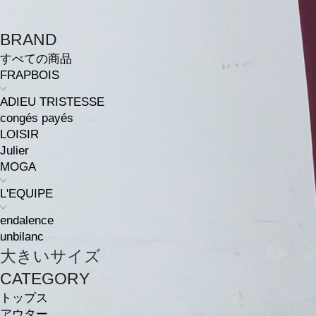
BRAND
すべての商品
FRAPBOIS
ADIEU TRISTESSE
congés payés
LOISIR
Julier
MOGA
L'EQUIPE
endalence
unbilanc
大きいサイズ
CATEGORY
トップス
アウター