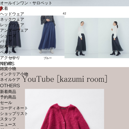
オールインワン・サロペット
水着
ヘッドウェア
42
ネックウェア
レッグウェア
アンダーウェア
シューズ
バッグ
財布
ベルト
アクセサリ
グレー
ブルー
その他
NEWS
雑貨小物
インテリア小物
ネイルケア
OTHERS
新着商品
予約商品
セール
コーディネート
ショップリスト
スタッフ
ニュース