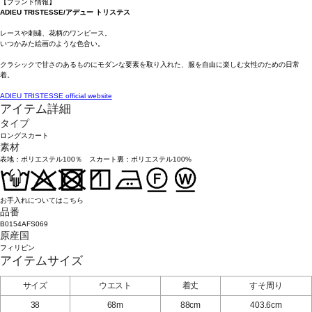
【ブランド情報】
ADIEU TRISTESSE/アデュー トリステス
レースや刺繍、花柄のワンピース。
いつかみた絵画のような色合い。
クラシックで甘さのあるものにモダンな要素を取り入れた、服を自由に楽しむ女性のための日常
着。
ADIEU TRISTESSE official website
アイテム詳細
タイプ
ロングスカート
素材
表地：ポリエステル100％ スカート裏：ポリエステル100%
お手入れについてはこちら
品番
B0154AFS069
原産国
フィリピン
アイテムサイズ
サイズ
ウエスト
着丈
すそ周り
38
68m
88cm
403.6cm