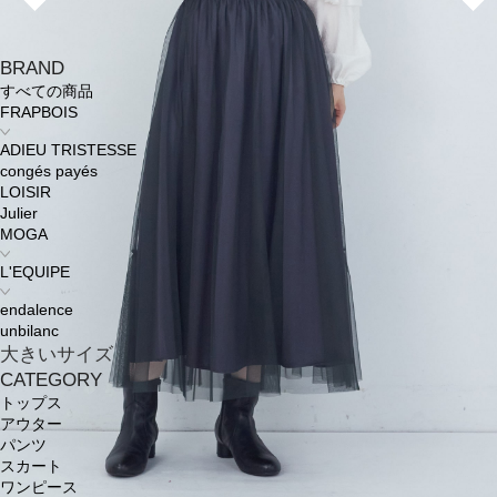
BRAND
すべての商品
FRAPBOIS
ADIEU TRISTESSE
congés payés
LOISIR
Julier
MOGA
L'EQUIPE
endalence
unbilanc
大きいサイズ
CATEGORY
トップス
アウター
パンツ
スカート
ワンピース