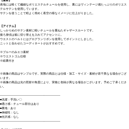
【素材】
表地には軽くて繊細なポリエステルチュールを使用し、裏にはヴィンテージ感たっぷりのポリエス
テルサテンを使用しています。
サテンを使うことで程よく煌めく夜空の様なイメージに仕上がりました。
【アイテム】
しっかりめのサテン素材に軽いチュールを重ねたギャザースカートです。
後ろ身頃は裾に切り替えを入れてアクセントに。
ウエストのベルトにはグログランリボンを使用してポイントにしました。
ニットと合わせたコーディネートがおすすめです。
※ブルーのみエコ素材
※ウエストゴム仕様
※総裏付き
※画像の商品はサンプルです。実際の商品とは仕様・加工・サイズ・素材が若干異なる場合がござ
います。
※画像の商品は光の照射や角度により、実物と色味が異なる場合がございます。予めご了承くださ
い。
----------------------------------------------------------------------
■洗濯：手洗い〇
■透け感：チュール部分はあり
■裏地：あり
■伸縮性：なし
■光沢感：なし
----------------------------------------------------------------------