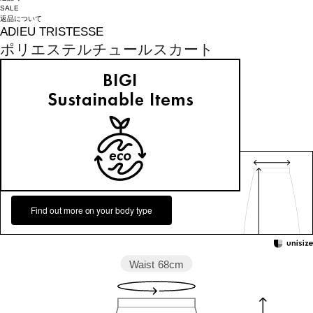
SALE
返品について
ADIEU TRISTESSE
ポリエステルチュールスカート
¥
29,700
¥
14,850
(税込)
135ポイント還元 (BIGIポイント)
お気に入りアイテム登録数：
42
返品可
SALE
返品について
カラー・サイズを選択する
158cm 51kgRecommended
Ankle -5cm
Find out more on your body type
Waist
68cm