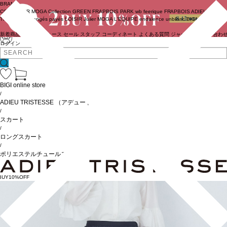
BRAND
COUTURIER
MOGA Collection
GREEN
FRAPBOIS PARK
wb
feerique
FRAPBOIS
ADIEU
TRISTESSE
congés payés
LOISIR
Julier
MOGA
L'EQUIPE
endalence
unbilanc
BIGI online store
新着商品
(ライブ)
ニュース
セール
スタッフ
コーディネート
よくある質問
ジャーナル
お問い合わ
ログイン
BIGI online store
/
ADIEU TRISTESSE
（アデュートリステス）
/
スカート
/
ロングスカート
/
ポリエステルチュールスカート
BUY10%OFF