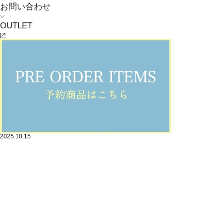
お問い合わせ
OUTLET
ADIEU TRISTESSE
［Youtube kazumi room］
2025.10.15