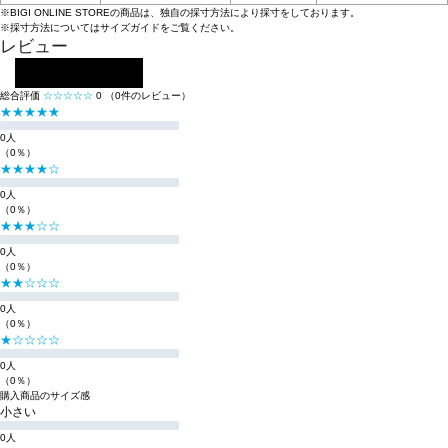
※BIGI ONLINE STOREの商品は、独自の採寸方法により採寸をしております。
※採寸方法については
サイズガイド
をご覧ください。
レビュー
レビューを投稿する
総合評価
☆☆☆☆☆
0
（0件のレビュー）
★★★★★
0人
（0％）
★★★★☆
0人
（0％）
★★★☆☆
0人
（0％）
★★☆☆☆
0人
（0％）
★☆☆☆☆
0人
（0％）
購入商品のサイズ感
小さい
0人