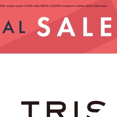
ESSE
congés payés
LOISIR
Julier
MOGA
L'EQUIPE
endalence
unbilanc
BIGI online store
せ