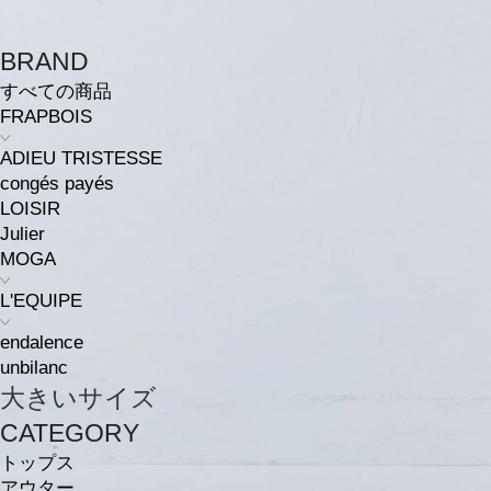
BRAND
すべての商品
FRAPBOIS
ADIEU TRISTESSE
congés payés
LOISIR
Julier
MOGA
L'EQUIPE
endalence
unbilanc
大きいサイズ
CATEGORY
トップス
アウター