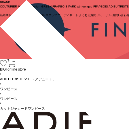
BRAND
COUTURIER
MOGA Collection
GREEN
FRAPBOIS PARK
wb
feerique
FRAPBOIS
ADIEU TRIST
新着商品
(ライブ)
ニュース
セール
スタッフ
コーディネート
よくある質問
ジャーナル
お問い合わ
ログイン
BIGI online store
/
ADIEU TRISTESSE
（アデュートリステス）
/
ワンピース
/
ワンピース
/
カットジャカードワンピース