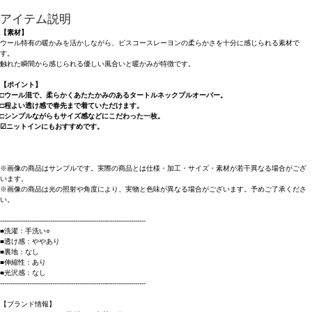
アイテム説明
【素材】
ウール特有の暖かみを活かしながら、ビスコースレーヨンの柔らかさを十分に感じられる素材で
す。
触れた瞬間から感じられる優しい風合いと暖かみが特徴です。
【ポイント】
□ウール混で、柔らかくあたたかみのあるタートルネックプルオーバー。
□程よい透け感で春先まで着ていただけます。
□シンプルながらもサイズ感などにこだわった一枚。
☑ニットインにもおすすめです。
※画像の商品はサンプルです。実際の商品とは仕様・加工・サイズ・素材が若干異なる場合がござ
います。
※画像の商品は光の照射や角度により、実物と色味が異なる場合がございます。予めご了承くださ
い。
----------------------------------------------------------------------
■洗濯：手洗い○
■透け感：ややあり
■裏地：なし
■伸縮性：あり
■光沢感：なし
----------------------------------------------------------------------
【ブランド情報】