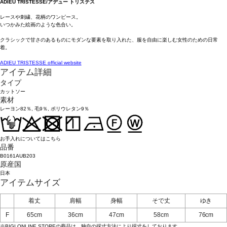
ADIEU TRISTESSE/アデュー トリステス
レースや刺繍、花柄のワンピース。
いつかみた絵画のような色合い。
クラシックで甘さのあるものにモダンな要素を取り入れた、服を自由に楽しむ女性のための日常
着。
ADIEU TRISTESSE official website
アイテム詳細
タイプ
カットソー
素材
レーヨン82％, 毛9％, ポリウレタン9％
お手入れについてはこちら
品番
B0161AUB203
原産国
日本
アイテムサイズ
着丈
肩幅
身幅
そで丈
ゆき
F
65cm
36cm
47cm
58cm
76cm
※BIGI ONLINE STOREの商品は、独自の採寸方法により採寸をしております。