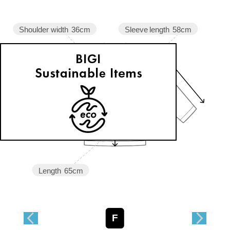
Sleeve length
58cm
Shoulder width
36cm
Width
47cm
Length
65cm
F