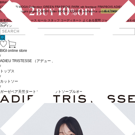
BRAND
COUTURIER
MOGA Collection
GREEN
FRAPBOIS PARK
wb
feerique
FRAPBOIS
ADIEU
TRISTESSE
congés payés
LOISIR
Julier
MOGA
L'EQUIPE
endalence
unbilanc
BIGI online store
新着商品
(ライブ)
ニュース
セール
スタッフ
コーディネート
よくある質問
ジャーナル
お問い合わ
ログイン
BIGI online store
/
ADIEU TRISTESSE
（アデュートリステス）
/
トップス
/
カットソー
/
ガーゼベア天竺タートルネックカットソープルオーバー