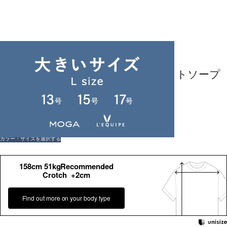
返品可
返品について
ADIEU TRISTESSE
ガーゼベア天竺タートルネックカットソープ
ルオーバー
¥
14,300
(税込)
130ポイント還元 (BIGIポイント)
お気に入りアイテム登録数：
15
返品可
返品について
カラー・サイズを選択する
158cm 51kgRecommended
Crotch +2cm
Find out more on your body type