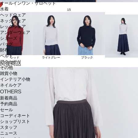
オールインワン・サロペット
水着
15
ヘッドウェア
ネックウェア
レッグウェア
アンダーウェア
シューズ
バッグ
財布
ベルト
レッド
ライトグレー
ブラック
アクセサリ
関連商品
その他
雑貨小物
インテリア小物
ネイルケア
OTHERS
新着商品
予約商品
セール
コーディネート
ショップリスト
スタッフ
ニュース