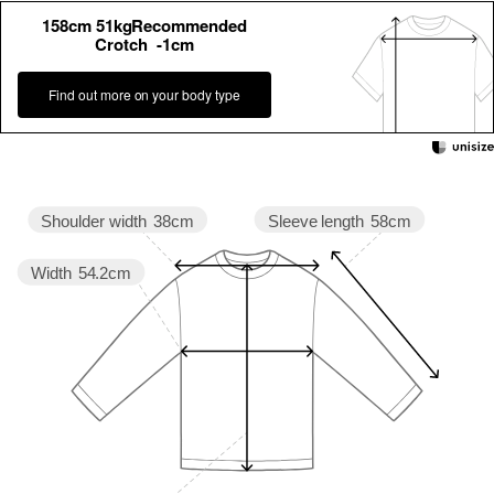
158cm 51kgRecommended
Crotch -1cm
Find out more on your body type
Sleeve length
58cm
Shoulder width
38cm
Width
54.2cm