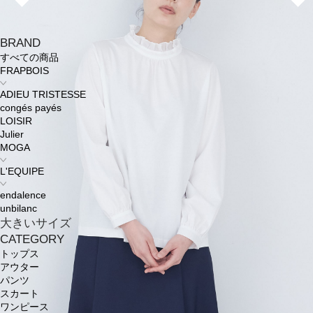
BRAND
すべての商品
FRAPBOIS
ADIEU TRISTESSE
congés payés
LOISIR
Julier
MOGA
L'EQUIPE
endalence
unbilanc
大きいサイズ
CATEGORY
トップス
アウター
パンツ
スカート
ワンピース