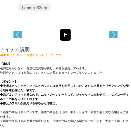
Length
62cm
F
アイテム説明
ADIEU TRISTESSE定番のカットソーブラウス。
【素材】
毛羽立ちが少なく、自然な光沢感が美しい素材を使用しています。
衿部分とカフスは布帛にして、きちんと見えるカットソーブラウスにしました。
【ポイント】
◆身頃はカットソー、フリルとカフスには布帛を使用しました。きちんと見えとリラクシングな着
心地を兼ね備えた一枚です。
◆ほどよいフィット感なので、ニットのインナーとして、ジャケットに合わせて、、などコーディ
ネートの幅を広げてくれます。
◆襟元のフリルが顔周りを華やかな印象に。
※画像の商品はサンプルです。実際の商品とは仕様・加工・サイズ・素材が若干異なる場合がござ
います。
※画像の商品は光の照射や角度により、実物と色味が異なる場合がございます。予めご了承くださ
い。