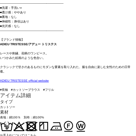
----------------------------------------------------------------------
■洗濯：手洗い○
■透け感：ややあり
■裏地：なし
■伸縮性：身頃はあり
■光沢感：なし
----------------------------------------------------------------------
【ブランド情報】
ADIEU TRISTESSE/アデュー トリステス
レースや刺繍、花柄のワンピース。
いつかみた絵画のような色合い。
クラシックで甘さのあるものにモダンな要素を取り入れた、服を自由に楽しむ女性のための日常
着。
ADIEU TRISTESSE official website
#長袖 #カットソーブラウス #フリル
アイテム詳細
タイプ
カットソー
素材
表地：綿100％ 別布：綿100%
お手入れについてはこちら