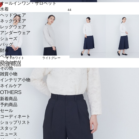
オールインワン・サロペット
水着
44
ヘッドウェア
ネックウェア
レッグウェア
アンダーウェア
シューズ
バッグ
財布
ベルト
オフホワイト
ライトグレー
アクセサリ
関連商品
その他
雑貨小物
インテリア小物
ネイルケア
OTHERS
新着商品
予約商品
セール
コーディネート
ショップリスト
スタッフ
ニュース