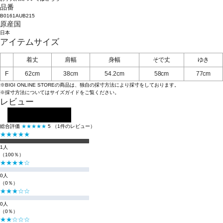
品番
B0161AUB215
原産国
日本
アイテムサイズ
着丈
肩幅
身幅
そで丈
ゆき
F
62cm
38cm
54.2cm
58cm
77cm
※BIGI ONLINE STOREの商品は、独自の採寸方法により採寸をしております。
※採寸方法については
サイズガイド
をご覧ください。
レビュー
レビューを投稿する
総合評価
★★★★★
5
（1件のレビュー）
★★★★★
1人
（100％）
★★★★☆
0人
（0％）
★★★☆☆
0人
（0％）
★★☆☆☆