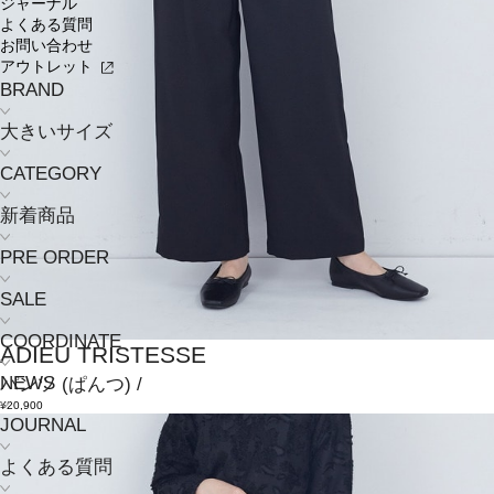
ジャーナル
よくある質問
お問い合わせ
アウトレット
BRAND
大きいサイズ
CATEGORY
新着商品
PRE ORDER
SALE
COORDINATE
ADIEU TRISTESSE
NEWS
パンツ
(ぱんつ)
/
¥20,900
JOURNAL
よくある質問