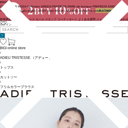
BRAND
COUTURIER
MOGA Collection
GREEN
FRAPBOIS PARK
wb
feerique
FRAPBOIS
ADIEU
TRISTESSE
congés payés
LOISIR
Julier
MOGA
L'EQUIPE
endalence
unbilanc
BIGI online store
新着商品
(ライブ)
ニュース
セール
スタッフ
コーディネート
よくある質問
ジャーナル
お問い合わ
ログイン
BIGI online store
/
ADIEU TRISTESSE
（アデュートリステス）
/
トップス
/
カットソー
/
フリルカラーブラウス