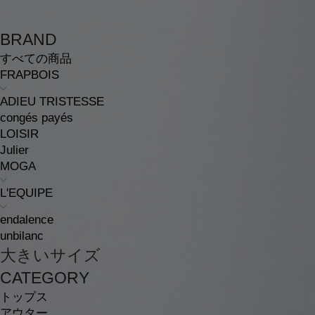
BRAND
すべての商品
FRAPBOIS
ADIEU TRISTESSE
congés payés
LOISIR
Julier
MOGA
L'EQUIPE
endalence
unbilanc
大きいサイズ
CATEGORY
トップス
アウター