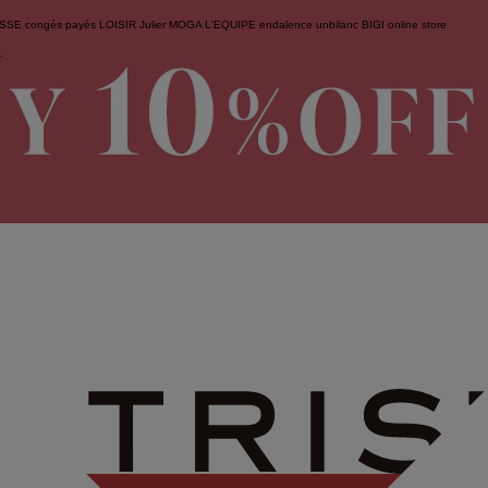
ESSE
congés payés
LOISIR
Julier
MOGA
L'EQUIPE
endalence
unbilanc
BIGI online store
せ