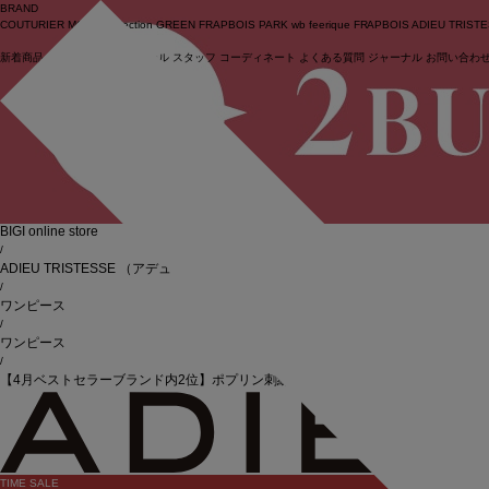
BRAND
COUTURIER
MOGA Collection
GREEN
FRAPBOIS PARK
wb
feerique
FRAPBOIS
ADIEU TRIST
新着商品
(ライブ)
ニュース
セール
スタッフ
コーディネート
よくある質問
ジャーナル
お問い合わ
ログイン
BIGI online store
/
ADIEU TRISTESSE
（アデュートリステス）
/
ワンピース
/
ワンピース
/
【4月ベストセラーブランド内2位】ポプリン刺繍ワンピース
TIME SALE