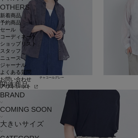
OTHERS
新着商品
予約商品
セール
コーディネート
ショップリスト
スタッフ
ニュース
ジャーナル
よくある質問
チャコールグレー
お問い合わせ
関連商品
アウトレット
BRAND
COMING SOON
大きいサイズ