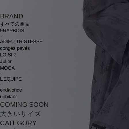
BRAND
すべての商品
FRAPBOIS
ADIEU TRISTESSE
congés payés
LOISIR
Julier
MOGA
L'EQUIPE
endalence
unbilanc
COMING SOON
大きいサイズ
CATEGORY