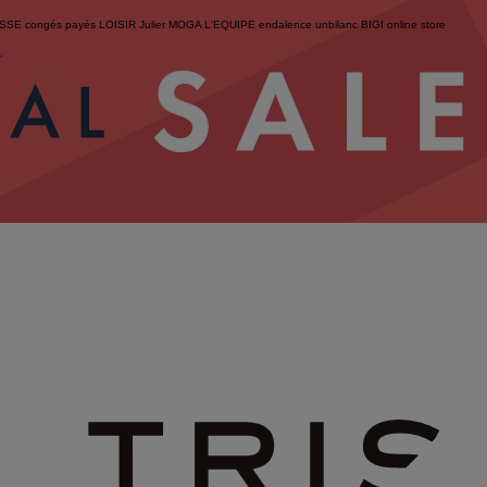
ESSE
congés payés
LOISIR
Julier
MOGA
L'EQUIPE
endalence
unbilanc
BIGI online store
せ