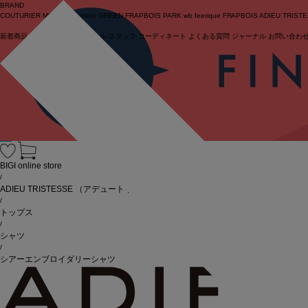
BRAND
COUTURIER
MOGA Collection
GREEN
FRAPBOIS PARK
wb
feerique
FRAPBOIS
ADIEU TRIST
新着商品
(ライブ)
ニュース
セール
スタッフ
コーディネート
よくある質問
ジャーナル
お問い合わ
ログイン
BIGI online store
/
ADIEU TRISTESSE
（アデュートリステス）
/
トップス
/
シャツ
/
シアーエンブロイダリーシャツ