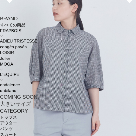
BRAND
すべての商品
FRAPBOIS
ADIEU TRISTESSE
congés payés
LOISIR
Julier
MOGA
L'EQUIPE
endalence
unbilanc
COMING SOON
大きいサイズ
CATEGORY
トップス
アウター
パンツ
スカート