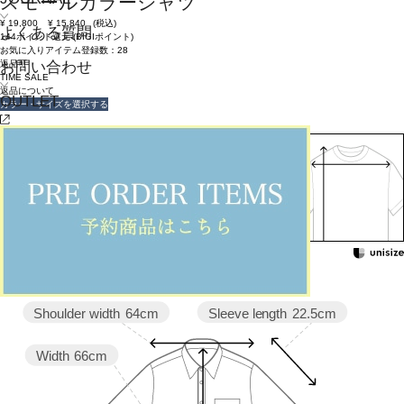
スモールカラーシャツ
¥
19,800
¥
15,840
(税込)
よくある質問
144ポイント還元 (BIGIポイント)
お気に入りアイテム登録数：
28
返品可
お問い合わせ
TIME SALE
返品について
OUTLET
カラー・サイズを選択する
158cm 51kgRecommended
Crotch +2cm
Find out more on your body type
Sleeve length
22.5cm
Shoulder width
64cm
Width
66cm