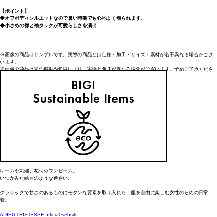
【ポイント】
◆オフボディシルエットなので暑い時期でも心地よく着られます。
◆小さめの襟と袖タックが可愛らしさを演出
※画像の商品はサンプルです。実際の商品とは仕様・加工・サイズ・素材が若干異なる場合がござ
います。
※画像の商品は光の照射や角度により、実物と色味が異なる場合がございます。予めご了承くださ
い。
----------------------------------------------------------------------
■洗濯：手洗い○
■透け感：ややあり
■裏地：なし
■伸縮性：なし
■光沢感：なし
----------------------------------------------------------------------
【ブランド情報】
ADIEU TRISTESSE/アデュー トリステス
レースや刺繍、花柄のワンピース。
いつかみた絵画のような色合い。
クラシックで甘さのあるものにモダンな要素を取り入れた、服を自由に楽しむ女性のための日常
着。
ADIEU TRISTESSE official website