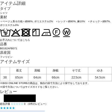
アイテム詳細
タイプ
シャツ
素材
＜ベージュ系その他＞綿98%, ポリエステル2% ＜レッド＞綿90%, 麻10% ＜チェック＞綿97%,
ポリエステル3%
お手入れについてはこちら
品番
B0162AFB071
原産国
フィリピン
アイテムサイズ
着丈
肩幅
身幅
そで丈
ゆき
38
65cm
64cm
66cm
22.5cm
54.5cm
※BIGI ONLINE STOREの商品は、独自の採寸方法により採寸をしております。
※採寸方法については
サイズガイド
をご覧ください。
レビュー
レビューを投稿する
総合評価
☆☆☆☆☆
0
（0件のレビュー）
★★★★★