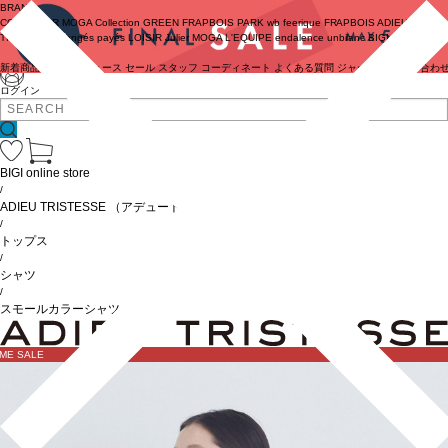
BRAND
COUTURIER
MOGA Collection
GREEN
FRAPBOIS PARK
wb
feerique
FRAPBOIS
ADIEU
TRISTESSE
congés payés
LOISIR
Julier
MOGA
L'EQUIPE
endalence
unbilanc
BIGI online store
新着商品
(ライブ)
ニュース
セール
スタッフ
コーディネート
よくある質問
ジャーナル
お問い合わ
ログイン
BIGI online store
/
ADIEU TRISTESSE
（アデュートリステス）
/
トップス
/
シャツ
/
スモールカラーシャツ
IME SALE