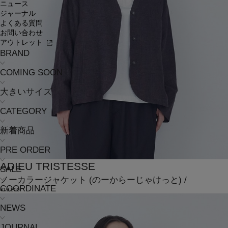
ニュース
ジャーナル
よくある質問
お問い合わせ
アウトレット
BRAND
COMING SOON
大きいサイズ
CATEGORY
新着商品
PRE ORDER
ADIEU TRISTESSE
SALE
ノーカラージャケット
(のーからーじゃけっと)
/
COORDINATE
¥19,800
NEWS
JOURNAL