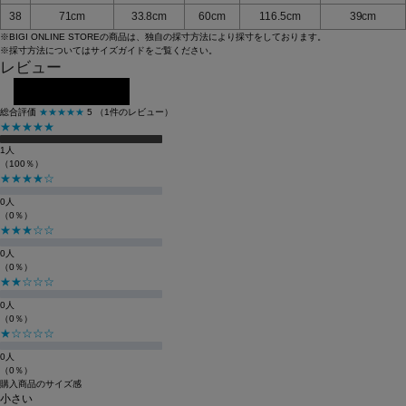
38
71cm
33.8cm
60cm
116.5cm
39cm
※BIGI ONLINE STOREの商品は、独自の採寸方法により採寸をしております。
※採寸方法については
サイズガイド
をご覧ください。
レビュー
レビューを投稿する
総合評価
★★★★★
5
（1件のレビュー）
★★★★★
1人
（100％）
★★★★☆
0人
（0％）
★★★☆☆
0人
（0％）
★★☆☆☆
0人
（0％）
★☆☆☆☆
0人
（0％）
購入商品のサイズ感
小さい