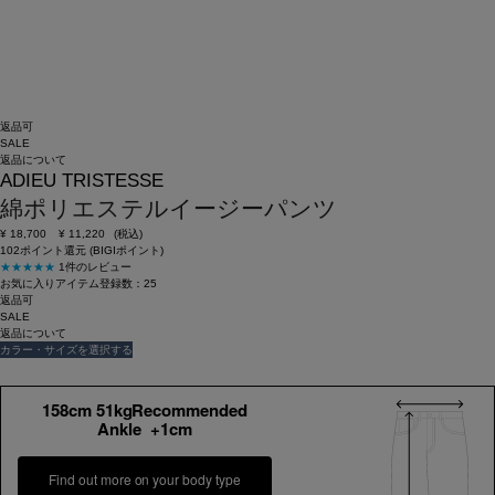
返品可
SALE
返品について
ADIEU TRISTESSE
綿ポリエステルイージーパンツ
¥
18,700
¥
11,220
(税込)
102ポイント還元 (BIGIポイント)
★★★★★
1件のレビュー
お気に入りアイテム登録数：
25
返品可
SALE
返品について
カラー・サイズを選択する
158cm 51kgRecommended
Ankle +1cm
Find out more on your body type