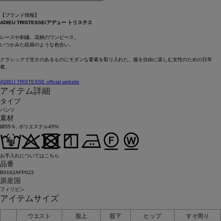
----------------------------------------------------------------------
【ブランド情報】
ADIEU TRISTESSE/アデュー トリステス
レースや刺繍、花柄のワンピース。
いつかみた絵画のような色合い。
クラシックで甘さのあるものにモダンな要素を取り入れた、服を自由に楽しむ女性のための日常
着。
ADIEU TRISTESSE official website
アイテム詳細
タイプ
パンツ
素材
綿55％, ポリエステル45%
お手入れについてはこちら
品番
B0162AFP022
原産国
フィリピン
アイテムサイズ
ウエスト
股上
股下
ヒップ
すそ周り