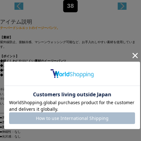
38
アイテム説明
テーパードシルエットのイージーパンツ。
【素材】
紫外線防止、接触冷感、マシーンウォッシング可能など、お手入れしやすい素材を使用していま
す。
【ポイント】
◆軽くしわになりにくい素材のイージーパンツ
◆ご家庭での手洗い可
◆ウエストゴム+ひもつきなのでウエスト調節可能
◆ドライタッチなので初夏でもストレスなく着られます
※画像の商品はサンプルです。実際の商品とは仕様・加工・サイズ・素材が若干異なる場合がござ
います。
※画像の商品は光の照射や角度により、実物と色味が異なる場合がございます。予めご了承くださ
い。
----------------------------------------------------------------------
■洗濯：手洗い○
■透け感：なし
■裏地：なし
■伸縮性：なし
■光沢感：なし