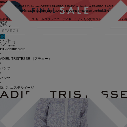
BRAND
COUTURIER
MOGA Collection
GREEN
FRAPBOIS PARK
wb
feerique
FRAPBOIS
ADIEU
TRISTESSE
congés payés
LOISIR
Julier
MOGA
L'EQUIPE
endalence
unbilanc
BIGI online store
新着商品
(ライブ)
ニュース
セール
スタッフ
コーディネート
よくある質問
ジャーナル
お問い合わ
ログイン
BIGI online store
/
ADIEU TRISTESSE
（アデュートリステス）
/
パンツ
/
パンツ
/
綿ポリエステルイージーパンツ