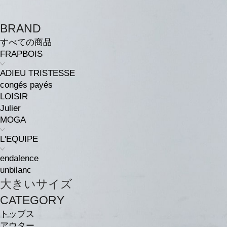
BRAND
すべての商品
FRAPBOIS
ADIEU TRISTESSE
congés payés
LOISIR
Julier
MOGA
L'EQUIPE
endalence
unbilanc
大きいサイズ
CATEGORY
トップス
アウター