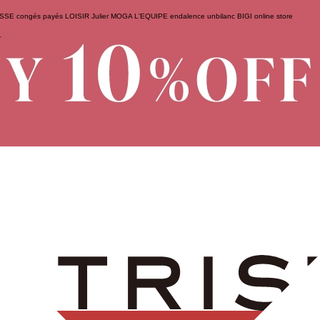
ESSE
congés payés
LOISIR
Julier
MOGA
L'EQUIPE
endalence
unbilanc
BIGI online store
せ