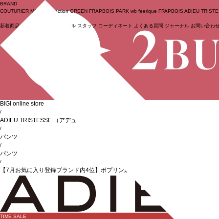
BRAND
COUTURIER
MOGA Collection
GREEN
FRAPBOIS PARK
wb
feerique
FRAPBOIS
ADIEU TRIST
新着商品
(ライブ)
ニュース
セール
スタッフ
コーディネート
よくある質問
ジャーナル
お問い合わ
ログイン
BIGI online store
/
ADIEU TRISTESSE
（アデュートリステス）
/
パンツ
/
パンツ
/
【7月お気に入り登録ブランド内4位】ポプリン刺繍パンツ
TIME SALE