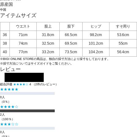
原産国
中国
アイテムサイズ
ウエスト
股上
股下
ヒップ
すそ周り
36
71cm
31.8cm
66.5cm
98.2cm
53.6cm
38
74cm
32.5cm
69.5cm
101.2cm
55cm
40
77cm
33.2cm
73.5cm
104.2cm
56.4cm
※BIGI ONLINE STOREの商品は、独自の採寸方法により採寸をしております。
※採寸方法については
サイズガイド
をご覧ください。
レビュー
レビューを投稿する
総合評価
★★★★☆
4
（2件のレビュー）
★★★★★
0人
（0％）
★★★★☆
2人
（100％）
★★★☆☆
0人
（0％）