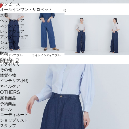
ワンピース
オールインワン・サロペット
45
水着
ヘッドウェア
ネックウェア
レッグウェア
アンダーウェア
シューズ
バッグ
財布
インディゴブルー
ライトインディゴブルー
ベルト
関連商品
アクセサリ
その他
雑貨小物
インテリア小物
ネイルケア
OTHERS
新着商品
予約商品
セール
コーディネート
ショップリスト
スタッフ