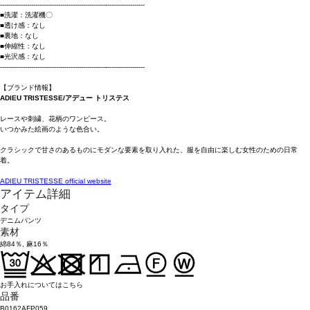
----------------------------------------------------------------------
■洗濯：洗濯機〇
■透け感：なし
■裏地：なし
■伸縮性：なし
■光沢感：なし
----------------------------------------------------------------------
【ブランド情報】
ADIEU TRISTESSE/アデュー トリステス
レースや刺繍、花柄のワンピース。
いつかみた絵画のような色合い。
クラシックで甘さのあるものにモダンな要素を取り入れた、服を自由に楽しむ女性のための日常
着。
ADIEU TRISTESSE official website
アイテム詳細
タイプ
デニムパンツ
素材
綿84％, 麻16％
お手入れについてはこちら
品番
B0162AFP059