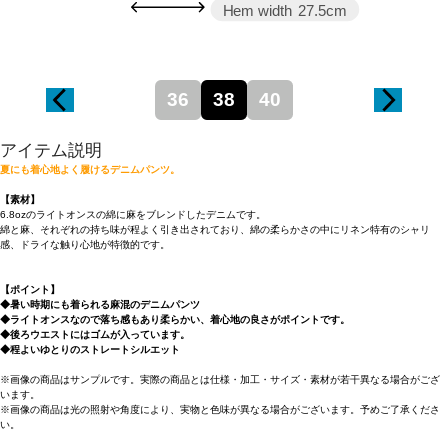
Hem width
27.5cm
36
38
40
アイテム説明
夏にも着心地よく履けるデニムパンツ。
【素材】
6.8ozのライトオンスの綿に麻をブレンドしたデニムです。
綿と麻、それぞれの持ち味が程よく引き出されており、綿の柔らかさの中にリネン特有のシャリ
感、ドライな触り心地が特徴的です。
【ポイント】
◆暑い時期にも着られる麻混のデニムパンツ
◆ライトオンスなので落ち感もあり柔らかい、着心地の良さがポイントです。
◆後ろウエストにはゴムが入っています。
◆程よいゆとりのストレートシルエット
※画像の商品はサンプルです。実際の商品とは仕様・加工・サイズ・素材が若干異なる場合がござ
います。
※画像の商品は光の照射や角度により、実物と色味が異なる場合がございます。予めご了承くださ
い。