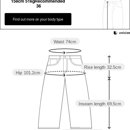
158cm 51kgRecommended
36
Find out more on your body type
Waist
74cm
Rise length
32.5cm
Hip
101.2cm
Inseam length
69.5cm