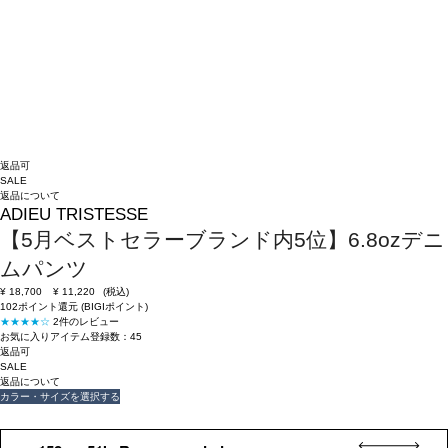
返品可
SALE
返品について
ADIEU TRISTESSE
【5月ベストセラーブランド内5位】6.8ozデニ
ムパンツ
¥
18,700
¥
11,220
(税込)
102ポイント還元 (BIGIポイント)
★★★★☆
2件のレビュー
お気に入りアイテム登録数：
45
返品可
SALE
返品について
カラー・サイズを選択する