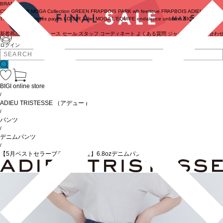
BRAND
COUTURIER
MOGA Collection
GREEN
FRAPBOIS PARK
wb
feerique
FRAPBOIS
ADIEU
TRISTESSE
congés payés
LOISIR
Julier
MOGA
L'EQUIPE
endalence
unbilanc
BIGI online store
新着商品
(ライブ)
ニュース
セール
スタッフ
コーディネート
よくある質問
ジャーナル
お問い合わ
ログイン
BIGI online store
/
ADIEU TRISTESSE
（アデュートリステス）
/
パンツ
/
デニムパンツ
/
【5月ベストセラーブランド内5位】6.8ozデニムパンツ