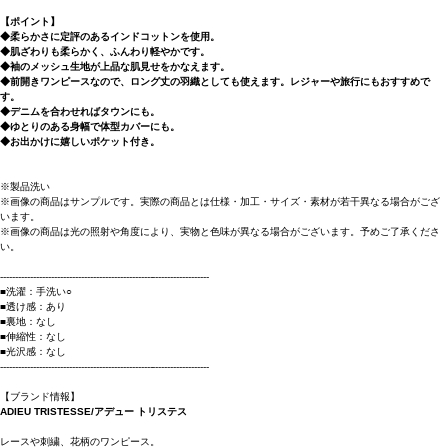
【ポイント】
◆柔らかさに定評のあるインドコットンを使用。
◆肌ざわりも柔らかく、ふんわり軽やかです。
◆袖のメッシュ生地が上品な肌見せをかなえます。
◆前開きワンピースなので、ロング丈の羽織としても使えます。レジャーや旅行にもおすすめで
す。
◆デニムを合わせればタウンにも。
◆ゆとりのある身幅で体型カバーにも。
◆お出かけに嬉しいポケット付き。
※製品洗い
※画像の商品はサンプルです。実際の商品とは仕様・加工・サイズ・素材が若干異なる場合がござ
います。
※画像の商品は光の照射や角度により、実物と色味が異なる場合がございます。予めご了承くださ
い。
----------------------------------------------------------------------
■洗濯：手洗い○
■透け感：あり
■裏地：なし
■伸縮性：なし
■光沢感：なし
----------------------------------------------------------------------
【ブランド情報】
ADIEU TRISTESSE/アデュー トリステス
レースや刺繍、花柄のワンピース。