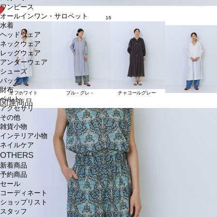
ワンピース
オールインワン・サロペット
16
水着
ヘッドウェア
ネックウェア
レッグウェア
アンダーウェア
シューズ
バッグ
財布
オフホワイト
ブル－グレ－
チャコールグレー
ベルト
関連商品
アクセサリ
その他
雑貨小物
インテリア小物
ネイルケア
OTHERS
新着商品
予約商品
セール
コーディネート
ショップリスト
スタッフ