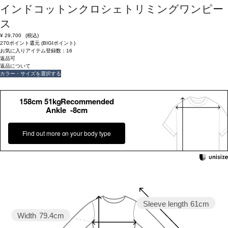
インドコットンクロシェトリミングワンピー
ス
¥
29,700
(税込)
270ポイント還元 (BIGIポイント)
お気に入りアイテム登録数：
16
返品可
返品について
カラー・サイズを選択する
158cm 51kgRecommended
Ankle -8cm
Find out more on your body type
Sleeve length
61cm
Width
79.4cm