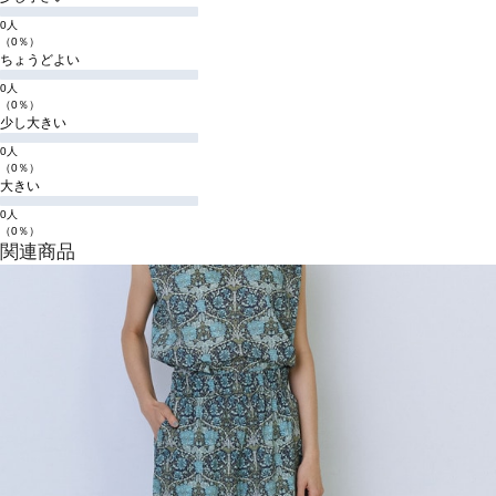
0人
（0％）
ちょうどよい
0人
（0％）
少し大きい
0人
（0％）
大きい
0人
（0％）
関連商品