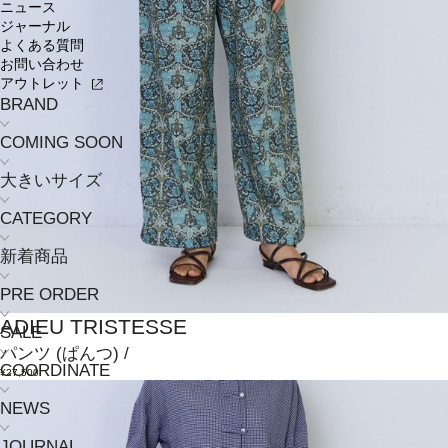
ニュース
ジャーナル
よくある質問
お問い合わせ
アウトレット
BRAND
COMING SOON
大きいサイズ
CATEGORY
新着商品
PRE ORDER
ADIEU TRISTESSE
SALE
パンツ
(ぱんつ)
/
COORDINATE
¥27,500
NEWS
JOURNAL