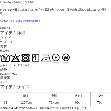
いつかみた絵画のような色合い。
クラシックで甘さのあるものにモダンな要素を取り入れた、服を自由に楽しむ女性のための日常
着。
ADIEU TRISTESSE official website
#羽織OK
アイテム詳細
タイプ
ワンピース
素材
綿100％
お手入れについてはこちら
品番
B0163AFA031
原産国
インド
アイテムサイズ
総丈
身幅
そで丈
ゆき
38
120.7cm
79.4cm
61cm
79cm
※BIGI ONLINE STOREの商品は、独自の採寸方法により採寸をしております。