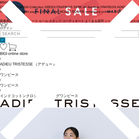
BRAND
COUTURIER
MOGA Collection
GREEN
FRAPBOIS PARK
wb
feerique
FRAPBOIS
ADIEU
TRISTESSE
congés payés
LOISIR
Julier
MOGA
L'EQUIPE
endalence
unbilanc
BIGI online store
新着商品
(ライブ)
ニュース
セール
スタッフ
コーディネート
よくある質問
ジャーナル
お問い合わ
ログイン
BIGI online store
/
ADIEU TRISTESSE
（アデュートリステス）
/
ワンピース
/
ワンピース
/
インドコットンクロシェトリミングワンピース