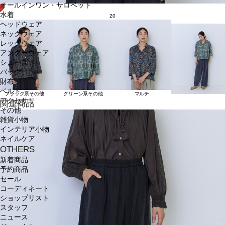
オールインワン・サロペット
水着
20
ヘッドウェア
ネックウェア
レッグウェア
アンダーウェア
シューズ
バッグ
財布
ベルト
ブラック系その他
グリーン系その他
マルチ
アクセサリ
関連商品
その他
雑貨小物
インテリア小物
ネイルケア
OTHERS
新着商品
予約商品
セール
コーディネート
ショップリスト
スタッフ
ニュース