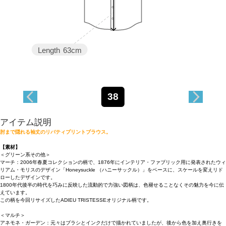
Length
63cm
38
アイテム説明
肘まで隠れる袖丈のリバティプリントブラウス。
【素材】
＜グリーン系その他＞
マーチ：2006年春夏コレクションの柄で、1876年にインテリア・ファブリック用に発表されたウィ
リアム・モリスのデザイン「Honeysuckle （ハニーサックル）」をベースに、スケールを変えリド
ローしたデザインです。
1800年代後半の時代を巧みに反映した流動的で力強い図柄は、色褪せることなくその魅力を今に伝
えています。
この柄を今回リサイズしたADIEU TRISTESSEオリジナル柄です。
＜マルチ＞
アネモネ・ガーデン：元々はブラシとインクだけで描かれていましたが、後から色を加え奥行きを