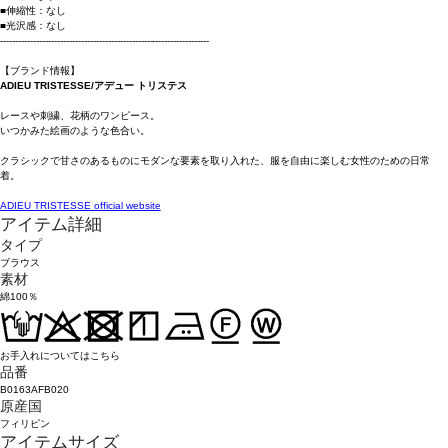
■伸縮性：なし
■光沢感：なし
----------------------------------------------------------------------
【ブランド情報】
ADIEU TRISTESSE/アデュー トリステス
レースや刺繍、花柄のワンピース。
いつかみた絵画のような色合い。
クラシックで甘さのあるものにモダンな要素を取り入れた、服を自由に楽しむ女性のための日常
着。
ADIEU TRISTESSE official website
アイテム詳細
タイプ
ブラウス
素材
綿100％
お手入れについてはこちら
品番
B0163AFB020
原産国
フィリピン
アイテムサイズ