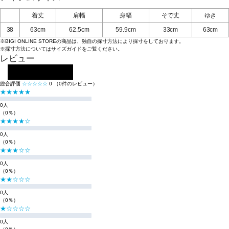
着丈
肩幅
身幅
そで丈
ゆき
38
63cm
62.5cm
59.9cm
33cm
63cm
※BIGI ONLINE STOREの商品は、独自の採寸方法により採寸をしております。
※採寸方法については
サイズガイド
をご覧ください。
レビュー
レビューを投稿する
総合評価
☆☆☆☆☆
0
（0件のレビュー）
★★★★★
0人
（0％）
★★★★☆
0人
（0％）
★★★☆☆
0人
（0％）
★★☆☆☆
0人
（0％）
★☆☆☆☆
0人