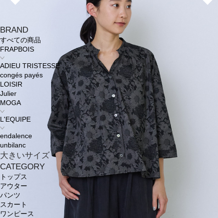
BRAND
すべての商品
FRAPBOIS
ADIEU TRISTESSE
congés payés
LOISIR
Julier
MOGA
L'EQUIPE
endalence
unbilanc
大きいサイズ
CATEGORY
トップス
アウター
パンツ
スカート
ワンピース