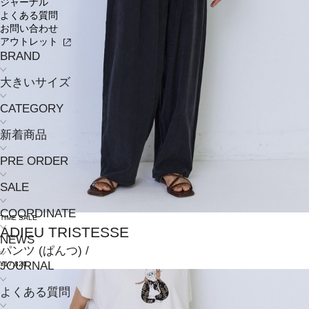
ジャーナル
よくある質問
お問い合わせ
アウトレット
BRAND
大きいサイズ
CATEGORY
新着商品
PRE ORDER
SALE
COORDINATE
TIME SALE
ADIEU TRISTESSE
NEWS
パンツ
(ぱんつ)
/
JOURNAL
¥17,820
よくある質問