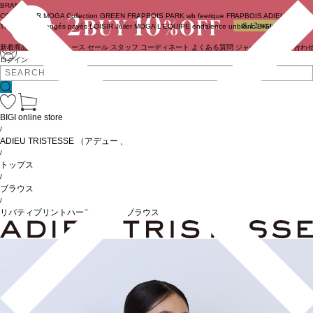
BRAND
COUTURIER
MOGA Collection
GREEN
FRAPBOIS PARK
wb
feerique
FRAPBOIS
ADIEU
TRISTESSE
congés payés
LOISIR
Julier
MOGA
L'EQUIPE
endalence
unbilanc
BIGI online store
新着商品
(ライブ)
ニュース
セール
スタッフ
コーディネート
よくある質問
ジャーナル
お問い合わ
ログイン
BIGI online store
/
ADIEU TRISTESSE
（アデュートリステス）
/
トップス
/
ブラウス
/
リバティプリントハーフスリーブブラウス