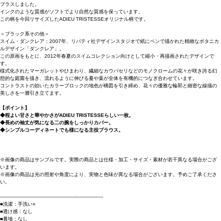
プラスしました。
インクのような質感がソフトでより自然な質感を保っています。
この柄を今回リサイズしたADIEU TRISTESSEオリジナル柄です。
＜ブラック系その他＞
スイム・ダンクレア：2007年、リバティ社デザインスタジオで紙にペンで描かれた精緻なボタニカ
ルデザイン「ダンクレア」。
この原画をもとに、2012年春夏のスイムコレクション向けとして縮小・再描画されたデザインで
す。
様式化されたマーガレットやひまわり、繊細なカウパセリなどのモノクロームの花々が咲き誇る幻
想的な庭園を描き、流れるように伸びる蔓や葉が全体を有機的につなぎ合わせています。
コントラストの効いたカラーブロックの地色が構図を引き締め、花々の優雅な輪郭と緻密な線描の
美しさを一層引き立てます。
【ポイント】
◆程よい甘さと華やかさがADIEU TRISTESSEらしい一枚。
◆長めの袖丈が気になる二の腕をしっかりカバー。
◆シンプルコーディネートでも様になる主役ブラウス。
※画像の商品はサンプルです。実際の商品とは仕様・加工・サイズ・素材が若干異なる場合がござ
います。
※画像の商品は光の照射や角度により、実物と色味が異なる場合がございます。予めご了承くださ
い。
----------------------------------------------------------------------
■洗濯：手洗い○
■透け感：なし
■裏地：なし