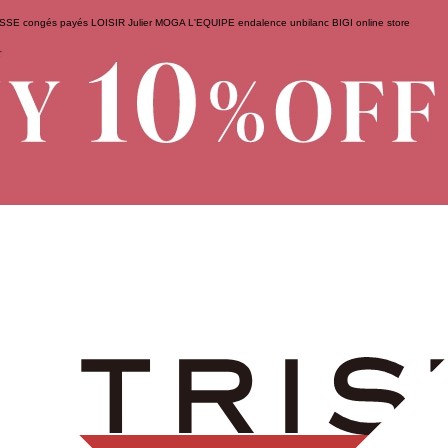
ESSE
congés payés
LOISIR
Julier
MOGA
L'EQUIPE
endalence
unbilanc
BIGI online store
せ