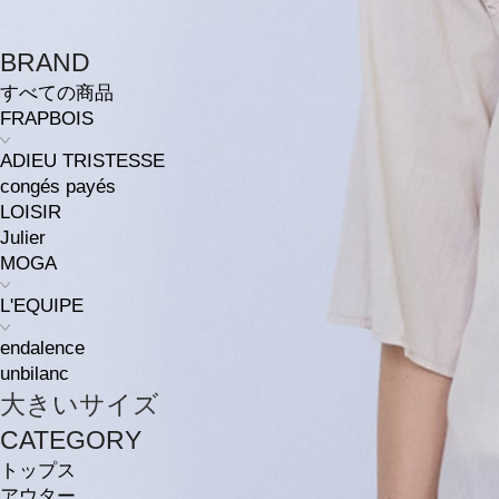
BRAND
すべての商品
FRAPBOIS
ADIEU TRISTESSE
congés payés
LOISIR
Julier
MOGA
L'EQUIPE
endalence
unbilanc
大きいサイズ
CATEGORY
トップス
アウター