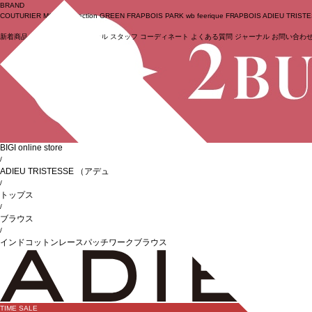
BRAND
COUTURIER
MOGA Collection
GREEN
FRAPBOIS PARK
wb
feerique
FRAPBOIS
ADIEU TRIST
新着商品
(ライブ)
ニュース
セール
スタッフ
コーディネート
よくある質問
ジャーナル
お問い合わ
ログイン
BIGI online store
/
ADIEU TRISTESSE
（アデュートリステス）
/
トップス
/
ブラウス
/
インドコットンレースパッチワークブラウス
TIME SALE