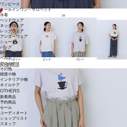
ワンピース
オールインワン・サロペット
水着
20
ヘッドウェア
ネックウェア
レッグウェア
アンダーウェア
シューズ
バッグ
財布
ベルト
アイボリー
ピンク
グレー
アクセサリ
関連商品
その他
雑貨小物
インテリア小物
ネイルケア
OTHERS
新着商品
予約商品
セール
コーディネート
ショップリスト
スタッフ