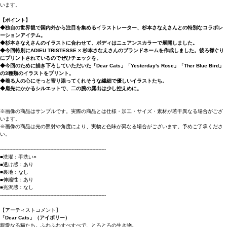
います。
【ポイント】
◆独自の世界観で国内外から注目を集めるイラストレーター、杉本さなえさんとの特別なコラボレ
ーションアイテム。
◆杉本さなえさんのイラストに合わせて、ボディはニュアンスカラーで展開しました。
◆今回特別にADIEU TRISTESSE × 杉本さなえさんのブランドネームを作成しました。後ろ襟ぐり
にプリントされているのでぜひチェックを。
◆今回のために描き下ろしていただいた「Dear Cats」「Yesterday's Rose」「Ther Blue Bird」
の3種類のイラストをプリント。
◆着る人の心にそっと寄り添ってくれそうな繊細で優しいイラストたち。
◆肩先にかかるシルエットで、二の腕の露出は少し控えめに。
※画像の商品はサンプルです。実際の商品とは仕様・加工・サイズ・素材が若干異なる場合がござ
います。
※画像の商品は光の照射や角度により、実物と色味が異なる場合がございます。予めご了承くださ
い。
----------------------------------------------------------------------
■洗濯：手洗い○
■透け感：あり
■裏地：なし
■伸縮性：あり
■光沢感：なし
----------------------------------------------------------------------
【アーティストコメント】
「Dear Cats」（アイボリー）
親愛なる猫たち。ふわふわすべすべで、とろとろの生き物。