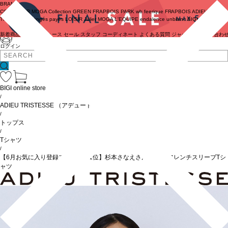
BRAND
COUTURIER
MOGA Collection
GREEN
FRAPBOIS PARK
wb
feerique
FRAPBOIS
ADIEU
TRISTESSE
congés payés
LOISIR
Julier
MOGA
L'EQUIPE
endalence
unbilanc
BIGI online store
新着商品
(ライブ)
ニュース
セール
スタッフ
コーディネート
よくある質問
ジャーナル
お問い合わ
ログイン
BIGI online store
/
ADIEU TRISTESSE
（アデュートリステス）
/
トップス
/
Tシャツ
/
【6月お気に入り登録ブランド内1位】杉本さなえさん コラボフレンチスリーブTシ
ャツ