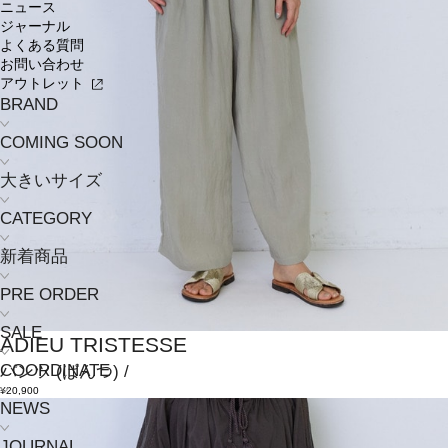
ニュース
ジャーナル
よくある質問
お問い合わせ
アウトレット
BRAND
COMING SOON
大きいサイズ
CATEGORY
新着商品
PRE ORDER
SALE
ADIEU TRISTESSE
COORDINATE
パンツ
(ぱんつ)
/
¥20,900
NEWS
JOURNAL