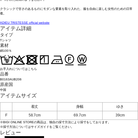
クラシックで甘さのあるものにモダンな要素を取り入れた、服を自由に楽しむ女性のための日常
着。
ADIEU TRISTESSE official website
アイテム詳細
タイプ
Tシャツ
素材
綿100％
お手入れについてはこちら
品番
B0163AUB206
原産国
中国
アイテムサイズ
着丈
身幅
ゆき
F
58.7cm
69.7cm
39cm
※BIGI ONLINE STOREの商品は、独自の採寸方法により採寸をしております。
※採寸方法については
サイズガイド
をご覧ください。
レビュー