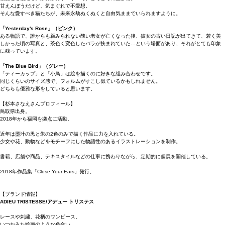
甘えんぼうだけど、気まぐれで不愛想。
そんな愛すべき猫たちが、未来永劫ぬくぬくと自由気ままでいられますように。
「Yesterday's Rose」（ピンク）
ある物語で、誰からも顧みられない醜い老女が亡くなった後、彼女の古い日記が出てきて、若く美
しかった頃の写真と、茶色く変色したバラが挟まれていた…という場面があり、それがとても印象
に残っています。
「The Blue Bird」（グレー）
「ティーカップ」と「小鳥」は絵を描くのに好きな組み合わせです。
同じくらいのサイズ感で、フォルムがすこし似ているかもしれません。
どちらも優雅な形をしていると思います。
【杉本さなえさんプロフィール】
鳥取県出身。
2018年から福岡を拠点に活動。
近年は墨汁の黒と朱の2色のみで描く作品に力を入れている。
少女や花、動物などをモチーフにした物語性のあるイラストレーションを制作。
書籍、店舗や商品、テキスタイルなどの仕事に携わりながら、定期的に個展を開催している。
2018年作品集「Close Your Ears」発行。
【ブランド情報】
ADIEU TRISTESSE/アデュー トリステス
レースや刺繍、花柄のワンピース。
いつかみた絵画のような色合い。