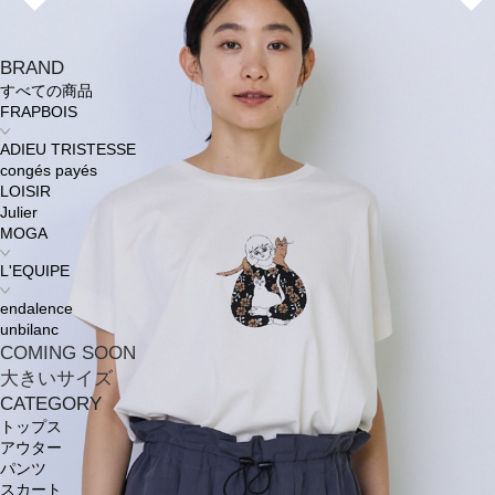
BRAND
すべての商品
FRAPBOIS
ADIEU TRISTESSE
congés payés
LOISIR
Julier
MOGA
L'EQUIPE
endalence
unbilanc
COMING SOON
大きいサイズ
CATEGORY
トップス
アウター
パンツ
スカート