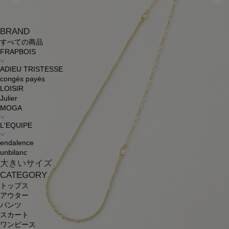
BRAND
すべての商品
FRAPBOIS
ADIEU TRISTESSE
congés payés
LOISIR
Julier
MOGA
L'EQUIPE
endalence
unbilanc
大きいサイズ
CATEGORY
トップス
アウター
パンツ
スカート
ワンピース