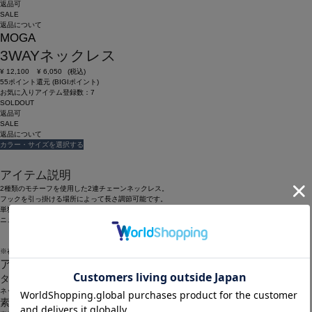
返品可
SALE
返品について
MOGA
3WAYネックレス
¥
12,100
¥
6,050
(税込)
55ポイント還元 (BIGIポイント)
お気に入りアイテム登録数：
7
SOLDOUT
返品可
SALE
返品について
カラー・サイズを選択する
アイテム説明
2種類のモチーフを使用した2連チェーンネックレス。
フックを引っ掛ける場所によって長さ調節可能です。
単独で使えるため様々なスタイリングを楽しめます。
ニュアンスのあるチェーンのためロングで使用する際どの位置に合わせても様になります。
※在庫状況によりお取り寄せなどの事情で、商品お届けまで1週間前後かかる場合もございます。
アイテム詳細
タイプ
ネックレス
素材