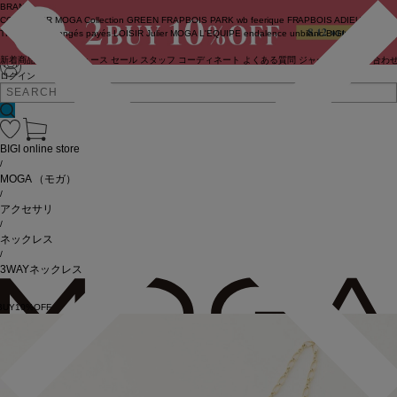
BRAND
COUTURIER
MOGA Collection
GREEN
FRAPBOIS PARK
wb
feerique
FRAPBOIS
ADIEU
TRISTESSE
congés payés
LOISIR
Julier
MOGA
L'EQUIPE
endalence
unbilanc
BIGI online store
新着商品
(ライブ)
ニュース
セール
スタッフ
コーディネート
よくある質問
ジャーナル
お問い合わ
ログイン
BIGI online store
/
MOGA
（モガ）
/
アクセサリ
/
ネックレス
/
3WAYネックレス
BUY10%OFF