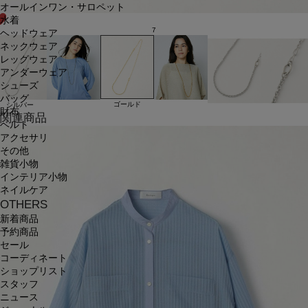
オールインワン・サロペット
水着
7
ヘッドウェア
ネックウェア
レッグウェア
アンダーウェア
シューズ
バッグ
ゴールド
シルバー
財布
関連商品
ベルト
アクセサリ
その他
雑貨小物
インテリア小物
ネイルケア
OTHERS
新着商品
予約商品
セール
コーディネート
ショップリスト
スタッフ
ニュース