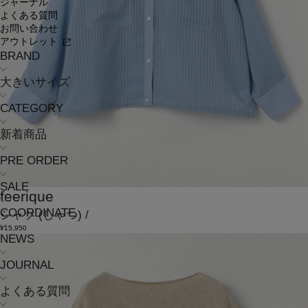
ジャーナル
よくある質問
お問い合わせ
アウトレット
BRAND
大きいサイズ
CATEGORY
新着商品
PRE ORDER
SALE
feerique
COORDINATE
シャツ
(しゃつ)
/
¥15,950
NEWS
JOURNAL
よくある質問