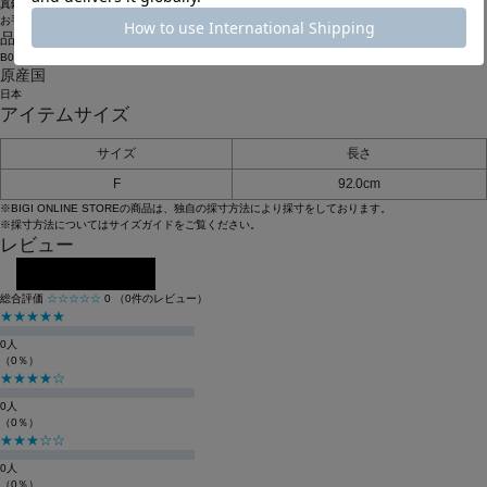
真鍮
お手入れについてはこちら
品番
B0242BEZ440
原産国
日本
アイテムサイズ
サイズ
長さ
F
92.0cm
※BIGI ONLINE STOREの商品は、独自の採寸方法により採寸をしております。
※採寸方法については
サイズガイド
をご覧ください。
レビュー
レビューを投稿する
総合評価
☆☆☆☆☆
0
（0件のレビュー）
★★★★★
0人
（0％）
★★★★☆
0人
（0％）
★★★☆☆
0人
（0％）