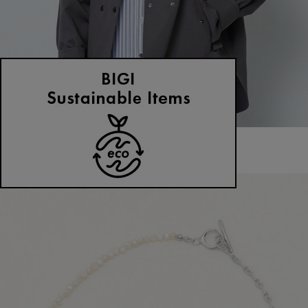
MOGA
ブルゾン
(ぶるぞん)
/
¥26,400