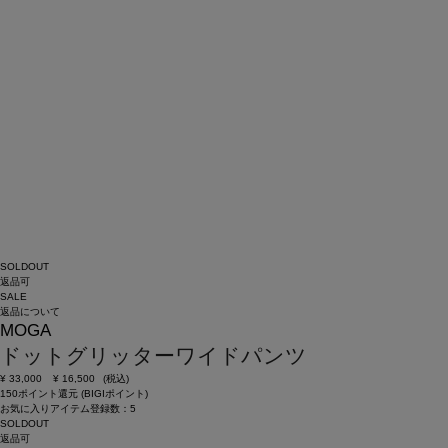
SOLDOUT
返品可
SALE
返品について
MOGA
ドットグリッターワイドパンツ
¥
33,000
¥
16,500
(税込)
150ポイント還元 (BIGIポイント)
お気に入りアイテム登録数：
5
SOLDOUT
返品可