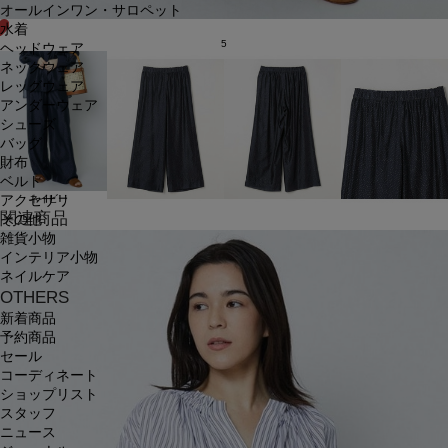
オールインワン・サロペット
水着
5
ヘッドウェア
ネックウェア
レッグウェア
アンダーウェア
シューズ
バッグ
財布
ベルト
アクセサリ
ネイビー
関連商品
その他
雑貨小物
インテリア小物
ネイルケア
OTHERS
新着商品
予約商品
セール
コーディネート
ショップリスト
スタッフ
ニュース