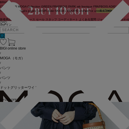
BRAND
COUTURIER
MOGA Collection
GREEN
FRAPBOIS PARK
wb
feerique
FRAPBOIS
ADIEU
TRISTESSE
congés payés
LOISIR
Julier
MOGA
L'EQUIPE
endalence
unbilanc
BIGI online store
新着商品
(ライブ)
ニュース
セール
スタッフ
コーディネート
よくある質問
ジャーナル
お問い合わ
ログイン
BIGI online store
/
MOGA
（モガ）
/
パンツ
/
パンツ
/
ドットグリッターワイドパンツ
BUY10%OFF