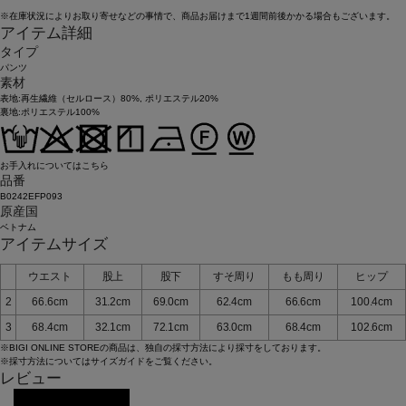
※在庫状況によりお取り寄せなどの事情で、商品お届けまで1週間前後かかる場合もございます。
アイテム詳細
タイプ
パンツ
素材
表地:再生繊維（セルロース）80%, ポリエステル20%
裏地:ポリエステル100%
お手入れについてはこちら
品番
B0242EFP093
原産国
ベトナム
アイテムサイズ
ウエスト
股上
股下
すそ周り
もも周り
ヒップ
2
66.6cm
31.2cm
69.0cm
62.4cm
66.6cm
100.4cm
3
68.4cm
32.1cm
72.1cm
63.0cm
68.4cm
102.6cm
※BIGI ONLINE STOREの商品は、独自の採寸方法により採寸をしております。
※採寸方法については
サイズガイド
をご覧ください。
レビュー
レビューを投稿する