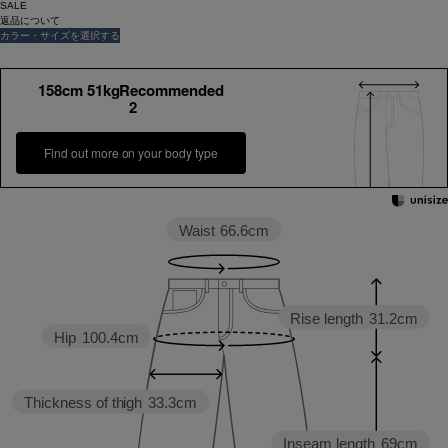
SALE
返品について
カラー・サイズを選択する
158cm 51kgRecommended
2
Find out more on your body type
Waist
66.6cm
Rise length
31.2cm
Hip
100.4cm
Thickness of thigh
33.3cm
Inseam length
69cm