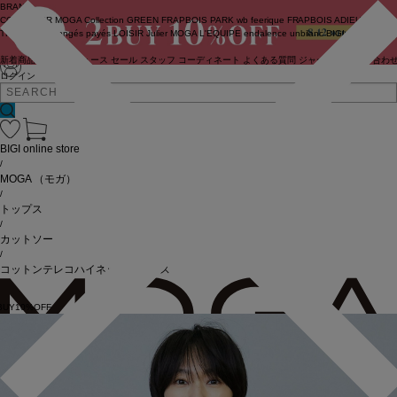
BRAND
COUTURIER
MOGA Collection
GREEN
FRAPBOIS PARK
wb
feerique
FRAPBOIS
ADIEU
TRISTESSE
congés payés
LOISIR
Julier
MOGA
L'EQUIPE
endalence
unbilanc
BIGI online store
新着商品
(ライブ)
ニュース
セール
スタッフ
コーディネート
よくある質問
ジャーナル
お問い合わ
ログイン
BIGI online store
/
MOGA
（モガ）
/
トップス
/
カットソー
/
コットンテレコハイネックトップス
BUY10%OFF