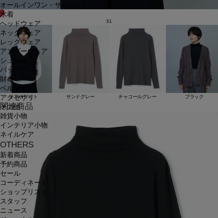
オールインワン・サロペット
水着
31
ヘッドウェア
ネックウェア
レッグウェア
アンダーウェア
シューズ
バッグ
財布
ベルト
アクセサリ
オフホワイト
サンドグレー
チャコールグレー
ブラック
関連商品
その他
雑貨小物
インテリア小物
ネイルケア
OTHERS
新着商品
予約商品
セール
コーディネート
ショップリスト
スタッフ
ニュース