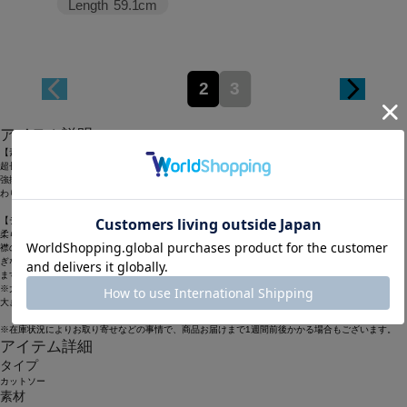
Length
59.1cm
2
3
アイテム説明
【素材】
超長綿スーピマ原料の中でも、細番手の糸を使用した強撚の繊細なテレコです。
強撚糸なので肌にはりつきにくく、サラリとしたタッチが特徴です。薄く繊細な素材ですが、ふん
わりと柔らかくもあり、透けすぎない程よい肉感なので淡色でも安心して着用できます。
【デザイン】
柔らかいジャージのハイネックインナーです。
襟の高さも高過ぎず、素材も綿なので初秋から冬本番まで活躍するインナーです。体にはりつき過
ぎないサイズ感も大人の女性に嬉しいポイント。1枚あれば今年らしいレイヤードスタイルが決まり
ます。
※大きいサイズ品番も展開中
大きいサイズ品番：
B0247BUB590
※在庫状況によりお取り寄せなどの事情で、商品お届けまで1週間前後かかる場合もございます。
アイテム詳細
タイプ
カットソー
素材