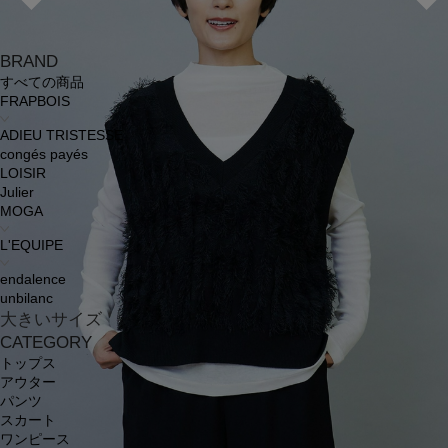
BRAND
すべての商品
FRAPBOIS
ADIEU TRISTESSE
congés payés
LOISIR
Julier
MOGA
L'EQUIPE
endalence
unbilanc
大きいサイズ
CATEGORY
トップス
アウター
パンツ
スカート
ワンピース