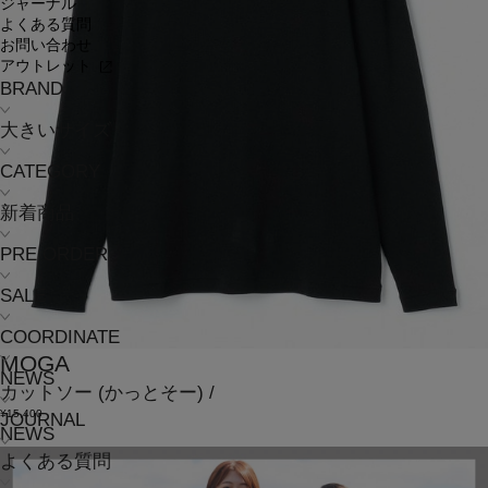
ジャーナル
よくある質問
お問い合わせ
アウトレット
BRAND
大きいサイズ
CATEGORY
新着商品
PRE ORDER
SALE
COORDINATE
MOGA
NEWS
カットソー
(かっとそー)
/
¥15,400
JOURNAL
NEWS
よくある質問