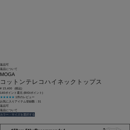
返品可
返品について
MOGA
コットンテレコハイネックトップス
¥
15,400
(税込)
140ポイント還元 (BIGIポイント)
★★★★★
1件のレビュー
お気に入りアイテム登録数：
31
返品可
返品について
カラー・サイズを選択する