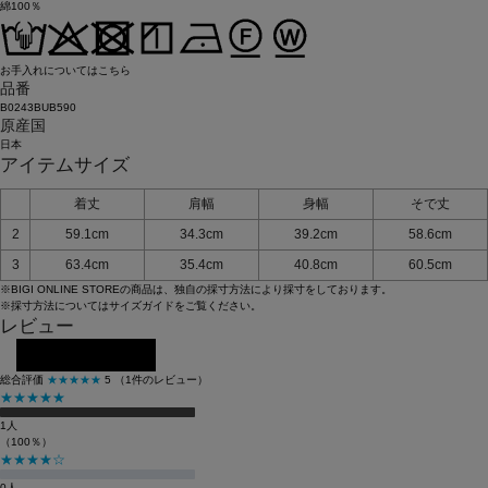
綿100％
お手入れについてはこちら
品番
B0243BUB590
原産国
日本
アイテムサイズ
着丈
肩幅
身幅
そで丈
2
59.1cm
34.3cm
39.2cm
58.6cm
3
63.4cm
35.4cm
40.8cm
60.5cm
※BIGI ONLINE STOREの商品は、独自の採寸方法により採寸をしております。
※採寸方法については
サイズガイド
をご覧ください。
レビュー
レビューを投稿する
総合評価
★★★★★
5
（1件のレビュー）
★★★★★
1人
（100％）
★★★★☆
0人