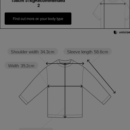
158cm 51kgRecommended
2
Find out more on your body type
Sleeve length
58.6cm
Shoulder width
34.3cm
Width
39.2cm