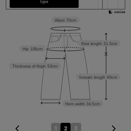
type
Waist
70cm
Rise length
31.5cm
Hip
106cm
Thickness of thigh
53cm
Inseam length
69cm
Hem width
34.5cm
1
2
3