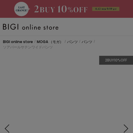
BRAND
BIGI online store
MOGA
（モガ）
パンツ
パンツ
/
/
/
/
ソアパールサテンワイドパンツ
大きいサイズ
2BUY10%OFF
CATEGORY
新着商品
PRE ORDER
SALE