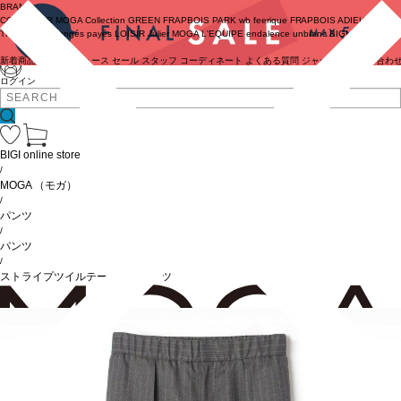
BRAND
COUTURIER
MOGA Collection
GREEN
FRAPBOIS PARK
wb
feerique
FRAPBOIS
ADIEU
TRISTESSE
congés payés
LOISIR
Julier
MOGA
L'EQUIPE
endalence
unbilanc
BIGI online store
新着商品
(ライブ)
ニュース
セール
スタッフ
コーディネート
よくある質問
ジャーナル
お問い合わ
ログイン
BIGI online store
/
MOGA
（モガ）
/
パンツ
/
パンツ
/
ストライプツイルテーパードパンツ