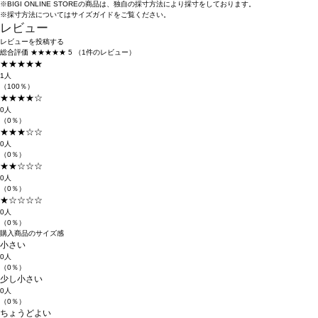
※BIGI ONLINE STOREの商品は、独自の採寸方法により採寸をしております。
※採寸方法については
サイズガイド
をご覧ください。
レビュー
レビューを投稿する
総合評価
★★★★★
5
（1件のレビュー）
★★★★★
1人
（100％）
★★★★☆
0人
（0％）
★★★☆☆
0人
（0％）
★★☆☆☆
0人
（0％）
★☆☆☆☆
0人
（0％）
購入商品のサイズ感
小さい
0人
（0％）
少し小さい
0人
（0％）
ちょうどよい