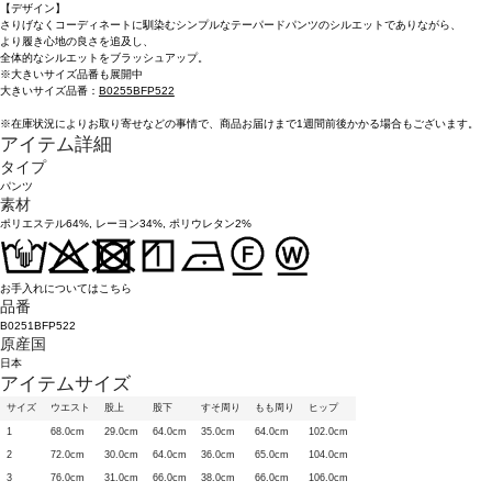
【デザイン】
さりげなくコーディネートに馴染むシンプルなテーパードパンツのシルエットでありながら、
より履き心地の良さを追及し、
全体的なシルエットをブラッシュアップ。
※大きいサイズ品番も展開中
大きいサイズ品番：
B0255BFP522
※在庫状況によりお取り寄せなどの事情で、商品お届けまで1週間前後かかる場合もございます。
アイテム詳細
タイプ
パンツ
素材
ポリエステル64%, レーヨン34%, ポリウレタン2%
お手入れについてはこちら
品番
B0251BFP522
原産国
日本
アイテムサイズ
サイズ
ウエスト
股上
股下
すそ周り
もも周り
ヒップ
1
68.0cm
29.0cm
64.0cm
35.0cm
64.0cm
102.0cm
2
72.0cm
30.0cm
64.0cm
36.0cm
65.0cm
104.0cm
3
76.0cm
31.0cm
66.0cm
38.0cm
66.0cm
106.0cm