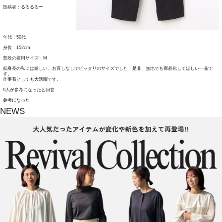
投稿者：
るるるるー
年代：50代
身長：152cm
普段の着用サイズ：M
低身長の私には嬉しい、お直しなしでピッタリのサイズでした！是非、無地でも商品化してほしい一品で
す。
仕事着としても大活躍です。
0人が参考になったと回答
参考になった
NEWS