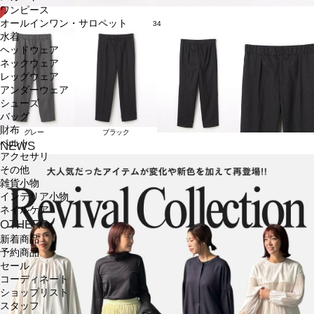
ワンピース
オールインワン・サロペット
34
水着
ヘッドウェア
ネックウェア
レッグウェア
アンダーウェア
シューズ
バッグ
財布
グレー
ブラック
ベルト
NEWS
アクセサリ
その他
雑貨小物
インテリア小物
ネイルケア
OTHERS
新着商品
予約商品
セール
コーディネート
ショップリスト
スタッフ