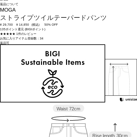
返品について
MOGA
ストライプツイルテーパードパンツ
¥
29,700
¥
14,850
(税込)
50% OFF
135ポイント還元 (BIGIポイント)
★★★★★
1件のレビュー
お気に入りアイテム登録数：
34
返品可
SALE
返品について
カラー・サイズを選択する
158cm 51kgRecommended
2
Find out more on your body type
Waist
72cm
Rise length
30cm