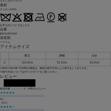
ステンカラーコート
素材
ナイロン100%
お手入れについてはこちら
品番
B0251EFC200
原産国
ベトナム
アイテムサイズ
着丈
身幅
ゆき
2
115.0cm
51.5cm
81.0cm
※BIGI ONLINE STOREの商品は、独自の採寸方法により採寸をしております。
※採寸方法については
サイズガイド
をご覧ください。
レビュー
レビューを投稿する
総合評価
☆☆☆☆☆
0
（0件のレビュー）
★★★★★
0人
（0％）
★★★★☆