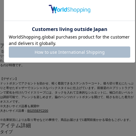
2
アイテム説明
【素材】
リサイクルナイロンのタスラン糸をゾッキで使用してるため、嵩高性があり、軽い素材感です。ま
た、仕上げにタンブラーをいれることで、綿のタイプライターのような柔らかい風合いを出してい
るのが特徴です。
【デザイン】
ドットボタンでアクセントを効かせ、軽く着脱できるステンカラーコート。後ろ切り替えにたっぷ
りと寄せたギャザーでコンシャスなバックスタイルに仕上げています。前後逆のスプリットラグラ
ンで変化を付けたワイドスリーブには、タックを入れて立体的なシルエットに。袖口の太いベルト
は調節可能で、アレンジを楽しめます。脇のベンツのドットボタンを開けて、軽さを出した着方が
オススメです。
※大きいサイズ品番も展開中
大きいサイズ品番：
B0255EFC200
※在庫状況によりお取り寄せなどの事情で、商品お届けまで1週間前後かかる場合もございます。
アイテム詳細
タイプ