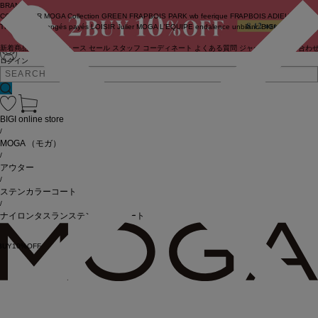
BRAND
COUTURIER
MOGA Collection
GREEN
FRAPBOIS PARK
wb
feerique
FRAPBOIS
ADIEU
TRISTESSE
congés payés
LOISIR
Julier
MOGA
L'EQUIPE
endalence
unbilanc
BIGI online store
新着商品
(ライブ)
ニュース
セール
スタッフ
コーディネート
よくある質問
ジャーナル
お問い合わ
ログイン
BIGI online store
/
MOGA
（モガ）
/
アウター
/
ステンカラーコート
/
ナイロンタスランステンカラーコート
BUY10%OFF