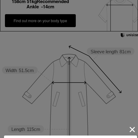
158cm 51kgRecommended
Ankle -14cm
Find out more on your body type
Sleeve length
81cm
Width
51.5cm
Length
115cm