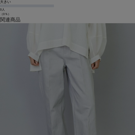
大きい
0人
（0％）
関連商品