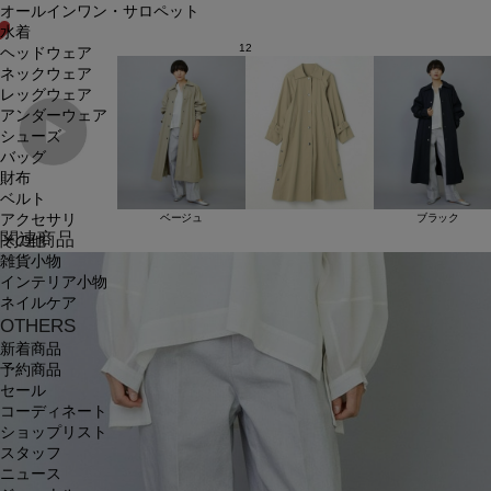
オールインワン・サロペット
水着
12
ヘッドウェア
ネックウェア
レッグウェア
アンダーウェア
シューズ
バッグ
財布
ベルト
アクセサリ
ベージュ
ブラック
関連商品
その他
雑貨小物
インテリア小物
ネイルケア
OTHERS
新着商品
予約商品
セール
コーディネート
ショップリスト
スタッフ
ニュース