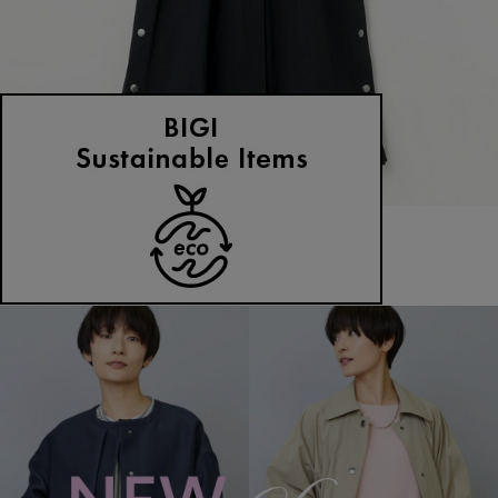
MOGA
ステンカラーコート
(すてんからーこーと)
/
¥37,400
NEWS