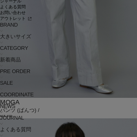
ジャーナル
よくある質問
お問い合わせ
アウトレット
BRAND
大きいサイズ
CATEGORY
新着商品
PRE ORDER
SALE
COORDINATE
MOGA
NEWS
パンツ
(ぱんつ)
/
¥15,400
JOURNAL
よくある質問