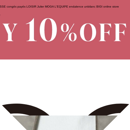
ESSE
congés payés
LOISIR
Julier
MOGA
L'EQUIPE
endalence
unbilanc
BIGI online store
せ