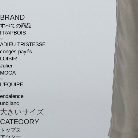
BRAND
すべての商品
FRAPBOIS
ADIEU TRISTESSE
congés payés
LOISIR
Julier
MOGA
L'EQUIPE
endalence
unbilanc
大きいサイズ
CATEGORY
トップス
アウター