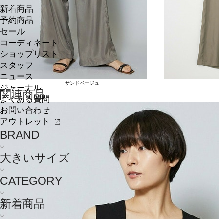
新着商品
予約商品
セール
コーディネート
ショップリスト
スタッフ
ニュース
サンドベージュ
ジャーナル
関連商品
よくある質問
お問い合わせ
アウトレット
BRAND
大きいサイズ
CATEGORY
新着商品