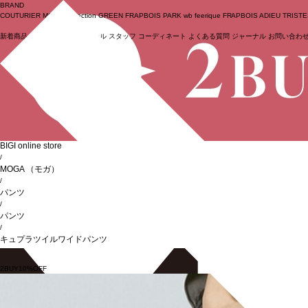
BRAND
COUTURIER
MOGA Collection
GREEN
FRAPBOIS PARK
wb
feerique
FRAPBOIS
ADIEU TRIST
新着商品
(ライブ)
ニュース
セール
スタッフ
コーディネート
よくある質問
ジャーナル
お問い合わ
ログイン
BIGI online store
/
MOGA
（モガ）
/
パンツ
/
パンツ
/
キュプラツイルワイドパンツ
2BUY10%OFF