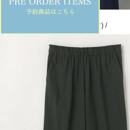
MOGA
その他トップス
(そのたとっぷす)
/
¥18,480