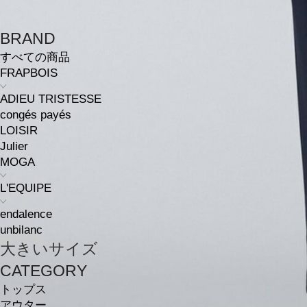
BRAND
すべての商品
FRAPBOIS
ADIEU TRISTESSE
congés payés
LOISIR
Julier
MOGA
L'EQUIPE
endalence
unbilanc
大きいサイズ
CATEGORY
トップス
アウター