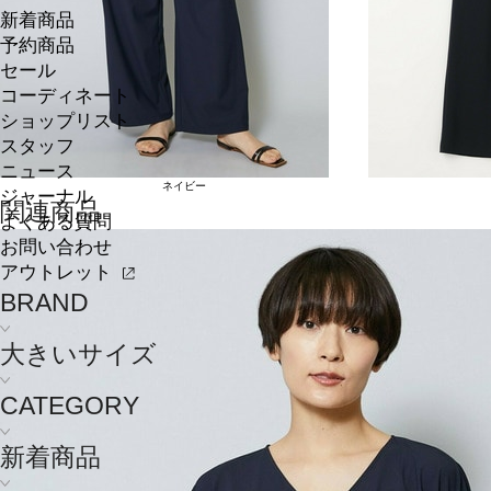
新着商品
予約商品
セール
コーディネート
ショップリスト
スタッフ
ニュース
ネイビー
ジャーナル
関連商品
よくある質問
お問い合わせ
アウトレット
BRAND
大きいサイズ
CATEGORY
新着商品