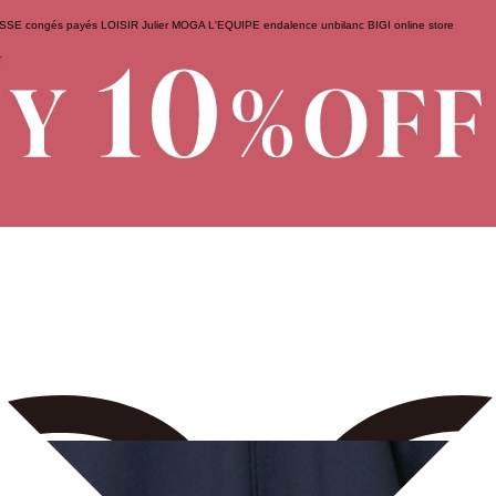
ESSE
congés payés
LOISIR
Julier
MOGA
L'EQUIPE
endalence
unbilanc
BIGI online store
せ