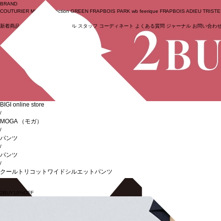
BRAND
COUTURIER
MOGA Collection
GREEN
FRAPBOIS PARK
wb
feerique
FRAPBOIS
ADIEU TRIST
新着商品
(ライブ)
ニュース
セール
スタッフ
コーディネート
よくある質問
ジャーナル
お問い合わ
ログイン
BIGI online store
/
MOGA
（モガ）
/
パンツ
/
パンツ
/
クールトリコットワイドシルエットパンツ
2BUY10%OFF