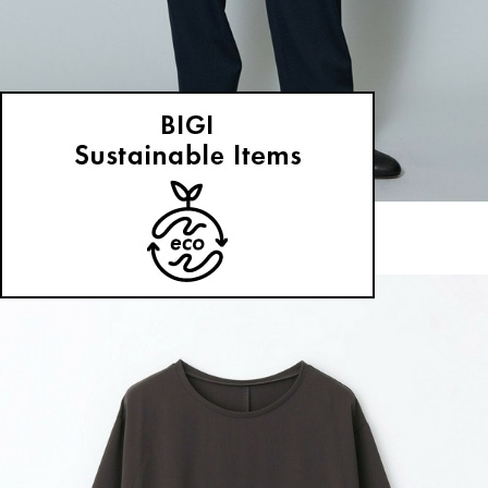
MOGA
パンツ
(ぱんつ)
/
¥14,300