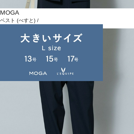
MOGA
ベスト
(べすと)
/
¥16,500