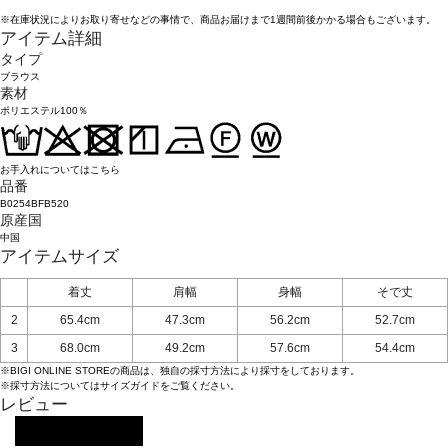
※在庫状況によりお取り寄せなどの事情で、商品お届けまで1週間前後かかる場合もございます。
アイテム詳細
タイプ
ブラウス
素材
ポリエステル100％
お手入れについてはこちら
品番
B0254BFB520
原産国
中国
アイテムサイズ
着丈
肩幅
身幅
そで丈
2
65.4cm
47.3cm
56.2cm
52.7cm
3
68.0cm
49.2cm
57.6cm
54.4cm
※BIGI ONLINE STOREの商品は、独自の採寸方法により採寸をしております。
※採寸方法については
サイズガイド
をご覧ください。
レビュー
レビューを投稿する