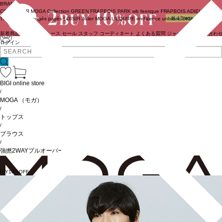
BRAND
COUTURIER
MOGA Collection
GREEN
FRAPBOIS PARK
wb
feerique
FRAPBOIS
ADIEU
TRISTESSE
congés payés
LOISIR
Julier
MOGA
L'EQUIPE
endalence
unbilanc
BIGI online store
新着商品
(ライブ)
ニュース
セール
スタッフ
コーディネート
よくある質問
ジャーナル
お問い合わ
ログイン
BIGI online store
/
MOGA
（モガ）
/
トップス
/
ブラウス
/
強撚2WAYプルオーバーブラウス
BUY10%OFF