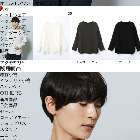
オールインワン・サロペット
水着
35
ヘッドウェア
ネックウェア
レッグウェア
アンダーウェア
シューズ
バッグ
財布
ベルト
アクセサリ
オフホワイト
チャコールグレー
ブラック
関連商品
その他
雑貨小物
インテリア小物
ネイルケア
OTHERS
新着商品
予約商品
セール
コーディネート
ショップリスト
スタッフ
ニュース