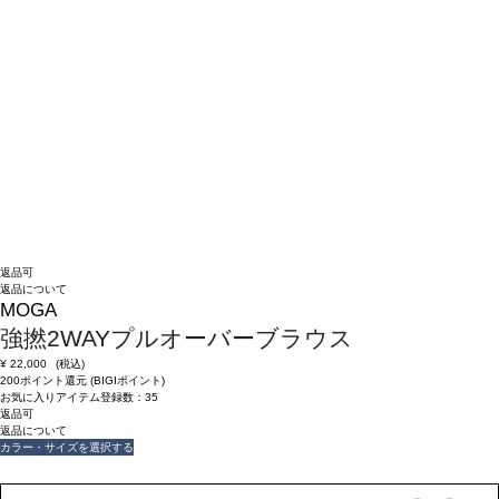
返品可
返品について
MOGA
強撚2WAYプルオーバーブラウス
¥
22,000
(税込)
200ポイント還元 (BIGIポイント)
お気に入りアイテム登録数：
35
返品可
返品について
カラー・サイズを選択する