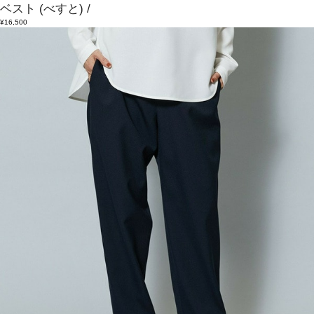
ベスト
(べすと)
/
¥16,500