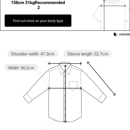
158cm 51kgRecommended
2
Find out more on your body type
Sleeve length
52.7cm
Shoulder width
47.3cm
Width
56.2cm