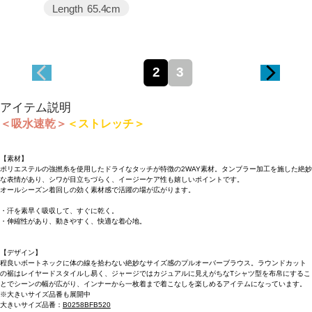
Length
65.4cm
2
3
アイテム説明
＜吸水速乾＞
＜ストレッチ＞
【素材】
ポリエステルの強撚糸を使用したドライなタッチが特徴の2WAY素材。タンブラー加工を施した絶妙
な表情があり、シワが目立ちづらく、イージーケア性も嬉しいポイントです。
オールシーズン着回しの効く素材感で活躍の場が広がります。
・汗を素早く吸収して、すぐに乾く。
・伸縮性があり、動きやすく、快適な着心地。
【デザイン】
程良いボートネックに体の線を拾わない絶妙なサイズ感のプルオーバーブラウス。ラウンドカット
の裾はレイヤードスタイルし易く、ジャージではカジュアルに見えがちなTシャツ型を布帛にするこ
とでシーンの幅が広がり、インナーから一枚着まで着こなしを楽しめるアイテムになっています。
※大きいサイズ品番も展開中
大きいサイズ品番：
B0258BFB520