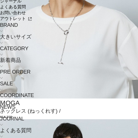
ジャーナル
よくある質問
お問い合わせ
アウトレット
BRAND
大きいサイズ
CATEGORY
新着商品
PRE ORDER
SALE
COORDINATE
MOGA
NEWS
ネックレス
(ねっくれす)
/
¥14,300
JOURNAL
よくある質問