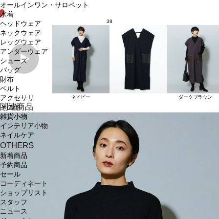
オールインワン・サロペット
水着
38
ヘッドウェア
ネックウェア
レッグウェア
アンダーウェア
シューズ
バッグ
財布
ベルト
アクセサリ
ネイビー
ダークブラウン
関連商品
その他
雑貨小物
インテリア小物
ネイルケア
OTHERS
新着商品
予約商品
セール
コーディネート
ショップリスト
スタッフ
ニュース