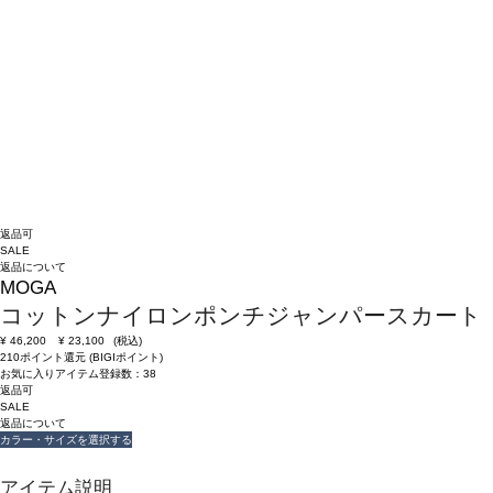
返品可
SALE
返品について
MOGA
コットンナイロンポンチジャンパースカート
¥
46,200
¥
23,100
(税込)
210ポイント還元 (BIGIポイント)
お気に入りアイテム登録数：
38
返品可
SALE
返品について
カラー・サイズを選択する
アイテム説明