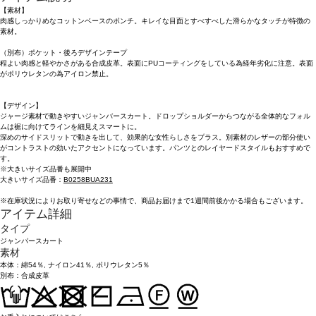
【素材】
肉感しっかりめなコットンベースのポンチ。キレイな目面とすべすべした滑らかなタッチが特徴の
素材。
（別布）ポケット・後ろデザインテープ
程よい肉感と軽やかさがある合成皮革。表面にPUコーティングをしている為経年劣化に注意。表面
がポリウレタンの為アイロン禁止。
【デザイン】
ジャージ素材で動きやすいジャンバースカート。ドロップショルダーからつながる全体的なフォル
ムは裾に向けてラインを細見えスマートに。
深めのサイドスリットで動きを出して、効果的な女性らしさをプラス。別素材のレザーの部分使い
がコントラストの効いたアクセントになっています。パンツとのレイヤードスタイルもおすすめで
す。
※大きいサイズ品番も展開中
大きいサイズ品番：
B0258BUA231
※在庫状況によりお取り寄せなどの事情で、商品お届けまで1週間前後かかる場合もございます。
アイテム詳細
タイプ
ジャンパースカート
素材
本体：綿54％, ナイロン41％, ポリウレタン5％
別布：合成皮革