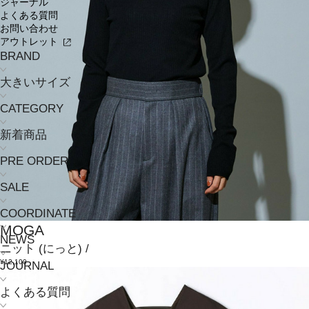
ジャーナル
よくある質問
お問い合わせ
アウトレット
BRAND
大きいサイズ
CATEGORY
新着商品
PRE ORDER
SALE
COORDINATE
MOGA
NEWS
ニット
(にっと)
/
¥12,100
JOURNAL
よくある質問