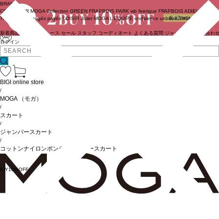
BRAND
COUTURIER
MOGA Collection
GREEN
FRAPBOIS PARK
wb
feerique
FRAPBOIS
ADIEU
TRISTESSE
congés payés
LOISIR
Julier
MOGA
L'EQUIPE
endalence
unbilanc
BIGI online store
新着商品
(ライブ)
ニュース
セール
スタッフ
コーディネート
よくある質問
ジャーナル
お問い合わ
ログイン
BIGI online store
/
MOGA
（モガ）
/
スカート
/
ジャンパースカート
/
コットンナイロンポンチジャンパースカート
BUY10%OFF