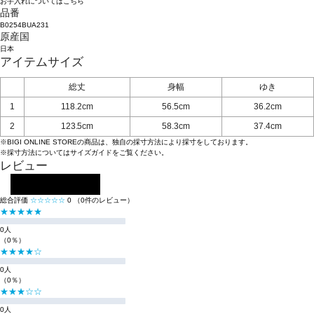
お手入れについてはこちら
品番
B0254BUA231
原産国
日本
アイテムサイズ
総丈
身幅
ゆき
1
118.2cm
56.5cm
36.2cm
2
123.5cm
58.3cm
37.4cm
※BIGI ONLINE STOREの商品は、独自の採寸方法により採寸をしております。
※採寸方法については
サイズガイド
をご覧ください。
レビュー
レビューを投稿する
総合評価
☆☆☆☆☆
0
（0件のレビュー）
★★★★★
0人
（0％）
★★★★☆
0人
（0％）
★★★☆☆
0人