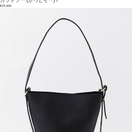
カットソー
(かっとそー)
/
¥15,400