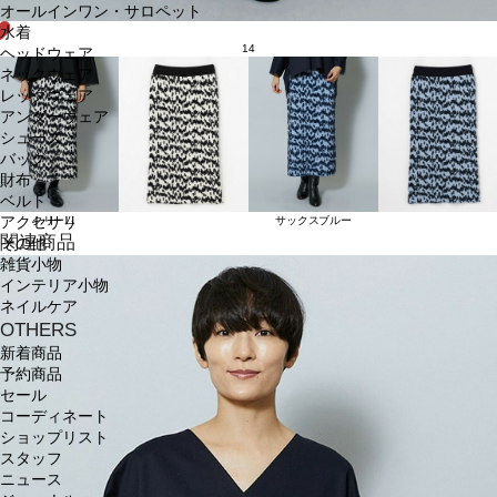
オールインワン・サロペット
水着
14
ヘッドウェア
ネックウェア
レッグウェア
アンダーウェア
シューズ
バッグ
財布
ベルト
アクセサリ
クリーム
サックスブルー
関連商品
その他
雑貨小物
インテリア小物
ネイルケア
OTHERS
新着商品
予約商品
セール
コーディネート
ショップリスト
スタッフ
ニュース