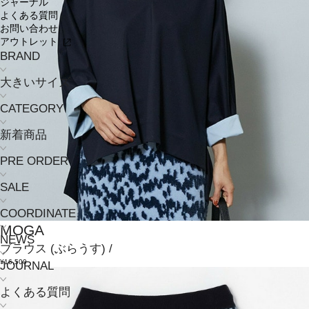
ジャーナル
よくある質問
お問い合わせ
アウトレット
BRAND
大きいサイズ
CATEGORY
新着商品
PRE ORDER
SALE
COORDINATE
MOGA
NEWS
ブラウス
(ぶらうす)
/
¥16,500
JOURNAL
よくある質問