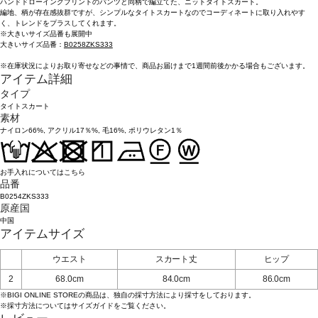
ハンドドローイングプリントのパンツと同柄で編立てた、ニットタイトスカート。
編地、柄が存在感抜群ですが、シンプルなタイトスカートなのでコーディネートに取り入れやす
く、トレンドをプラスしてくれます。
※大きいサイズ品番も展開中
大きいサイズ品番：
B0258ZKS333
※在庫状況によりお取り寄せなどの事情で、商品お届けまで1週間前後かかる場合もございます。
アイテム詳細
タイプ
タイトスカート
素材
ナイロン66%, アクリル17％%, 毛16%, ポリウレタン1％
お手入れについてはこちら
品番
B0254ZKS333
原産国
中国
アイテムサイズ
ウエスト
スカート丈
ヒップ
2
68.0cm
84.0cm
86.0cm
※BIGI ONLINE STOREの商品は、独自の採寸方法により採寸をしております。
※採寸方法については
サイズガイド
をご覧ください。