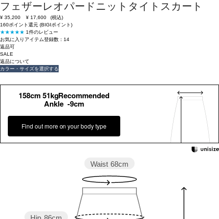
フェザーレオパードニットタイトスカート
¥
35,200
¥
17,600
(税込)
160ポイント還元 (BIGIポイント)
★★★★★
1件のレビュー
お気に入りアイテム登録数：
14
返品可
SALE
返品について
カラー・サイズを選択する
158cm 51kgRecommended
Ankle -9cm
Find out more on your body type
Waist
68cm
Hip
86cm