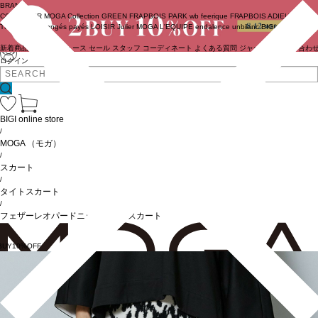
BRAND
COUTURIER
MOGA Collection
GREEN
FRAPBOIS PARK
wb
feerique
FRAPBOIS
ADIEU
TRISTESSE
congés payés
LOISIR
Julier
MOGA
L'EQUIPE
endalence
unbilanc
BIGI online store
新着商品
(ライブ)
ニュース
セール
スタッフ
コーディネート
よくある質問
ジャーナル
お問い合わ
ログイン
BIGI online store
/
MOGA
（モガ）
/
スカート
/
タイトスカート
/
フェザーレオパードニットタイトスカート
BUY10%OFF