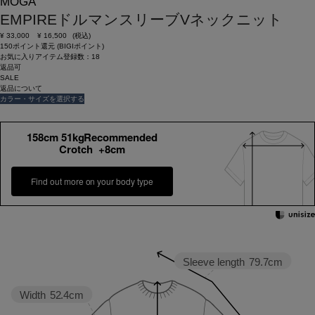
MOGA
EMPIREドルマンスリーブVネックニット
¥
33,000
¥
16,500
(税込)
150ポイント還元 (BIGIポイント)
お気に入りアイテム登録数：
18
返品可
SALE
返品について
カラー・サイズを選択する
158cm 51kgRecommended
Crotch +8cm
Find out more on your body type
Sleeve length
79.7cm
Width
52.4cm