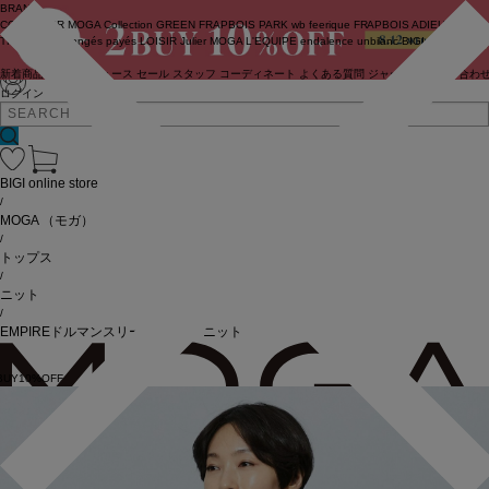
BRAND
COUTURIER
MOGA Collection
GREEN
FRAPBOIS PARK
wb
feerique
FRAPBOIS
ADIEU
TRISTESSE
congés payés
LOISIR
Julier
MOGA
L'EQUIPE
endalence
unbilanc
BIGI online store
新着商品
(ライブ)
ニュース
セール
スタッフ
コーディネート
よくある質問
ジャーナル
お問い合わ
ログイン
BIGI online store
/
MOGA
（モガ）
/
トップス
/
ニット
/
EMPIREドルマンスリーブVネックニット
BUY10%OFF