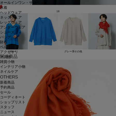
オールインワン・サロペット
水着
18
ヘッドウェア
ネックウェア
レッグウェア
アンダーウェア
シューズ
バッグ
財布
ベルト
アクセサリ
ブルー
グレー系その他
関連商品
その他
雑貨小物
インテリア小物
ネイルケア
OTHERS
新着商品
予約商品
セール
コーディネート
ショップリスト
スタッフ
ニュース