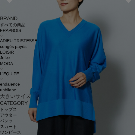
BRAND
すべての商品
FRAPBOIS
ADIEU TRISTESSE
congés payés
LOISIR
Julier
MOGA
L'EQUIPE
endalence
unbilanc
大きいサイズ
CATEGORY
トップス
アウター
パンツ
スカート
ワンピース