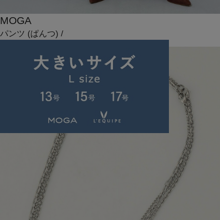
MOGA
パンツ
(ぱんつ)
/
¥17,600