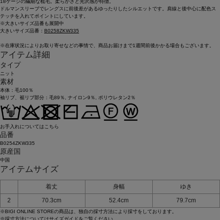
18ゲージの繊細な梳毛。柔らかさと光沢感が特徴。
ドルマンスリーブでレングスに前後差があるゆったりしたシルエットです。肩線と後中心に配色ス
テッチを入れてポイントにしています。
※大きいサイズ品番も展開中
大きいサイズ品番：
B0258ZKW335
※在庫状況によりお取り寄せなどの事情で、商品お届けまで1週間前後かかる場合もございます。
アイテム詳細
タイプ
ニット
素材
本体：毛100％
袖リブ、裾リブ部分：毛89％, ナイロン9％, ポリウレタン2％
お手入れについてはこちら
品番
B0254ZKW335
原産国
中国
アイテムサイズ
着丈
身幅
ゆき
2
70.3cm
52.4cm
79.7cm
※BIGI ONLINE STOREの商品は、独自の採寸方法により採寸をしております。
※採寸方法については
サイズガイド
をご覧ください。