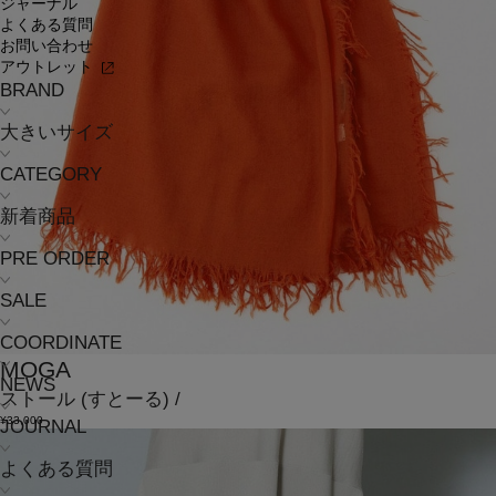
ジャーナル
よくある質問
お問い合わせ
アウトレット
BRAND
大きいサイズ
CATEGORY
新着商品
PRE ORDER
SALE
COORDINATE
MOGA
NEWS
ストール
(すとーる)
/
¥33,000
JOURNAL
よくある質問