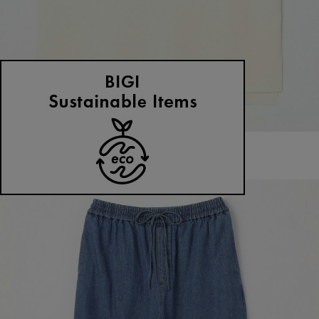
MOGA
タンクトップ
(たんくとっぷ)
/
¥13,860