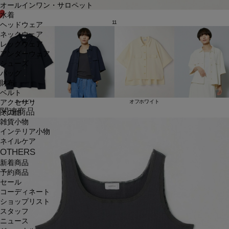
オールインワン・サロペット
水着
11
ヘッドウェア
ネックウェア
レッグウェア
アンダーウェア
シューズ
バッグ
財布
ベルト
アクセサリ
ネイビー
オフホワイト
関連商品
その他
雑貨小物
インテリア小物
ネイルケア
OTHERS
新着商品
予約商品
セール
コーディネート
ショップリスト
スタッフ
ニュース