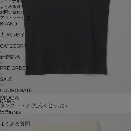
ジャーナル
よくある質問
お問い合わせ
アウトレット
BRAND
大きいサイズ
CATEGORY
新着商品
PRE ORDER
SALE
COORDINATE
MOGA
NEWS
タンクトップ
(たんくとっぷ)
/
¥7,700
JOURNAL
よくある質問