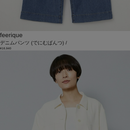
feerique
デニムパンツ
(でにむぱんつ)
/
¥16,940