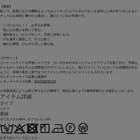
【素材】
防シワ、防透けなどの機能をもっておりリサイクルフルダルワルツを使用した糸の作り方によるナ
チュラルな表情と爽やかな風合い、透けにくい白が特徴です。
・シワになりにくく、お手入れ簡単。
・気になる透けを防いで安心。
・紫外線をしっかりブロック。日差し対策にも◎。
・汗を素早く吸収して、すぐに乾く。
・触れた瞬間、ひんやり涼しい着心地。
【デザイン】
ジャケットライクな半袖シャツです。少し大きめのボタンにフェイクフラップを取り付け、半袖な
がらもキレイめな大人な雰囲気のデザインにしました。前だけインしていただいても雰囲気が出る
ように、前後の着丈に差寸をつけてインしやすいようにスリットも入れています。
※レギュラーサイズ品番も展開中
レギュラーサイズ品番：
B0252BFB020
※在庫状況によりお取り寄せなどの事情で、商品お届けまで1週間前後かかる場合もございます。
アイテム詳細
タイプ
シャツ
素材
ポリエステル96%, ポリウレタン4%
お手入れについてはこちら