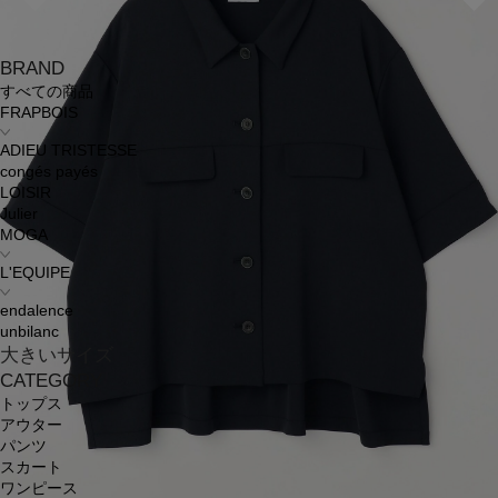
BRAND
すべての商品
FRAPBOIS
ADIEU TRISTESSE
congés payés
LOISIR
Julier
MOGA
L'EQUIPE
endalence
unbilanc
大きいサイズ
CATEGORY
トップス
アウター
パンツ
スカート
ワンピース