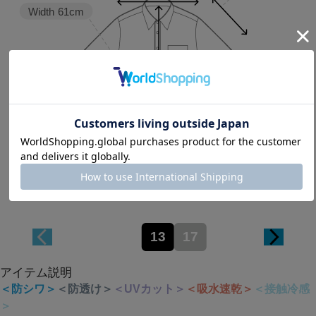
Width
61cm
Length
66.5cm
13
17
アイテム説明
＜防シワ＞
＜防透け＞
＜UVカット＞
＜吸水速乾＞
＜接触冷感
＞