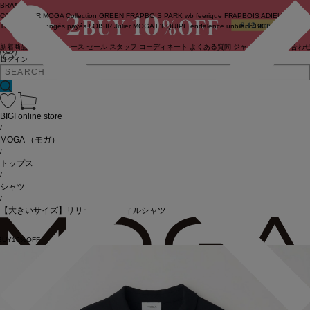
BRAND
COUTURIER
MOGA Collection
GREEN
FRAPBOIS PARK
wb
feerique
FRAPBOIS
ADIEU
TRISTESSE
congés payés
LOISIR
Julier
MOGA
L'EQUIPE
endalence
unbilanc
BIGI online store
新着商品
(ライブ)
ニュース
セール
スタッフ
コーディネート
よくある質問
ジャーナル
お問い合わ
ログイン
BIGI online store
/
MOGA
（モガ）
/
トップス
/
シャツ
/
【大きいサイズ】リリーワイルツイルシャツ
BUY10%OFF