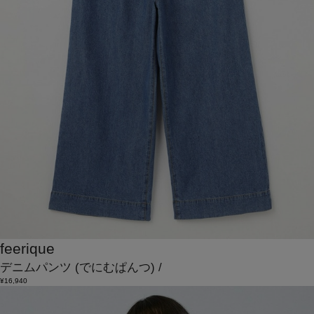
feerique
デニムパンツ
(でにむぱんつ)
/
¥16,940