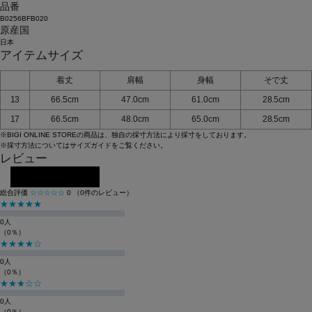
品番
B0256BFB020
原産国
日本
アイテムサイズ
着丈
肩幅
身幅
そで丈
13
66.5cm
47.0cm
61.0cm
28.5cm
17
66.5cm
48.0cm
65.0cm
28.5cm
※BIGI ONLINE STOREの商品は、独自の採寸方法により採寸をしております。
※採寸方法については
サイズガイド
をご覧ください。
レビュー
レビューを投稿する
総合評価
☆☆☆☆☆
0
（0件のレビュー）
★★★★★
0人
（0％）
★★★★☆
0人
（0％）
★★★☆☆
0人
（0％）